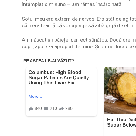
întâmplat o minune — am rămas însărcinată.
Soțul meu era extrem de nervos. Era atât de agitat, 
că îi era teamă că vor ajunge să aibă grijă de el în 
Am născut un băiețel perfect sănătos. Două ore mai 
copil, apoi s-a apropiat de mine. Și primul lucru pe 