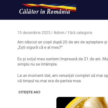
Skip
to
content
Un
Calatorinromania
simplu
sit
WordPress
15 decembrie 2025
Admin
Fără categorie
Am născut un copil după 20 de ani de așteptare și 
„Ești sigură că e al meu?”
Eu și soțul meu suntem împreună de 21 de ani. Mul
simplu nu se întâmpla.
La un moment dat, am renunțat complet să mai sp
că timpul nu mai era de partea mea.