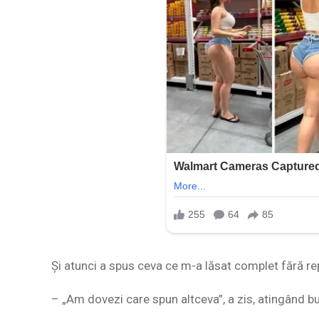
Și atunci a spus ceva ce m-a lăsat complet fără rep
– „Am dovezi care spun altceva”, a zis, atingând bu