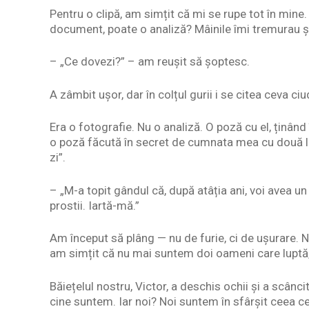
Pentru o clipă, am simțit că mi se rupe tot în mine
document, poate o analiză? Mâinile îmi tremurau și
– „Ce dovezi?” – am reușit să șoptesc.
A zâmbit ușor, dar în colțul gurii i se citea ceva ci
Era o fotografie. Nu o analiză. O poză cu el, ținâ
o poză făcută în secret de cumnata mea cu două lun
zi”.
– „M-a topit gândul că, după atâția ani, voi avea u
prostii. Iartă-mă.”
Am început să plâng — nu de furie, ci de ușurare. 
am simțit că nu mai suntem doi oameni care luptă, 
Băiețelul nostru, Victor, a deschis ochii și a scânci
cine suntem. Iar noi? Noi suntem în sfârșit ceea ce