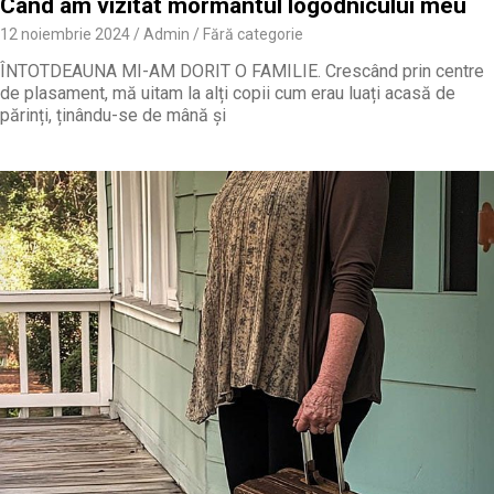
Când am vizitat mormântul logodnicului meu
12 noiembrie 2024
Admin
Fără categorie
ÎNTOTDEAUNA MI-AM DORIT O FAMILIE. Crescând prin centre
de plasament, mă uitam la alți copii cum erau luați acasă de
părinți, ținându-se de mână și