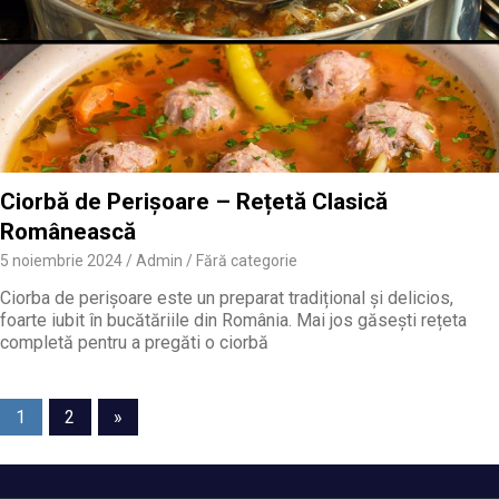
Ciorbă de Perișoare – Rețetă Clasică
Românească
5 noiembrie 2024
Admin
Fără categorie
Ciorba de perișoare este un preparat tradițional și delicios,
foarte iubit în bucătăriile din România. Mai jos găsești rețeta
completă pentru a pregăti o ciorbă
Navigare
Next
1
2
»
Posts
în
articole