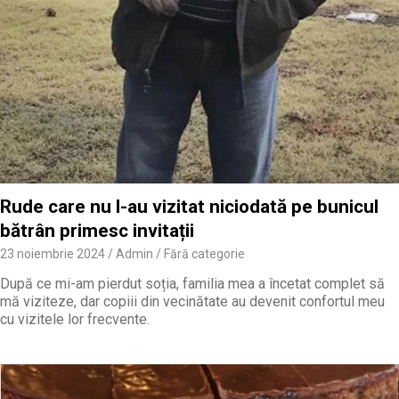
Rude care nu l-au vizitat niciodată pe bunicul
bătrân primesc invitații
23 noiembrie 2024
Admin
Fără categorie
După ce mi-am pierdut soția, familia mea a încetat complet să
mă viziteze, dar copiii din vecinătate au devenit confortul meu
cu vizitele lor frecvente.