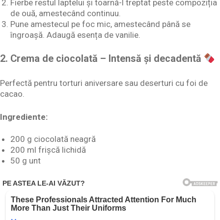
Fierbe restul laptelui și toarnă-l treptat peste compoziția
de ouă, amestecând continuu.
Pune amestecul pe foc mic, amestecând până se
îngroașă. Adaugă esența de vanilie.
2. Crema de ciocolată – Intensă și decadentă
Perfectă pentru torturi aniversare sau deserturi cu foi de
cacao.
Ingrediente:
200 g ciocolată neagră
200 ml frișcă lichidă
50 g unt