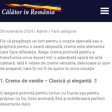
Skip
to
content
Un
Calatorinromania
simplu
sit
28 noiembrie 2024
Admin
Fără categorie
WordPress
Fie că pregătești un tort pentru o ocazie specială sau o
prăjitură pentru o seară obișnuită, crema este elementul
care face diferența. Alege crema potrivită pentru a
transforma orice desert într-o adevărată operă de artă
culinară. Iată 6 rețete de creme versatile, delicioase și ușor
de preparat, care îți vor fi de ajutor în orice situație.
1. Crema de vanilie – Clasică și elegantă
O alegere potrivită pentru torturi cu fructe sau pentru
prăjituri cu foi. Este aromată, fină și echilibrează perfect
deserturile dulci.