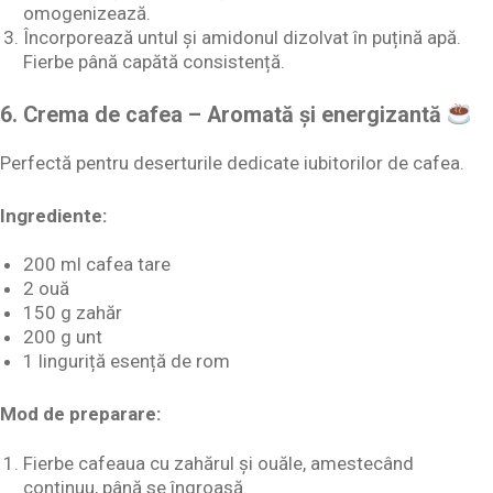
omogenizează.
Încorporează untul și amidonul dizolvat în puțină apă.
Fierbe până capătă consistență.
6. Crema de cafea – Aromată și energizantă
Perfectă pentru deserturile dedicate iubitorilor de cafea.
Ingrediente:
200 ml cafea tare
2 ouă
150 g zahăr
200 g unt
1 linguriță esență de rom
Mod de preparare:
Fierbe cafeaua cu zahărul și ouăle, amestecând
continuu, până se îngroașă.