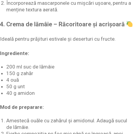
Încorporează mascarponele cu mișcări ușoare, pentru a
menține textura aerată.
4. Crema de lămâie – Răcoritoare și acrișoară
Ideală pentru prăjituri estivale și deserturi cu fructe.
Ingrediente:
200 ml suc de lămâie
150 g zahăr
4 ouă
50 g unt
40 g amidon
Mod de preparare:
Amestecă ouăle cu zahărul și amidonul. Adaugă sucul
de lămâie.
Fierbe compoziția pe foc mic până se îngroașă, apoi