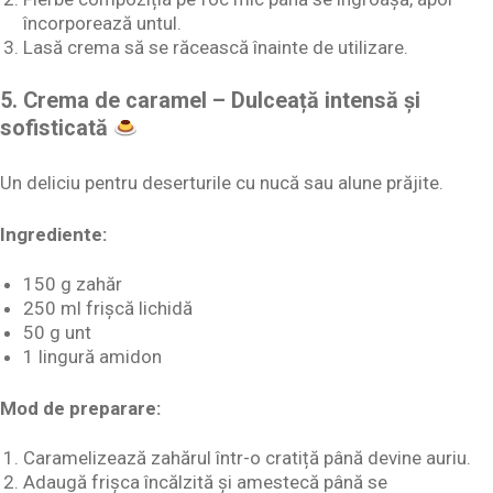
încorporează untul.
Lasă crema să se răcească înainte de utilizare.
5. Crema de caramel – Dulceață intensă și
sofisticată
Un deliciu pentru deserturile cu nucă sau alune prăjite.
Ingrediente:
150 g zahăr
250 ml frișcă lichidă
50 g unt
1 lingură amidon
Mod de preparare:
Caramelizează zahărul într-o cratiță până devine auriu.
Adaugă frișca încălzită și amestecă până se