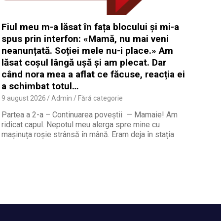
Fiul meu m-a lăsat în fața blocului și mi-a
spus prin interfon: «Mamă, nu mai veni
neanunțată. Soției mele nu-i place.» Am
lăsat coșul lângă ușă și am plecat. Dar
când nora mea a aflat ce făcuse, reacția ei
a schimbat totul…
9 august 2026
Admin
Fără categorie
Partea a 2-a – Continuarea poveștii — Mamaie! Am
ridicat capul. Nepotul meu alerga spre mine cu
mașinuța roșie strânsă în mână. Eram deja în stația