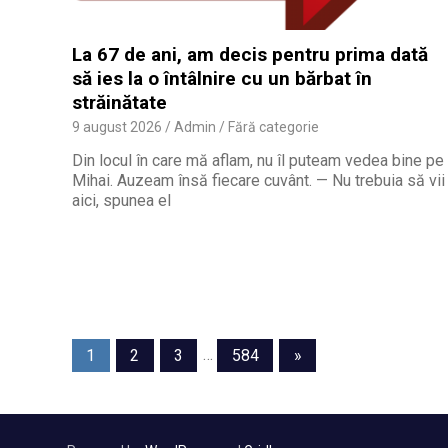
La 67 de ani, am decis pentru prima dată
să ies la o întâlnire cu un bărbat în
străinătate
9 august 2026
Admin
Fără categorie
Din locul în care mă aflam, nu îl puteam vedea bine pe
Mihai. Auzeam însă fiecare cuvânt. — Nu trebuia să vii
aici, spunea el
Navigare
Next
1
2
3
…
584
»
Posts
în
articole