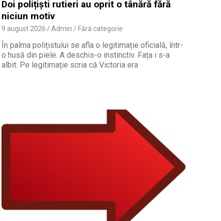
Doi polițiști rutieri au oprit o tânără fără
niciun motiv
9 august 2026
Admin
Fără categorie
În palma polițistului se afla o legitimație oficială, într-
o husă din piele. A deschis-o instinctiv. Fața i s-a
albit. Pe legitimație scria că Victoria era