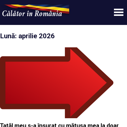
Skip
to
content
Un
Calatorinromania
simplu
sit
Lună:
aprilie 2026
WordPress
Tatăl meu s-a însurat cu mătușa mea la doar