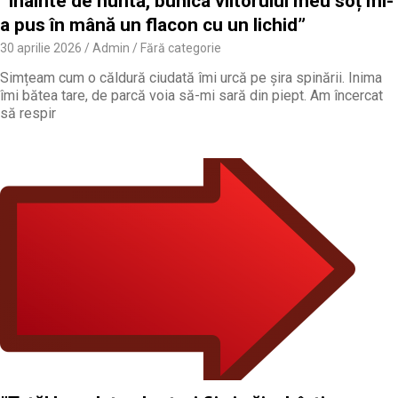
”Înainte de nuntă, bunica viitorului meu soț mi-
a pus în mână un flacon cu un lichid”
30 aprilie 2026
Admin
Fără categorie
Simțeam cum o căldură ciudată îmi urcă pe șira spinării. Inima
îmi bătea tare, de parcă voia să-mi sară din piept. Am încercat
să respir