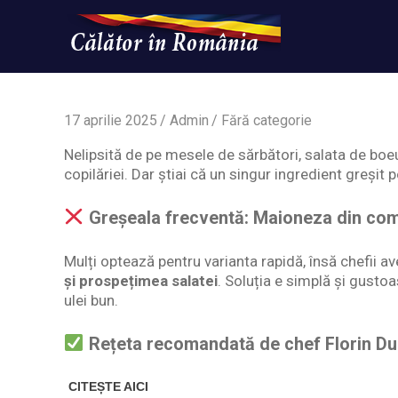
Skip
to
content
Un
Calatorinromania
simplu
sit
WordPress
17 aprilie 2025
Admin
Fără categorie
Nelipsită de pe mesele de sărbători, salata de boeu
copilăriei. Dar știai că un singur ingredient greși
Greșeala frecventă:
Maioneza din com
Mulți optează pentru varianta rapidă, însă chefii a
și prospețimea salatei
. Soluția e simplă și gusto
ulei bun.
Rețeta recomandată de chef Florin Du