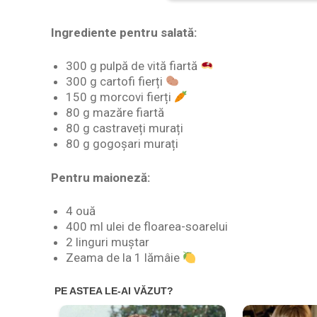
Ingrediente pentru salată:
300 g pulpă de vită fiartă
300 g cartofi fierți
150 g morcovi fierți
80 g mazăre fiartă
80 g castraveți murați
80 g gogoșari murați
Pentru maioneză:
4 ouă
400 ml ulei de floarea-soarelui
2 linguri muștar
Zeama de la 1 lămâie