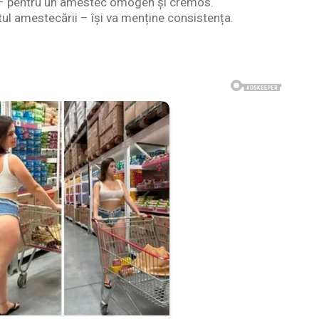
 pentru un amestec omogen și cremos.
l amestecării – își va menține consistența.