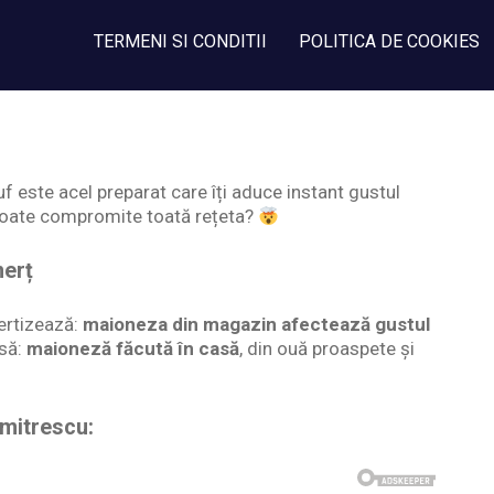
TERMENI SI CONDITII
POLITICA DE COOKIES
f este acel preparat care îți aduce instant gustul
t poate compromite toată rețeta?
erț
vertizează:
maioneza din magazin afectează gustul
asă:
maioneză făcută în casă
, din ouă proaspete și
mitrescu: