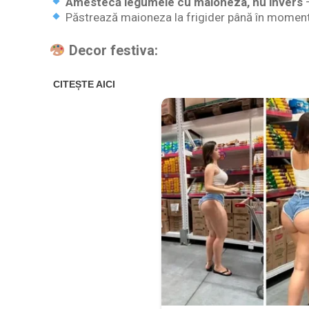
Amestecă legumele cu maioneza, nu invers
–
Păstrează maioneza la frigider până în momentu
Decor festiva: