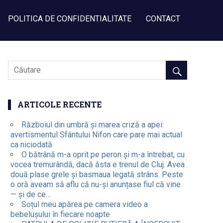
POLITICA DE CONFIDENTIALITATE
CONTACT
ARTICOLE RECENTE
Războiul din umbră și marea criză a apei:
avertismentul Sfântului Nifon care pare mai actual
ca niciodată
O bătrână m-a oprit pe peron și m-a întrebat, cu
vocea tremurândă, dacă ăsta e trenul de Cluj. Avea
două plase grele și basmaua legată strâns. Peste
o oră aveam să aflu că nu-și anunțase fiul că vine
— și de ce…
Soțul meu apărea pe camera video a
bebelușului în fiecare noapte