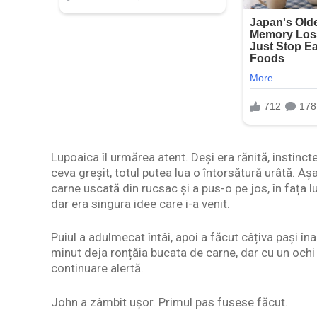
Lupoaica îl urmărea atent. Deși era rănită, instin
ceva greșit, totul putea lua o întorsătură urâtă. A
carne uscată din rucsac și a pus-o pe jos, în fața l
dar era singura idee care i-a venit.
Puiul a adulmecat întâi, apoi a făcut câțiva pași î
minut deja ronțăia bucata de carne, dar cu un ochi 
continuare alertă.
John a zâmbit ușor. Primul pas fusese făcut.