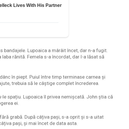
os bandajele. Lupoaica a mârâit încet, dar n-a fugit.
a laba rănită. Femela s-a încordat, dar l-a lăsat să
adânc în piept. Puiul între timp terminase carnea și
ute, trebuia să le câștige complet încrederea.
du-le spațiu. Lupoaica îl privea nemișcată. John știa că
egerea ei.
ără grabă. După câțiva pași, s-a oprit și s-a uitat
âțiva pași, și mai încet de data asta.