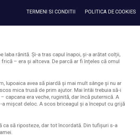
TERMENI SI CONDITII
POLITICA DE COOKIES
aba rănită. Și-a tras capul înapoi, și-a arătat colții,
 frică – era și altceva. De parcă ar fi înțeles că omul
m, lupoaica avea să piardă și mai mult sânge și nu ar
 scos mica trusă de prim ajutor. Mai întâi trebuia să-i
– capcana era veche, ruginită, dar încă puternică. A
-a mișcat deloc. A scos briceagul și a început cu grijă
ă ca să riposteze, dar tot încordată. Din tufișuri s-a
mamei.