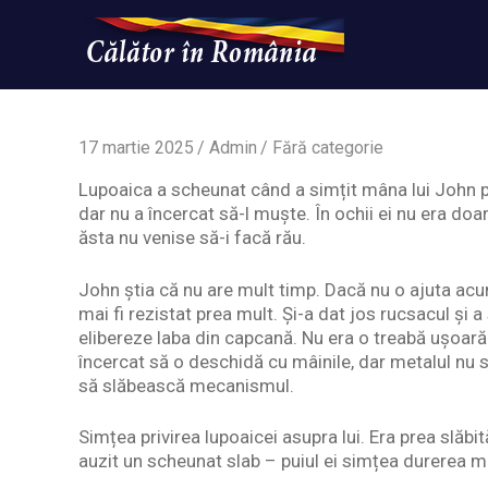
Skip
to
content
Un
Calatorinromania
simplu
sit
WordPress
17 martie 2025
Admin
Fără categorie
Lupoaica a scheunat când a simțit mâna lui John pe l
dar nu a încercat să-l muște. În ochii ei nu era doar
ăsta nu venise să-i facă rău.
John știa că nu are mult timp. Dacă nu o ajuta acu
mai fi rezistat prea mult. Și-a dat jos rucsacul și a
elibereze laba din capcană. Nu era o treabă ușoară 
încercat să o deschidă cu mâinile, dar metalul nu s
să slăbească mecanismul.
Simțea privirea lupoaicei asupra lui. Era prea slăbit
auzit un scheunat slab – puiul ei simțea durerea 