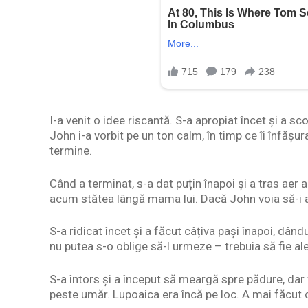
I-a venit o idee riscantă. S-a apropiat încet și a sc
John i-a vorbit pe un ton calm, în timp ce îi înfășur
termine.
Când a terminat, s-a dat puțin înapoi și a tras aer 
acum stătea lângă mama lui. Dacă John voia să-i aj
S-a ridicat încet și a făcut câțiva pași înapoi, dân
nu putea s-o oblige să-l urmeze – trebuia să fie al
S-a întors și a început să meargă spre pădure, dar f
peste umăr. Lupoaica era încă pe loc. A mai făcut c