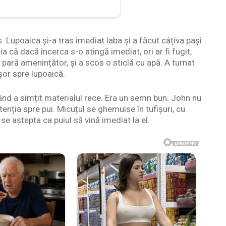
 Lupoaica și-a tras imediat laba și a făcut câțiva pași
 că dacă încerca s-o atingă imediat, ori ar fi fugit,
u pară amenințător, și a scos o sticlă cu apă. A turnat
șor spre lupoaică.
când a simțit materialul rece. Era un semn bun. John nu
tenția spre pui. Micuțul se ghemuise în tufișuri, cu
 se aștepta ca puiul să vină imediat la el.