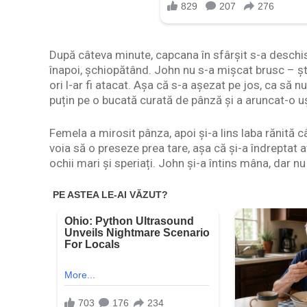
După câteva minute, capcana în sfârșit s-a deschis.
înapoi, șchiopătând. John nu s-a mișcat brusc – știa
ori l-ar fi atacat. Așa că s-a așezat pe jos, ca să n
puțin pe o bucată curată de pânză și a aruncat-o u
Femela a mirosit pânza, apoi și-a lins laba rănită 
voia să o preseze prea tare, așa că și-a îndreptat a
ochii mari și speriați. John și-a întins mâna, dar nu