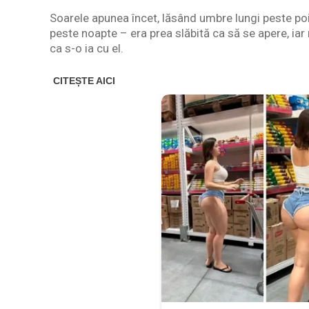
Soarele apunea încet, lăsând umbre lungi peste poi
peste noapte – era prea slăbită ca să se apere, iar
ca s-o ia cu el.