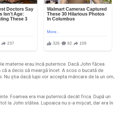
ctele materne erau încă puternice. Dacă John făcea
șa că a decis să meargă încet. A scos o bucată de
ui. Nu știa dacă lupii vor accepta mâncare de la un om,
nainte. Foamea era mai puternică decât frica. După un
tot la John stătea. Lupoaica nu s-a mișcat, dar era în