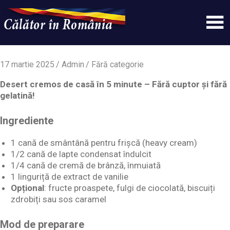
Skip
to
content
Un
Calatorinromania
simplu
sit
17 martie 2025
Admin
Fără categorie
WordPress
Desert cremos de casă în 5 minute – Fără cuptor și fără
gelatină!
Ingrediente
1 cană de smântână pentru frișcă (heavy cream)
1/2 cană de lapte condensat îndulcit
1/4 cană de cremă de brânză, înmuiată
1 linguriță de extract de vanilie
Opțional
: fructe proaspete, fulgi de ciocolată, biscuiți
zdrobiți sau sos caramel
Mod de preparare