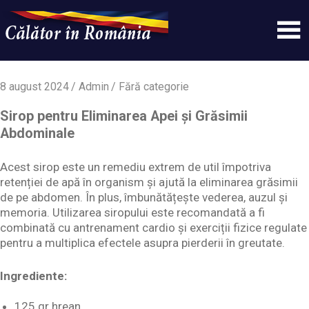
Skip
to
content
Un
Calatorinromania
simplu
sit
8 august 2024
Admin
Fără categorie
WordPress
Sirop pentru Eliminarea Apei și Grăsimii
Abdominale
Acest sirop este un remediu extrem de util împotriva
retenției de apă în organism și ajută la eliminarea grăsimii
de pe abdomen. În plus, îmbunătățește vederea, auzul și
memoria. Utilizarea siropului este recomandată a fi
combinată cu antrenament cardio și exerciții fizice regulate
pentru a multiplica efectele asupra pierderii în greutate.
Ingrediente:
125 gr hrean