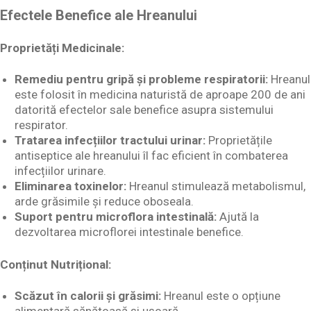
Efectele Benefice ale Hreanului
Proprietăți Medicinale:
Remediu pentru gripă și probleme respiratorii:
Hreanul
este folosit în medicina naturistă de aproape 200 de ani
datorită efectelor sale benefice asupra sistemului
respirator.
Tratarea infecțiilor tractului urinar:
Proprietățile
antiseptice ale hreanului îl fac eficient în combaterea
infecțiilor urinare.
Eliminarea toxinelor:
Hreanul stimulează metabolismul,
arde grăsimile și reduce oboseala.
Suport pentru microflora intestinală:
Ajută la
dezvoltarea microflorei intestinale benefice.
Conținut Nutrițional:
Scăzut în calorii și grăsimi:
Hreanul este o opțiune
alimentară sănătoasă și ușoară.