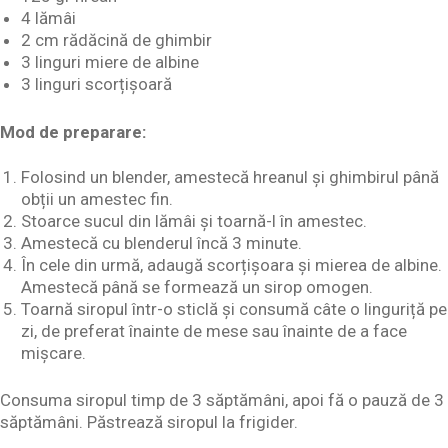
4 lămâi
2 cm rădăcină de ghimbir
3 linguri miere de albine
3 linguri scorțișoară
Mod de preparare:
Folosind un blender, amestecă hreanul și ghimbirul până
obții un amestec fin.
Stoarce sucul din lămâi și toarnă-l în amestec.
Amestecă cu blenderul încă 3 minute.
În cele din urmă, adaugă scorțișoara și mierea de albine.
Amestecă până se formează un sirop omogen.
Toarnă siropul într-o sticlă și consumă câte o linguriță pe
zi, de preferat înainte de mese sau înainte de a face
mișcare.
Consuma siropul timp de 3 săptămâni, apoi fă o pauză de 3
săptămâni. Păstrează siropul la frigider.