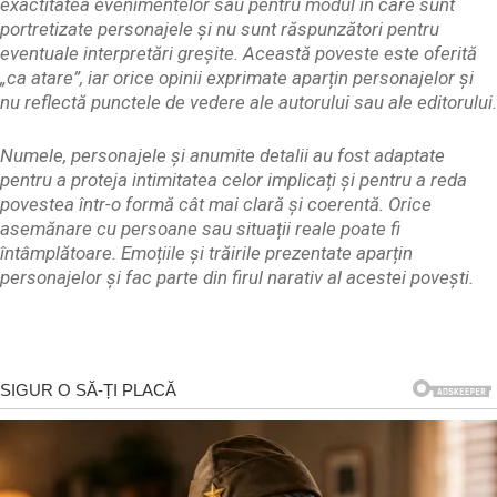
exactitatea evenimentelor sau pentru modul în care sunt
portretizate personajele și nu sunt răspunzători pentru
eventuale interpretări greșite. Această poveste este oferită
„ca atare”, iar orice opinii exprimate aparțin personajelor și
nu reflectă punctele de vedere ale autorului sau ale editorului.
Numele, personajele și anumite detalii au fost adaptate
pentru a proteja intimitatea celor implicați și pentru a reda
povestea într-o formă cât mai clară și coerentă. Orice
asemănare cu persoane sau situații reale poate fi
întâmplătoare. Emoțiile și trăirile prezentate aparțin
personajelor și fac parte din firul narativ al acestei povești.