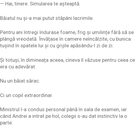
— Hai, tinere. Simularea te așteaptă.
Băiatul nu și-a mai putut stăpâni lacrimile.
Pentru ani întregi îndurase foame, frig și umilințe fără să se
plângă vreodată. Învățase în camere neîncălzite, cu bunica
tușind în spatele lui și cu grijile apăsându-l zi de zi.
Și totuși, în dimineața aceea, cineva îl văzuse pentru ceea ce
era cu adevărat.
Nu un băiat sărac.
Ci un copil extraordinar.
Ministrul l-a condus personal până în sala de examen, iar
când Andrei a intrat pe hol, colegii s-au dat instinctiv la o
parte.