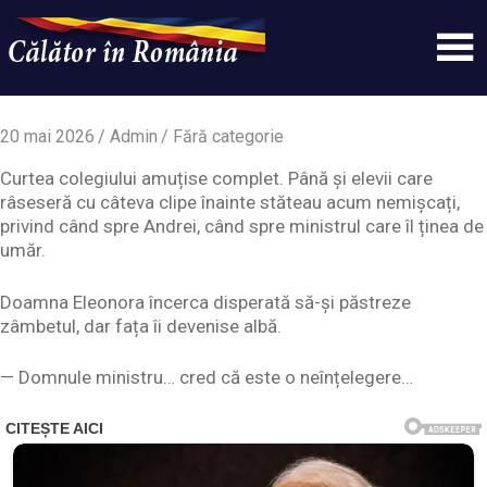
Skip
to
content
Un
Calatorinromania
simplu
sit
20 mai 2026
Admin
Fără categorie
WordPress
Curtea colegiului amuțise complet. Până și elevii care
râseseră cu câteva clipe înainte stăteau acum nemișcați,
privind când spre Andrei, când spre ministrul care îl ținea de
umăr.
Doamna Eleonora încerca disperată să-și păstreze
zâmbetul, dar fața îi devenise albă.
— Domnule ministru… cred că este o neînțelegere…