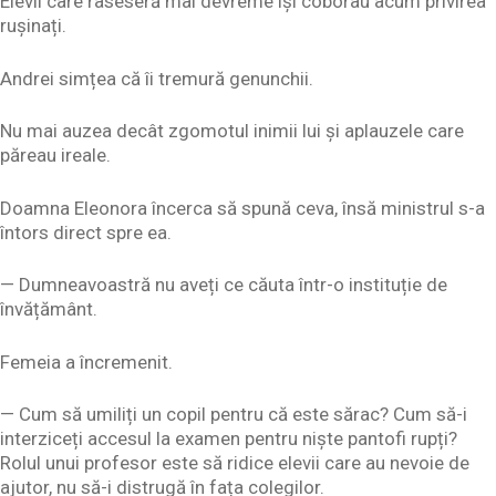
Elevii care râseseră mai devreme își coborau acum privirea
rușinați.
Andrei simțea că îi tremură genunchii.
Nu mai auzea decât zgomotul inimii lui și aplauzele care
păreau ireale.
Doamna Eleonora încerca să spună ceva, însă ministrul s-a
întors direct spre ea.
— Dumneavoastră nu aveți ce căuta într-o instituție de
învățământ.
Femeia a încremenit.
— Cum să umiliți un copil pentru că este sărac? Cum să-i
interziceți accesul la examen pentru niște pantofi rupți?
Rolul unui profesor este să ridice elevii care au nevoie de
ajutor, nu să-i distrugă în fața colegilor.