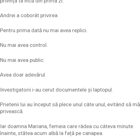
privința ta încă din prima zi.
Andrei a coborât privirea.
Pentru prima dată nu mai avea replici.
Nu mai avea control.
Nu mai avea public.
Avea doar adevărul.
Investigatorii i-au cerut documentele și laptopul.
Prietenii lui au început să plece unul câte unul, evitând să mă
privească.
Iar doamna Mariana, femeia care râdea cu câteva minute
înainte, stătea acum albă la față pe canapea.