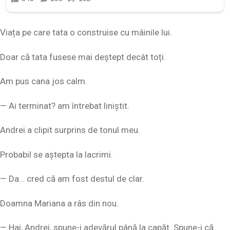
Viața pe care tata o construise cu mâinile lui.
Doar că tata fusese mai deștept decât toți.
Am pus cana jos calm.
— Ai terminat? am întrebat liniștit.
Andrei a clipit surprins de tonul meu.
Probabil se aștepta la lacrimi.
— Da… cred că am fost destul de clar.
Doamna Mariana a râs din nou.
— Hai, Andrei, spune-i adevărul până la capăt. Spune-i că