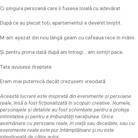
Ci singura persoană care îi fusese loială cu adevărat.
După ce au plecat toți, apartamentul a devenit liniștit.
M-am așezat din nou lângă geam cu cafeaua rece în mâini.
Și pentru prima dată după ani întregi… am simțit pace.
Tata avusese dreptate.
Eram mai puternică decât crezusem vreodată.
Această lucrare este inspirată din evenimente și persoane
reale, însă a fost ficționalizată în scopuri creative. Numele,
personajele și detaliile au fost schimbate pentru a proteja
intimitatea și pentru a îmbunătăți narațiunea. Orice
asemănare cu persoane reale, în viață sau decedate, sau cu
evenimente reale este pur întâmplătoare și nu este
intenționată de către autor.