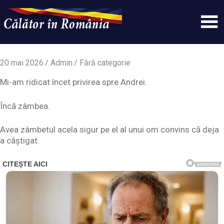
Skip
to
content
Un
Calatorinromania
simplu
sit
20 mai 2026
Admin
Fără categorie
WordPress
Mi-am ridicat încet privirea spre Andrei.
Încă zâmbea.
Avea zâmbetul acela sigur pe el al unui om convins că deja
a câștigat.