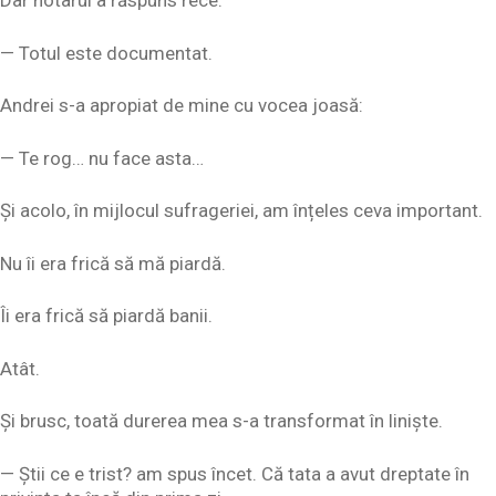
Dar notarul a răspuns rece:
— Totul este documentat.
Andrei s-a apropiat de mine cu vocea joasă:
— Te rog… nu face asta…
Și acolo, în mijlocul sufrageriei, am înțeles ceva important.
Nu îi era frică să mă piardă.
Îi era frică să piardă banii.
Atât.
Și brusc, toată durerea mea s-a transformat în liniște.
— Știi ce e trist? am spus încet. Că tata a avut dreptate în