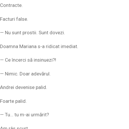
Contracte.
Facturi false.
— Nu sunt prostii. Sunt dovezi.
Doamna Mariana s-a ridicat imediat.
— Ce încerci să insinuezi?!
— Nimic. Doar adevărul.
Andrei devenise palid.
Foarte palid.
— Tu… tu m-ai urmărit?
Am râs scurt.