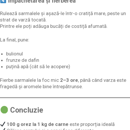
Împachetarea și fierberea
Rulează sarmalele și așază-le într-o cratiță mare, peste un
strat de varză tocată.
Printre ele poți adăuga bucăți de costiță afumată.
La final, pune:
bulionul
frunze de dafin
puțină apă (cât să le acopere)
Fierbe sarmalele la foc mic
2–3 ore
, până când varza este
fragedă și aromele bine întrepătrunse.
Concluzie
100 g orez la 1 kg de carne
este proporția ideală