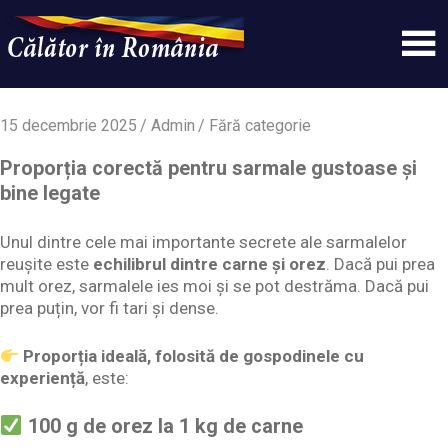
Skip
to
content
Un
Calatorinromania
simplu
sit
15 decembrie 2025
Admin
Fără categorie
WordPress
Proporția corectă pentru sarmale gustoase și
bine legate
Unul dintre cele mai importante secrete ale sarmalelor
reușite este
echilibrul dintre carne și orez
. Dacă pui prea
mult orez, sarmalele ies moi și se pot destrăma. Dacă pui
prea puțin, vor fi tari și dense.
Proporția ideală, folosită de gospodinele cu
experiență
, este:
100 g de orez la 1 kg de carne