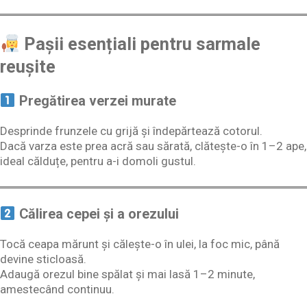
Pașii esențiali pentru sarmale
reușite
Pregătirea verzei murate
Desprinde frunzele cu grijă și îndepărtează cotorul.
Dacă varza este prea acră sau sărată, clătește-o în 1–2 ape,
ideal călduțe, pentru a-i domoli gustul.
Călirea cepei și a orezului
Tocă ceapa mărunt și călește-o în ulei, la foc mic, până
devine sticloasă.
Adaugă orezul bine spălat și mai lasă 1–2 minute,
amestecând continuu.