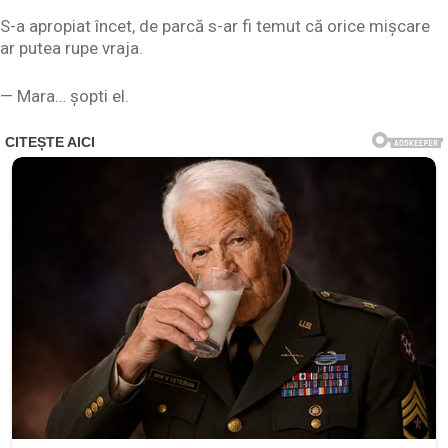
S-a apropiat încet, de parcă s-ar fi temut că orice mișcare
ar putea rupe vraja.
— Mara… șopti el.