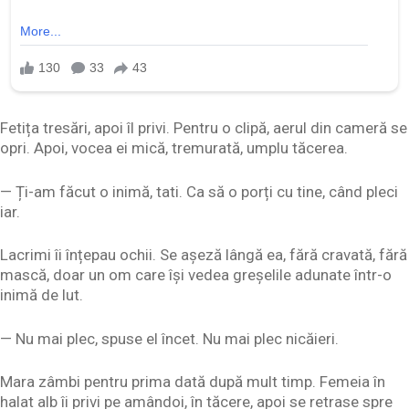
Fetița tresări, apoi îl privi. Pentru o clipă, aerul din cameră se
opri. Apoi, vocea ei mică, tremurată, umplu tăcerea.
— Ți-am făcut o inimă, tati. Ca să o porți cu tine, când pleci
iar.
Lacrimi îi înțepau ochii. Se așeză lângă ea, fără cravată, fără
mască, doar un om care își vedea greșelile adunate într-o
inimă de lut.
— Nu mai plec, spuse el încet. Nu mai plec nicăieri.
Mara zâmbi pentru prima dată după mult timp. Femeia în
halat alb îi privi pe amândoi, în tăcere, apoi se retrase spre