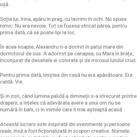
ușă.
Soția lui, Irina, apăru în prag, cu lacrimi în ochi. Nu spuse
nimic. Nu era nevoie. Tot ce fusese stricat părea, pentru
prima dată, că se poate lipi la loc.
În acea noapte, Alexandru n-a dormit în patul mare din
dormitorul de sus. A adormit pe canapea, cu Mara în brațe,
înconjurat de desenele ei colorate și de mirosul lutului crud.
Pentru prima dată, liniștea din casă nu era apăsătoare. Era
caldă. Vie.
Și în zori, când lumina palidă a dimineții s-a strecurat printre
draperii, a înțeles că adevărata avere a unui om nu se
numără în bani, ci în inimile care îl mai așteaptă acasă.
Această lucrare este inspirată din evenimente și persoane
reale, însă a fost ficționalizată în scopuri creative. Numele,