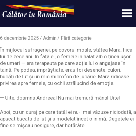
Skip
to
content
Un
Calatorinromania
simplu
sit
6 decembrie 2025
Admin
Fără categorie
WordPress
În mijlocul sufrageriei, pe covorul moale, stătea Mara, fiica
lui de zece ani. În fața ei, o femeie în halat alb o ținea ușor
de umeri — era terapeuta pe care soția lui o angajase în
taină. Pe podea, împrăștiate, erau foi desenate, culori,
bucăți de lut și un mic microfon de jucărie. Mara ridicase
privirea spre femeie, cu ochii strălucind de emoție.
— Uite, doamna Andreea! Nu mai tremură mâna! Uite!
Apoi, cu un curaj pe care tatăl ei nu-l mai văzuse niciodată, a
apucat bucata de lut și a modelat încet o inimă. Degetele ei
fine se mișcau nesigure, dar hotărâte.