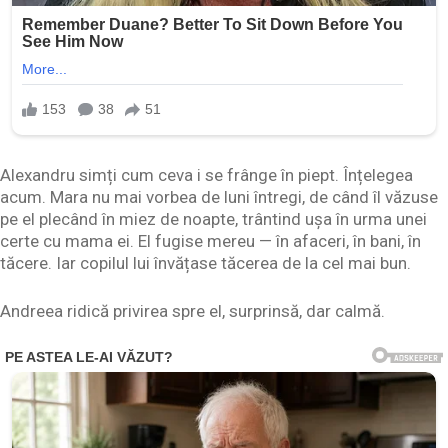
Alexandru simți cum ceva i se frânge în piept. Înțelegea
acum. Mara nu mai vorbea de luni întregi, de când îl văzuse
pe el plecând în miez de noapte, trântind ușa în urma unei
certe cu mama ei. El fugise mereu — în afaceri, în bani, în
tăcere. Iar copilul lui învățase tăcerea de la cel mai bun.
Andreea ridică privirea spre el, surprinsă, dar calmă.