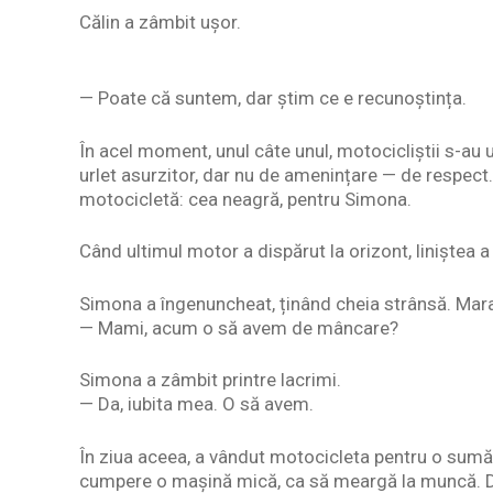
Călin a zâmbit ușor.
— Poate că suntem, dar știm ce e recunoștința.
În acel moment, unul câte unul, motocicliștii s-au 
urlet asurzitor, dar nu de amenințare — de respect
motocicletă: cea neagră, pentru Simona.
Când ultimul motor a dispărut la orizont, liniștea 
Simona a îngenuncheat, ținând cheia strânsă. Mara 
— Mami, acum o să avem de mâncare?
Simona a zâmbit printre lacrimi.
— Da, iubita mea. O să avem.
În ziua aceea, a vândut motocicleta pentru o sumă c
cumpere o mașină mică, ca să meargă la muncă. Da