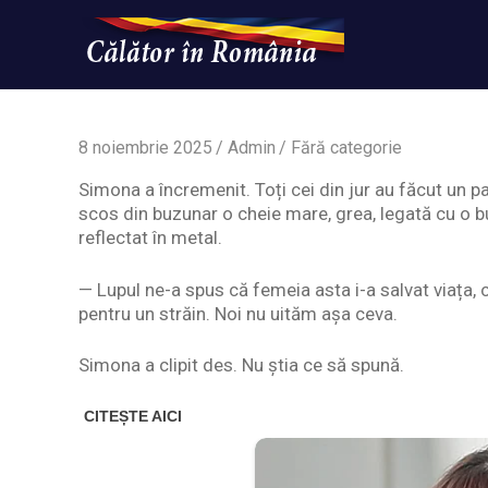
Skip
to
content
Un
Calatorinromania
simplu
sit
WordPress
8 noiembrie 2025
Admin
Fără categorie
Simona a încremenit. Toți cei din jur au făcut un pas
scos din buzunar o cheie mare, grea, legată cu o buc
reflectat în metal.
— Lupul ne-a spus că femeia asta i-a salvat viața, c
pentru un străin. Noi nu uităm așa ceva.
Simona a clipit des. Nu știa ce să spună.