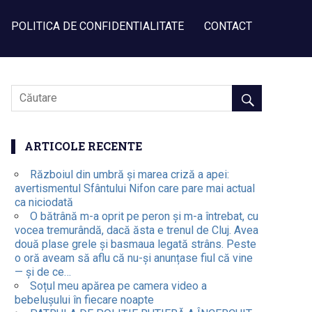
POLITICA DE CONFIDENTIALITATE
CONTACT
ARTICOLE RECENTE
Războiul din umbră și marea criză a apei:
avertismentul Sfântului Nifon care pare mai actual
ca niciodată
O bătrână m-a oprit pe peron și m-a întrebat, cu
vocea tremurândă, dacă ăsta e trenul de Cluj. Avea
două plase grele și basmaua legată strâns. Peste
o oră aveam să aflu că nu-și anunțase fiul că vine
— și de ce…
Soțul meu apărea pe camera video a
bebelușului în fiecare noapte