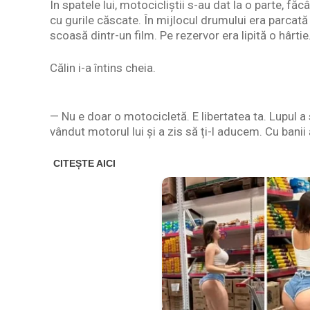
În spatele lui, motocicliștii s-au dat la o parte, fă
cu gurile căscate. În mijlocul drumului era parcată
scoasă dintr-un film. Pe rezervor era lipită o hârtie
Călin i-a întins cheia.
— Nu e doar o motocicletă. E libertatea ta. Lupul a s
vândut motorul lui și a zis să ți-l aducem. Cu banii 