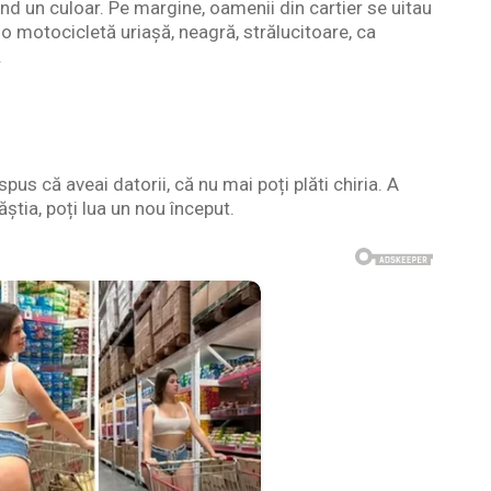
când un culoar. Pe margine, oamenii din cartier se uitau
 o motocicletă uriașă, neagră, strălucitoare, ca
.
pus că aveai datorii, că nu mai poți plăti chiria. A
ăștia, poți lua un nou început.