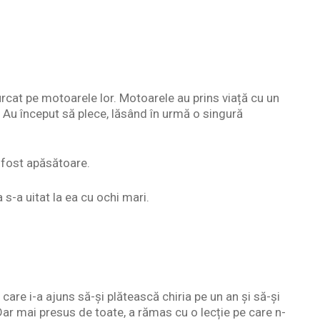
urcat pe motoarele lor. Motoarele au prins viață cu un
. Au început să plece, lăsând în urmă o singură
a fost apăsătoare.
s-a uitat la ea cu ochi mari.
are i-a ajuns să-și plătească chiria pe un an și să-și
r mai presus de toate, a rămas cu o lecție pe care n-