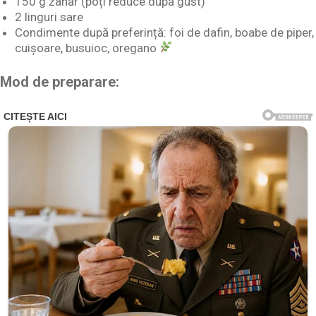
150 g zahăr (poți reduce după gust)
2 linguri sare
Condimente după preferință: foi de dafin, boabe de piper,
cuișoare, busuioc, oregano
Mod de preparare: