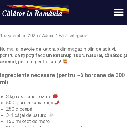
Skip
to
content
Un
Calatorinromania
simplu
sit
1 septembrie 2025
Admin
Fără categorie
WordPress
Nu mai ai nevoie de ketchup din magazin plin de aditivi,
pentru că îți poți face
un ketchup 100% natural, sănătos și
aromat
, perfect pentru iarnă!
Ingrediente necesare (pentru ~6 borcane de 300
ml):
3 kg roșii bine coapte
500 g ardei kapia roșii
250 g ceapă
3-4 căței de usturoi
150 ml oțet de mere