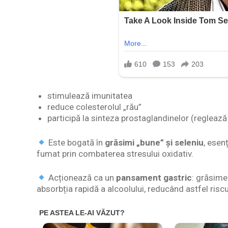
stimulează imunitatea
reduce colesterolul „rău”
participă la sinteza prostaglandinelor (reglează 
Este bogată în
grăsimi „bune” și seleniu
, esen
fumat prin combaterea stresului oxidativ.
Acționează ca un
pansament gastric
: grăsime
absorbția rapidă a alcoolului, reducând astfel riscul