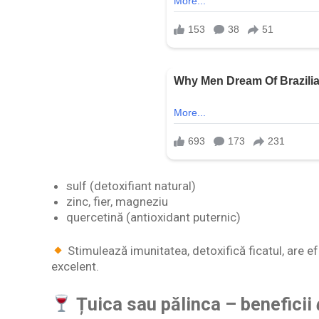
sulf (detoxifiant natural)
zinc, fier, magneziu
quercetină (antioxidant puternic)
Stimulează imunitatea, detoxifică ficatul, are e
excelent.
Țuica sau pălinca – beneficii