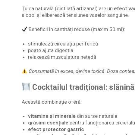
Țuica naturală (distilată artizanal) are un
efect va
alcool și eliberează tensiunea vaselor sanguine.
Beneficii în cantități reduse (maxim 50 ml):
stimulează circulația periferică
poate ajuta digestia
relaxează musculatura netedă
Consumată în exces, devine toxică. Doza contea
Cocktailul tradițional: slănină
Această combinație oferă:
vitamine și minerale
din surse naturale
grăsimi esențiale
pentru funcționarea creierulu
efect protector gastric