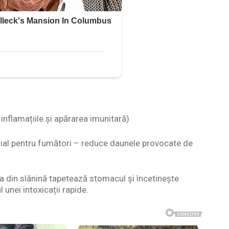
inflamațiile și apărarea imunitară)
țial pentru fumători – reduce daunele provocate de
a din slănină tapetează stomacul și încetinește
 unei intoxicații rapide.