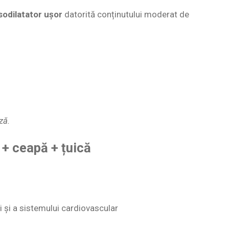
sodilatator ușor
datorită conținutului moderat de
ză.
 + ceapă + țuică
i și a sistemului cardiovascular