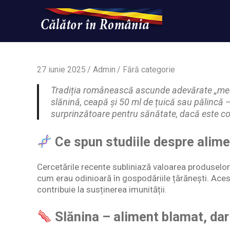
Skip
to
content
Un
Calatorinromania
simplu
sit
WordPress
27 iunie 2025
Admin
Fără categorie
Tradiția românească ascunde adevărate „medi
slănină, ceapă și 50 ml de țuică sau pălincă –
surprinzătoare pentru sănătate, dacă este 
Ce spun studiile despre alime
Cercetările recente subliniază valoarea produselo
cum erau odinioară în gospodăriile țărănești. Acest
contribuie la susținerea imunității.
Slănina – aliment blamat, dar