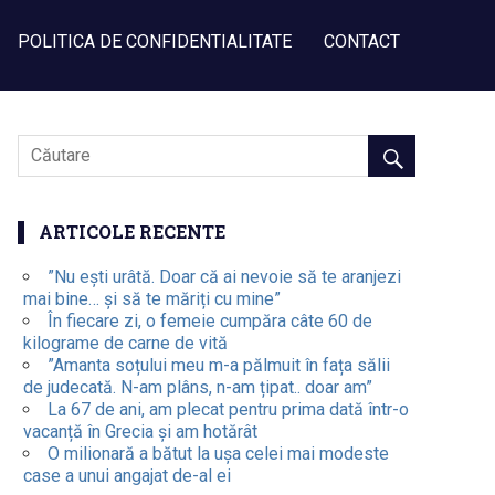
POLITICA DE CONFIDENTIALITATE
CONTACT
ARTICOLE RECENTE
”Nu ești urâtă. Doar că ai nevoie să te aranjezi
mai bine… și să te măriți cu mine”
În fiecare zi, o femeie cumpăra câte 60 de
kilograme de carne de vită
”Amanta soțului meu m-a pălmuit în fața sălii
de judecată. N-am plâns, n-am țipat.. doar am”
La 67 de ani, am plecat pentru prima dată într-o
vacanță în Grecia și am hotărât
O milionară a bătut la ușa celei mai modeste
case a unui angajat de-al ei