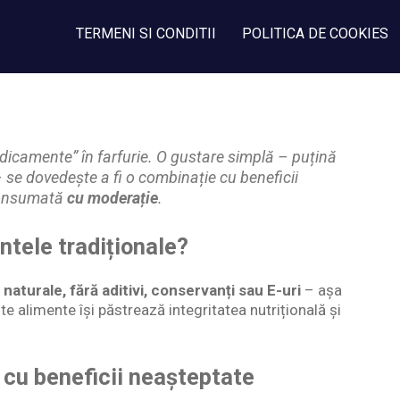
TERMENI SI CONDITII
POLITICA DE COOKIES
camente” în farfurie. O gustare simplă – puțină
 se dovedește a fi o combinație cu beneficii
consumată
cu moderație
.
ntele tradiționale?
r
naturale, fără aditivi, conservanți sau E-uri
– așa
e alimente își păstrează integritatea nutrițională și
 cu beneficii neașteptate