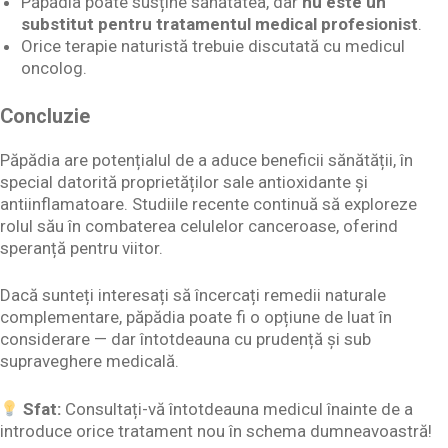
Păpădia poate susține sănătatea, dar
nu este un
substitut pentru tratamentul medical profesionist
.
Orice terapie naturistă trebuie discutată cu medicul
oncolog.
Concluzie
Păpădia are potențialul de a aduce beneficii sănătății, în
special datorită proprietăților sale antioxidante și
antiinflamatoare. Studiile recente continuă să exploreze
rolul său în combaterea celulelor canceroase, oferind
speranță pentru viitor.
Dacă sunteți interesați să încercați remedii naturale
complementare, păpădia poate fi o opțiune de luat în
considerare — dar întotdeauna cu prudență și sub
supraveghere medicală.
Sfat:
Consultați-vă întotdeauna medicul înainte de a
introduce orice tratament nou în schema dumneavoastră!