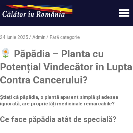
Skip
to
content
Un
Calatorinromania
simplu
sit
24 iunie 2025
Admin
Fără categorie
WordPress
Păpădia – Planta cu
Potențial Vindecător în Lupta
Contra Cancerului?
Știați că păpădia, o plantă aparent simplă și adesea
ignorată, are proprietăți medicinale remarcabile?
Ce face păpădia atât de specială?