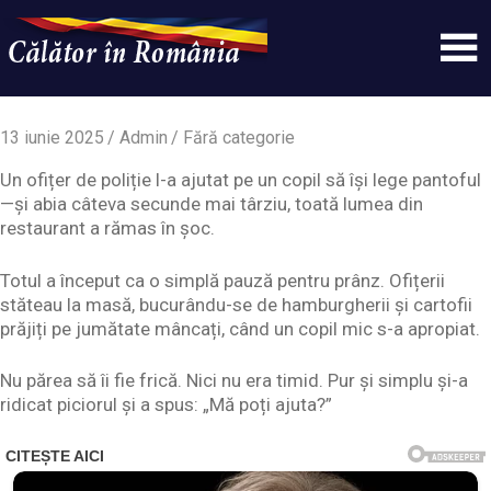
Skip
to
content
Un
Calatorinromania
simplu
sit
13 iunie 2025
Admin
Fără categorie
WordPress
Un ofițer de poliție l-a ajutat pe un copil să își lege pantoful
—și abia câteva secunde mai târziu, toată lumea din
restaurant a rămas în șoc.
Totul a început ca o simplă pauză pentru prânz. Ofițerii
stăteau la masă, bucurându-se de hamburgherii și cartofii
prăjiți pe jumătate mâncați, când un copil mic s-a apropiat.
Nu părea să îi fie frică. Nici nu era timid. Pur și simplu și-a
ridicat piciorul și a spus: „Mă poți ajuta?”