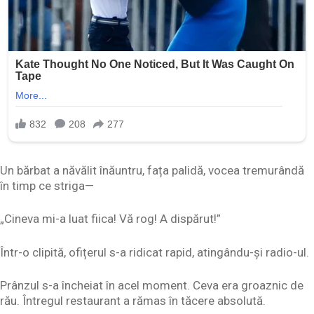
Un bărbat a năvălit înăuntru, fața palidă, vocea tremurândă
în timp ce striga—
„Cineva mi-a luat fiica! Vă rog! A dispărut!”
Într-o clipită, ofițerul s-a ridicat rapid, atingându-și radio-ul.
Prânzul s-a încheiat în acel moment. Ceva era groaznic de
rău. Întregul restaurant a rămas în tăcere absolută.