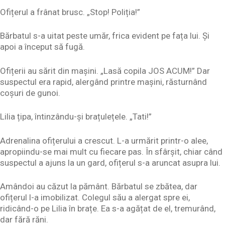
Ofițerul a frânat brusc. „Stop! Poliția!”
Bărbatul s-a uitat peste umăr, frica evident pe fața lui. Și
apoi a început să fugă.
Ofițerii au sărit din mașini. „Lasă copila JOS ACUM!” Dar
suspectul era rapid, alergând printre mașini, răsturnând
coșuri de gunoi.
Lilia țipa, întinzându-și brațulețele. „Tati!”
Adrenalina ofițerului a crescut. L-a urmărit printr-o alee,
apropiindu-se mai mult cu fiecare pas. În sfârșit, chiar când
suspectul a ajuns la un gard, ofițerul s-a aruncat asupra lui.
Amândoi au căzut la pământ. Bărbatul se zbătea, dar
ofițerul l-a imobilizat. Colegul său a alergat spre ei,
ridicând-o pe Lilia în brațe. Ea s-a agățat de el, tremurând,
dar fără răni.