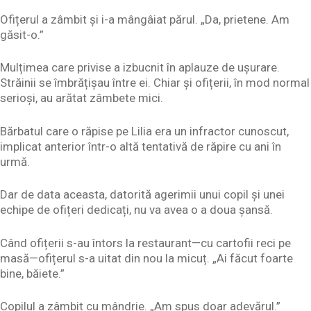
Ofițerul a zâmbit și i-a mângâiat părul. „Da, prietene. Am
găsit-o.”
Mulțimea care privise a izbucnit în aplauze de ușurare.
Străinii se îmbrățișau între ei. Chiar și ofițerii, în mod normal
serioși, au arătat zâmbete mici.
Bărbatul care o răpise pe Lilia era un infractor cunoscut,
implicat anterior într-o altă tentativă de răpire cu ani în
urmă.
Dar de data aceasta, datorită agerimii unui copil și unei
echipe de ofițeri dedicați, nu va avea o a doua șansă.
Când ofițerii s-au întors la restaurant—cu cartofii reci pe
masă—ofițerul s-a uitat din nou la micuț. „Ai făcut foarte
bine, băiete.”
Copilul a zâmbit cu mândrie. „Am spus doar adevărul.”