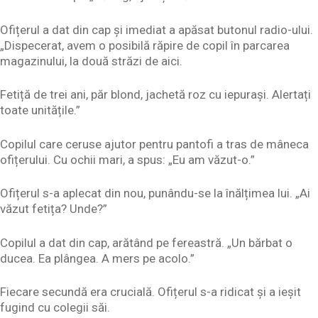
Ofițerul a dat din cap și imediat a apăsat butonul radio-ului.
„Dispecerat, avem o posibilă răpire de copil în parcarea
magazinului, la două străzi de aici.
Fetiță de trei ani, păr blond, jachetă roz cu iepurași. Alertați
toate unitățile.”
Copilul care ceruse ajutor pentru pantofi a tras de mâneca
ofițerului. Cu ochii mari, a spus: „Eu am văzut-o.”
Ofițerul s-a aplecat din nou, punându-se la înălțimea lui. „Ai
văzut fetița? Unde?”
Copilul a dat din cap, arătând pe fereastră. „Un bărbat o
ducea. Ea plângea. A mers pe acolo.”
Fiecare secundă era crucială. Ofițerul s-a ridicat și a ieșit
fugind cu colegii săi.