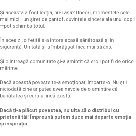
Și aceasta a fost lecția, nu-i așa? Uneori, momentele cele
mai mici—un șiret de pantof, cuvintele sincere ale unui copil
—pot schimba totul.
În acea zi, o fetiță s-a întors acasă sănătoasă și în
siguranță. Un tată și-a îmbrățișat fiica mai strâns.
Și o întreagă comunitate și-a amintit că eroii pot fi de orice
mărime.
Dacă această poveste te-a emoționat, împarte-o. Nu știi
niciodată cine ar putea avea nevoie de o amintire că
bunătatea și curajul încă există.
Dacă ți-a plăcut povestea, nu uita să o distribui cu
prietenii tăi! Împreună putem duce mai departe emoția
și inspirația.