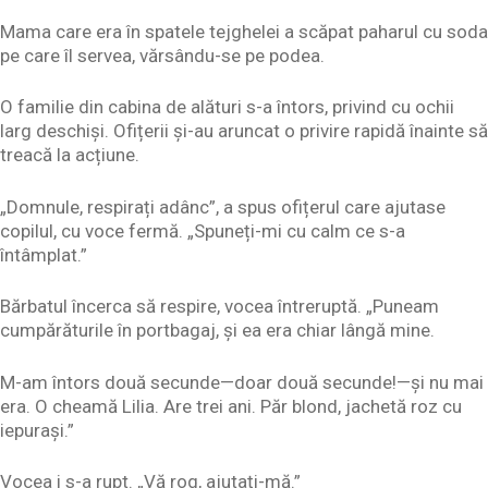
Mama care era în spatele tejghelei a scăpat paharul cu soda
pe care îl servea, vărsându-se pe podea.
O familie din cabina de alături s-a întors, privind cu ochii
larg deschiși. Ofițerii și-au aruncat o privire rapidă înainte să
treacă la acțiune.
„Domnule, respirați adânc”, a spus ofițerul care ajutase
copilul, cu voce fermă. „Spuneți-mi cu calm ce s-a
întâmplat.”
Bărbatul încerca să respire, vocea întreruptă. „Puneam
cumpărăturile în portbagaj, și ea era chiar lângă mine.
M-am întors două secunde—doar două secunde!—și nu mai
era. O cheamă Lilia. Are trei ani. Păr blond, jachetă roz cu
iepurași.”
Vocea i s-a rupt. „Vă rog, ajutați-mă.”