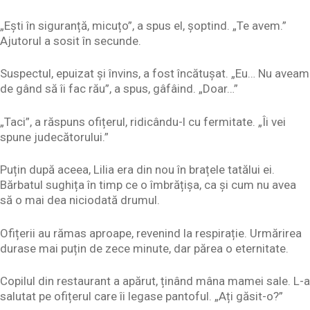
„Ești în siguranță, micuțo”, a spus el, șoptind. „Te avem.”
Ajutorul a sosit în secunde.
Suspectul, epuizat și învins, a fost încătușat. „Eu… Nu aveam
de gând să îi fac rău”, a spus, gâfâind. „Doar…”
„Taci”, a răspuns ofițerul, ridicându-l cu fermitate. „Îi vei
spune judecătorului.”
Puțin după aceea, Lilia era din nou în brațele tatălui ei.
Bărbatul sughița în timp ce o îmbrățișa, ca și cum nu avea
să o mai dea niciodată drumul.
Ofițerii au rămas aproape, revenind la respirație. Urmărirea
durase mai puțin de zece minute, dar părea o eternitate.
Copilul din restaurant a apărut, ținând mâna mamei sale. L-a
salutat pe ofițerul care îi legase pantoful. „Ați găsit-o?”