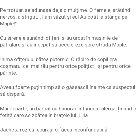
Pe trotuar, se adunase deja o mulțime. O femeie, arătând
nervos, a strigat: „I-am văzut și eu! Au cotit la stânga pe
Maple!”
Cu sirenele sunând, ofițerii s-au urcat în mașinile de
patrulare și au început să accelereze spre strada Maple.
Inima ofițerului bătea puternic. O răpire de copil era
coșmarul cel mai rău pentru orice polițist—și pentru orice
părinte.
Aveau foarte puțin timp să o găsească înainte ca suspectul
să dispară.
Mai departe, un bărbat cu hanorac întunecat alerga, ținând o
fetiță care se zbătea în brațele lui. Lilia.
Jacheta roz cu iepurași o făcea inconfundabilă.