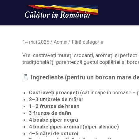
Skip
to
content
Un
Calatorinromania
simplu
sit
WordPress
14 mai 2025
Admin
Fără categorie
Vrei castraveți murați crocanți, aromați și perfect 
tradițională îți garantează gustul copilăriei și borc
Ingrediente (pentru un borcan mare de 
Castraveți proaspeți
(cât încape în borcane – pr
2–3 umbrele de mărar
1–2 frunze de hrean
3 frunze de dafin
4 boabe piper negru
4 boabe piper aromat (piper allspice)
4–5 căței de usturoi