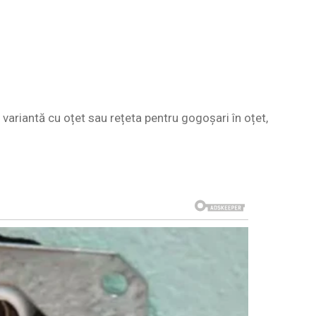
 variantă cu oțet sau rețeta pentru gogoșari în oțet,