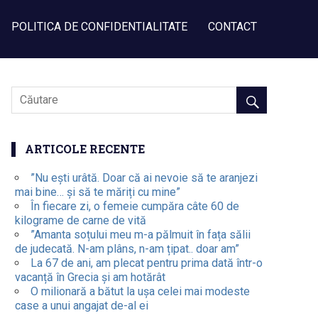
POLITICA DE CONFIDENTIALITATE
CONTACT
ARTICOLE RECENTE
”Nu ești urâtă. Doar că ai nevoie să te aranjezi
mai bine… și să te măriți cu mine”
În fiecare zi, o femeie cumpăra câte 60 de
kilograme de carne de vită
”Amanta soțului meu m-a pălmuit în fața sălii
de judecată. N-am plâns, n-am țipat.. doar am”
La 67 de ani, am plecat pentru prima dată într-o
vacanță în Grecia și am hotărât
O milionară a bătut la ușa celei mai modeste
case a unui angajat de-al ei