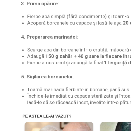
3.
Prima opărire:
Fierbe apă simplă (fără condimente) și toarn-o 
Acoperă borcanele cu capace și lasă-le așa
20 
4.
Prepararea marinadei:
Scurge apa din borcane într-o cratiță, măsoară can
Adaugă
150 g zahăr + 40 g sare la fiecare lit
Fierbe amestecul și adaugă la final
1 linguriță d
5.
Sigilarea borcanelor:
Toarnă marinada fierbinte în borcane, până sus.
Închide-le imediat cu capace sterilizate și înto
lasă-le să se răcească încet, învelite într-o pătu