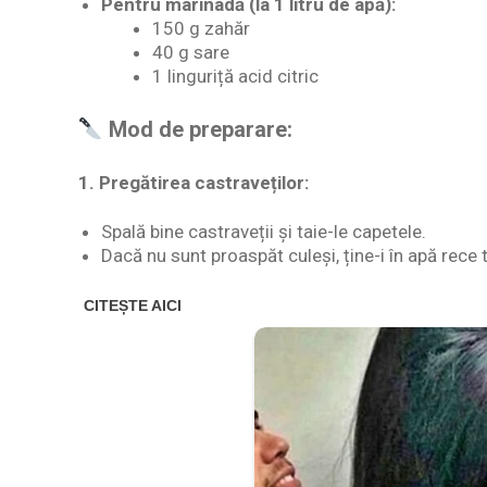
Pentru marinadă (la 1 litru de apă):
150 g zahăr
40 g sare
1 linguriță acid citric
Mod de preparare:
1.
Pregătirea castraveților:
Spală bine castraveții și taie-le capetele.
Dacă nu sunt proaspăt culeși, ține-i în apă rece