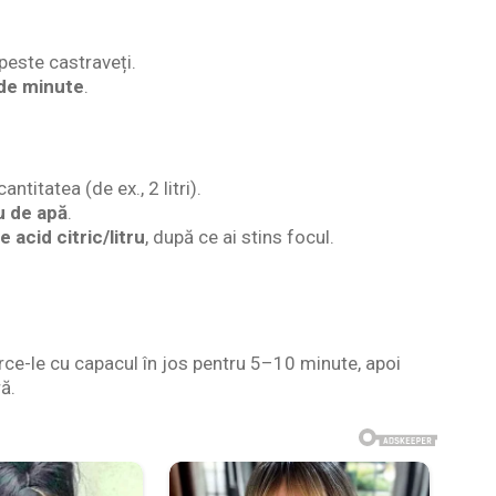
peste castraveți.
de minute
.
titatea (de ex., 2 litri).
ru de apă
.
e acid citric/litru
, după ce ai stins focul.
arce-le cu capacul în jos pentru 5–10 minute, apoi
ră.