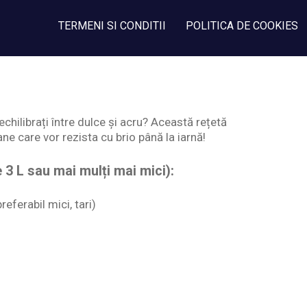
TERMENI SI CONDITII
POLITICA DE COOKIES
echilibrați între dulce și acru? Această rețetă
ane care vor rezista cu brio până la iarnă!
3 L sau mai mulți mai mici):
eferabil mici, tari)