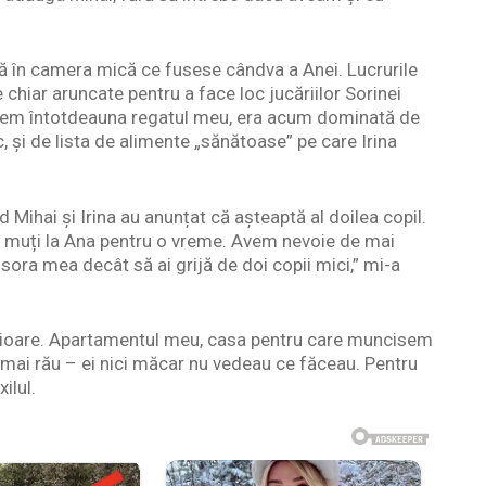
ă în camera mică ce fusese cândva a Anei. Lucrurile
chiar aruncate pentru a face loc jucăriilor Sorinei
rasem întotdeauna regatul meu, era acum dominată de
 și de lista de alimente „sănătoase” pe care Irina
d Mihai și Irina au anunțat că așteaptă al doilea copil.
te muți la Ana pentru o vreme. Avem nevoie de mai
u sora mea decât să ai grijă de doi copii mici,” mi-a
ioare. Apartamentul meu, casa pentru care muncisem
 mai rău – ei nici măcar nu vedeau ce făceau. Pentru
ilul.