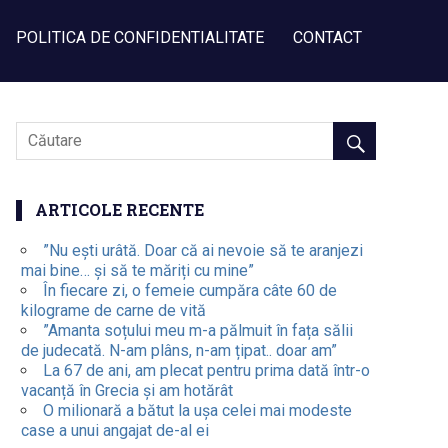
POLITICA DE CONFIDENTIALITATE
CONTACT
ARTICOLE RECENTE
”Nu ești urâtă. Doar că ai nevoie să te aranjezi
mai bine… și să te măriți cu mine”
În fiecare zi, o femeie cumpăra câte 60 de
kilograme de carne de vită
”Amanta soțului meu m-a pălmuit în fața sălii
de judecată. N-am plâns, n-am țipat.. doar am”
La 67 de ani, am plecat pentru prima dată într-o
vacanță în Grecia și am hotărât
O milionară a bătut la ușa celei mai modeste
case a unui angajat de-al ei