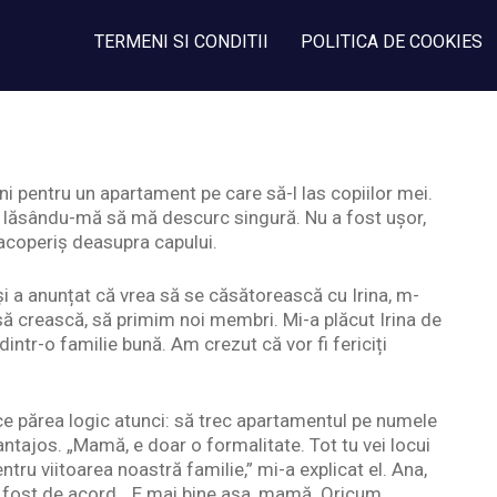
TERMENI SI CONDITII
POLITICA DE COOKIES
 pentru un apartament pe care să-l las copiilor mei.
i, lăsându-mă să mă descurc singură. Nu a fost ușor,
n acoperiș deasupra capului.
 și a anunțat că vrea să se căsătorească cu Irina, m-
ă crească, să primim noi membri. Mi-a plăcut Irina de
dintr-o familie bună. Am crezut că vor fi fericiți
ce părea logic atunci: să trec apartamentul pe numele
antajos. „Mamă, e doar o formalitate. Tot tu vei locui
tru viitoarea noastră familie,” mi-a explicat el. Ana,
, a fost de acord. „E mai bine așa, mamă. Oricum,