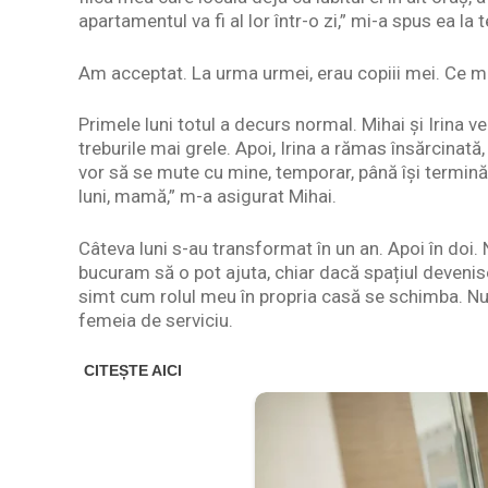
apartamentul va fi al lor într-o zi,” mi-a spus ea la 
Am acceptat. La urma urmei, erau copiii mei. Ce ma
Primele luni totul a decurs normal. Mihai și Irina v
treburile mai grele. Apoi, Irina a rămas însărcinată
vor să se mute cu mine, temporar, până își termină
luni, mamă,” m-a asigurat Mihai.
Câteva luni s-au transformat în un an. Apoi în doi.
bucuram să o pot ajuta, chiar dacă spațiul devenise
simt cum rolul meu în propria casă se schimba. Nu
femeia de serviciu.