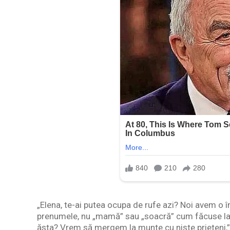
„Elena, te-ai putea ocupa de rufe azi? Noi avem o î
prenumele, nu „mamă” sau „soacră” cum făcuse la 
ăsta? Vrem să mergem la munte cu niște prieteni,”