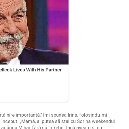
ntâlnire importantă,” îmi spunea Irina, folosindu-mi
început. „Mamă, ai putea să stai cu Sorina weekendul
 adăuga Mihai, fără să întrebe dacă aveam și eu