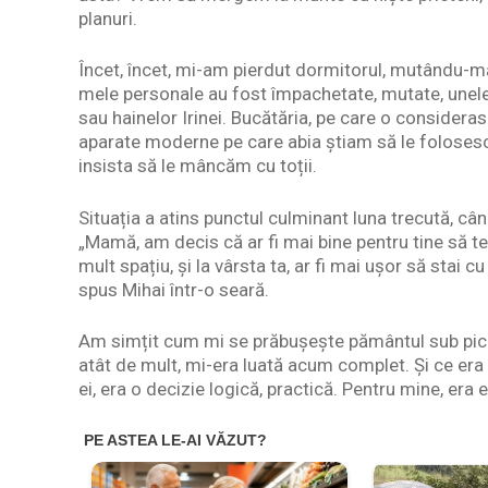
planuri.
Încet, încet, mi-am pierdut dormitorul, mutându-m
mele personale au fost împachetate, mutate, unele 
sau hainelor Irinei. Bucătăria, pe care o conside
aparate moderne pe care abia știam să le folosesc,
insista să le mâncăm cu toții.
Situația a atins punctul culminant luna trecută, cân
„Mamă, am decis că ar fi mai bine pentru tine să 
mult spațiu, și la vârsta ta, ar fi mai ușor să stai c
spus Mihai într-o seară.
Am simțit cum mi se prăbușește pământul sub pic
atât de mult, mi-era luată acum complet. Și ce era
ei, era o decizie logică, practică. Pentru mine, era ex