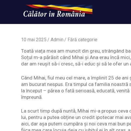
Skip
to
content
Un
Calatorinromania
simplu
sit
WordPress
10 mai 2025
Admin
Fără categorie
Toată viața mea am muncit din greu, strângând bani
Soțul m-a părăsit când Mihai și Ana erau încă mic
dar am reușit să-i cresc, să-i educ și să le ofer u
Când Mihai, fiul meu cel mare, a împlinit 25 de ani
am bucurat nespus. Era timpul ca familia noastră s
la început – părea o fată serioasă, educată, venită 
împreună.
La scurt timp după nuntă, Mihai mi-a propus ceva 
lui, pentru a putea obține un credit ipotecar mai av
aici, dar așa putem cumpăra și noi ceva mai bun pen
fiica mea care locuia deja cu iubitul ei în alt oraș