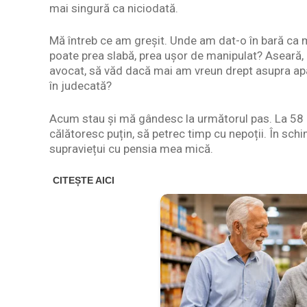
mai singură ca niciodată.
Mă întreb ce am greșit. Unde am dat-o în bară ca 
poate prea slabă, prea ușor de manipulat? Aseară,
avocat, să văd dacă mai am vreun drept asupra apa
în judecată?
Acum stau și mă gândesc la următorul pas. La 58 de
călătoresc puțin, să petrec timp cu nepoții. În sch
supraviețui cu pensia mea mică.