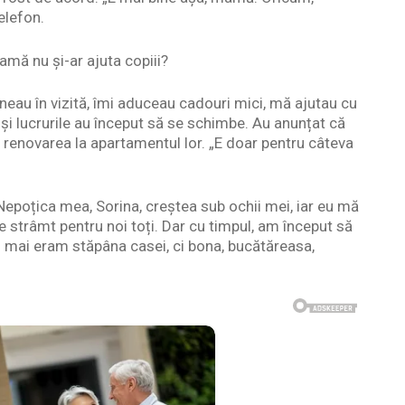
telefon.
mă nu și-ar ajuta copiii?
eneau în vizită, îmi aduceau cadouri mici, mă ajutau cu
, și lucrurile au început să se schimbe. Au anunțat că
 renovarea la apartamentul lor. „E doar pentru câteva
 Nepoțica mea, Sorina, creștea sub ochii mei, iar eu mă
 strâmt pentru noi toți. Dar cu timpul, am început să
 mai eram stăpâna casei, ci bona, bucătăreasa,