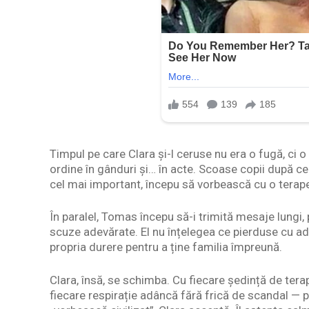
Timpul pe care Clara și-l ceruse nu era o fugă, ci o
ordine în gânduri și… în acte. Scoase copii după ce
cel mai important, începu să vorbească cu o terap
În paralel, Tomas începu să-i trimită mesaje lungi, p
scuze adevărate. El nu înțelegea ce pierduse cu ade
propria durere pentru a ține familia împreună.
Clara, însă, se schimba. Cu fiecare ședință de terap
fiecare respirație adâncă fără frică de scandal — p