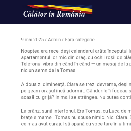
Skip
to
content
Un
Calatorinromania
simplu
sit
WordPress
9 mai 2025
Admin
Fără categorie
Noaptea era rece, deși calendarul arăta începutul l
apartamentul lor mic din oraș, cu ochii roșii de plân
Telefonul vibra din când în când — un mesaj de la p
niciun semn de la Tomas.
A doua zi dimineață, Clara se trezi devreme, deși 
pe geam orașul încă adormit. Gândurile îi fugeau 
acasă cu grijă? Inima i se strângea. Nu putea cont
La prânz, sună interfonul. Era Tomas, cu Luca de mâ
brațele mamei. Tomas nu spuse nimic. Nici Clara. Do
ce n-au avut curajul să spună cu voce tare în ultimii