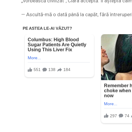
„vorbească civilizat”, Clara acceptă. Îl aștepta calm
— Ascultă-mă o dată până la capăt, fără întreruperi,