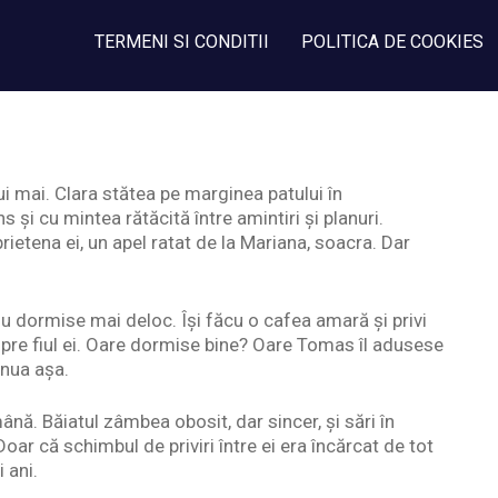
TERMENI SI CONDITII
POLITICA DE COOKIES
ui mai. Clara stătea pe marginea patului în
s și cu mintea rătăcită între amintiri și planuri.
rietena ei, un apel ratat de la Mariana, soacra. Dar
nu dormise mai deloc. Își făcu o cafea amară și privi
spre fiul ei. Oare dormise bine? Oare Tomas îl adusese
inua așa.
nă. Băiatul zâmbea obosit, dar sincer, și sări în
ar că schimbul de priviri între ei era încărcat de tot
 ani.