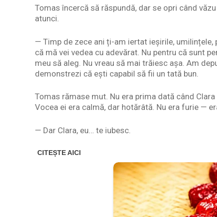
Tomas încercă să răspundă, dar se opri când văzu 
atunci.
— Timp de zece ani ți-am iertat ieșirile, umilințele
că mă vei vedea cu adevărat. Nu pentru că sunt per
meu să aleg. Nu vreau să mai trăiesc așa. Am depu
demonstrezi că ești capabil să fii un tată bun.
Tomas rămase mut. Nu era prima dată când Clara am
Vocea ei era calmă, dar hotărâtă. Nu era furie — er
— Dar Clara, eu… te iubesc.