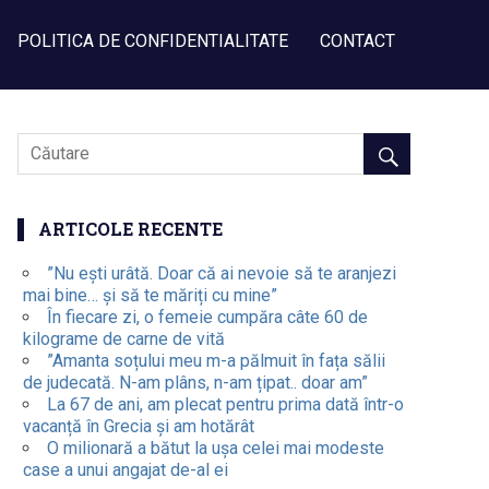
POLITICA DE CONFIDENTIALITATE
CONTACT
ARTICOLE RECENTE
”Nu ești urâtă. Doar că ai nevoie să te aranjezi
mai bine… și să te măriți cu mine”
În fiecare zi, o femeie cumpăra câte 60 de
kilograme de carne de vită
”Amanta soțului meu m-a pălmuit în fața sălii
de judecată. N-am plâns, n-am țipat.. doar am”
La 67 de ani, am plecat pentru prima dată într-o
vacanță în Grecia și am hotărât
O milionară a bătut la ușa celei mai modeste
case a unui angajat de-al ei