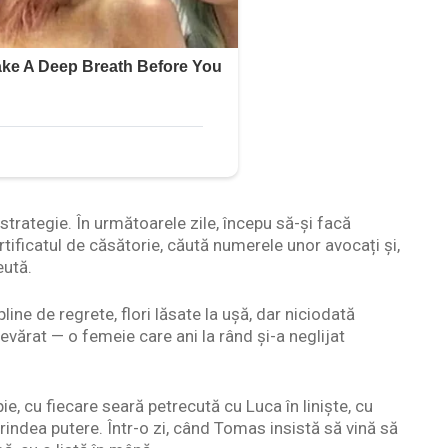
 strategie. În următoarele zile, începu să-și facă
rtificatul de căsătorie, căută numerele unor avocați și,
eută.
line de regrete, flori lăsate la ușă, dar niciodată
vărat — o femeie care ani la rând și-a neglijat
ie, cu fiecare seară petrecută cu Luca în liniște, cu
rindea putere. Într-o zi, când Tomas insistă să vină să