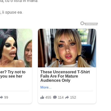
ă, cu o listă în mână.
 îi spuse ea.