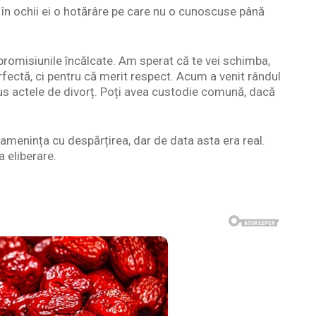
în ochii ei o hotărâre pe care nu o cunoscuse până
, promisiunile încălcate. Am sperat că te vei schimba,
fectă, ci pentru că merit respect. Acum a venit rândul
s actele de divorț. Poți avea custodie comună, dacă
enința cu despărțirea, dar de data asta era real.
a eliberare.