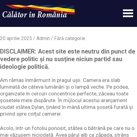
Skip
to
content
Un
Calatorinromania
simplu
sit
20 aprilie 2025
Admin
Fără categorie
WordPress
DISCLAIMER: Acest site este neutru din punct de
vedere politic și nu susține niciun partid sau
ideologie politică.
Am rămas înmărmurit în pragul ușii. Camera era slab
luminată de câteva lumânări și o lampă veche. Pe podea,
organizate în cercuri concentrice perfecte, zăceau toate
șosetele mele dispărute. În mijlocul acestui aranjament
ciudat stătea Dylan, ținând în mână ultima șosetă furată și
privind spre colțul camerei.
Acolo, într-un fotoliu ponosit, stătea o bătrână pe care nu o
mai văzusem niciodată. Avea părul alb ca zăpada, strâns