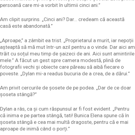
persoană care mi-a vorbit în ultimii cinci ani.”
Am clipit surprins. „Cinci ani? Dar… credeam că această
casă este abandonată.”
„Aproape,” a zâmbit ea trist. „Proprietarul a murit, iar nepoții
așteaptă să mă mut într-un azil pentru a o vinde. Dar aici am
trăit cu soțul meu timp de șaizeci de ani. Aici sunt amintirile
mele.” A făcut un gest spre camera modestă, plină de
fotografii vechi și obiecte care păreau să aibă fiecare o
poveste. „Dylan mi-a readus bucuria de a crea, de a dărui.”
Am privit cercurile de șosete de pe podea. „Dar de ce doar
șoseta stângă?”
Dylan a râs, ca și cum răspunsul ar fi fost evident. „Pentru
că inima e pe partea stângă, tati! Bunica Elena spune că în
șoseta stângă e cea mai multă dragoste, pentru că e mai
aproape de inimă când o porți.”