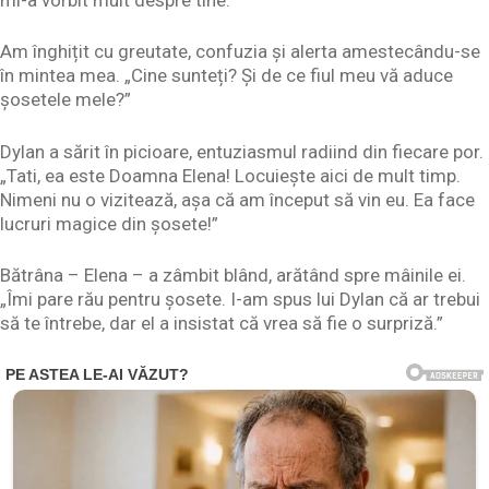
Am înghițit cu greutate, confuzia și alerta amestecându-se
în mintea mea. „Cine sunteți? Și de ce fiul meu vă aduce
șosetele mele?”
Dylan a sărit în picioare, entuziasmul radiind din fiecare por.
„Tati, ea este Doamna Elena! Locuiește aici de mult timp.
Nimeni nu o vizitează, așa că am început să vin eu. Ea face
lucruri magice din șosete!”
Bătrâna – Elena – a zâmbit blând, arătând spre mâinile ei.
„Îmi pare rău pentru șosete. I-am spus lui Dylan că ar trebui
să te întrebe, dar el a insistat că vrea să fie o surpriză.”