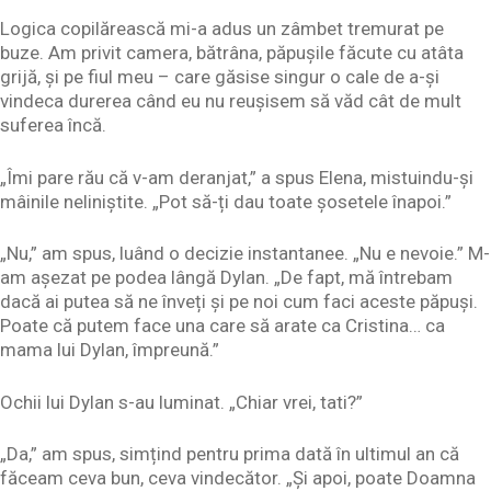
Logica copilărească mi-a adus un zâmbet tremurat pe
buze. Am privit camera, bătrâna, păpușile făcute cu atâta
grijă, și pe fiul meu – care găsise singur o cale de a-și
vindeca durerea când eu nu reușisem să văd cât de mult
suferea încă.
„Îmi pare rău că v-am deranjat,” a spus Elena, mistuindu-și
mâinile neliniștite. „Pot să-ți dau toate șosetele înapoi.”
„Nu,” am spus, luând o decizie instantanee. „Nu e nevoie.” M-
am așezat pe podea lângă Dylan. „De fapt, mă întrebam
dacă ai putea să ne înveți și pe noi cum faci aceste păpuși.
Poate că putem face una care să arate ca Cristina… ca
mama lui Dylan, împreună.”
Ochii lui Dylan s-au luminat. „Chiar vrei, tati?”
„Da,” am spus, simțind pentru prima dată în ultimul an că
făceam ceva bun, ceva vindecător. „Și apoi, poate Doamna