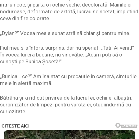
într-un coc, și purta o rochie veche, decolorată. Mâinile ei
noduroase, deformate de artrită, lucrau neîncetat, împletind
ceva din fire colorate.
„Dylan?” Vocea mea a sunat străină chiar și pentru mine.
Fiul meu s-a întors, surprins, dar nu speriat. „Tati! Ai venit!”
În vocea lui era bucurie, nu vinovăție. „Acum poți să o
cunoști pe Bunica Șosetă!”
„Bunica… ce?” Am înaintat cu precauție în cameră, simțurile
mele în alertă maximă.
Bătrâna și-a ridicat privirea de la lucrul ei, ochii ei albaștri,
surprinzător de limpezi pentru vârsta ei, studiindu-mă cu
curiozitate.