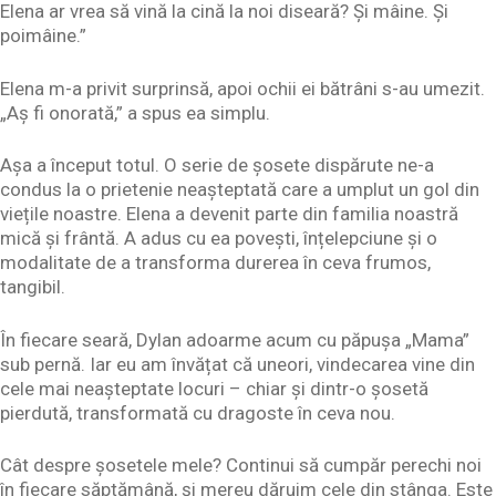
Elena ar vrea să vină la cină la noi diseară? Și mâine. Și
poimâine.”
Elena m-a privit surprinsă, apoi ochii ei bătrâni s-au umezit.
„Aș fi onorată,” a spus ea simplu.
Așa a început totul. O serie de șosete dispărute ne-a
condus la o prietenie neașteptată care a umplut un gol din
viețile noastre. Elena a devenit parte din familia noastră
mică și frântă. A adus cu ea povești, înțelepciune și o
modalitate de a transforma durerea în ceva frumos,
tangibil.
În fiecare seară, Dylan adoarme acum cu păpușa „Mama”
sub pernă. Iar eu am învățat că uneori, vindecarea vine din
cele mai neașteptate locuri – chiar și dintr-o șosetă
pierdută, transformată cu dragoste în ceva nou.
Cât despre șosetele mele? Continui să cumpăr perechi noi
în fiecare săptămână, și mereu dăruim cele din stânga. Este