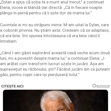
„Dylan a spus că soția ta a murit anul trecut,” a continuat
Elena, vocea ei blândă dar directă. „Că în fiecare noapte
plânge în pernă pentru că îi este dor de mama lui.”
Cuvintele ei mi-au străpuns inima. M-am uitat la Dylan, care
a coborât privirea. Nu știam asta. Credeam că se adaptase,
că era bine. Îmi spunea întotdeauna că era bine când îl
întrebam.
„Când l-am găsit explorând această casă veche acum două
luni, mi-a povestit despre mama lui,” a continuat Elena. „I-
am arătat cum transform lucruri uzate în jucării. Așa am
supraviețuit eu războiului, știi? Făcând jucării din ce puteam
găsi, pentru copiii care își pierduseră totul.”