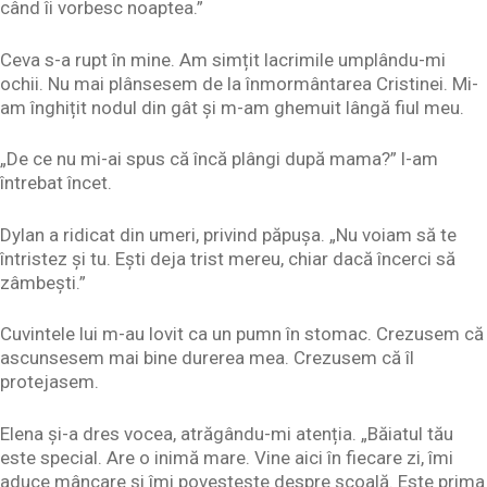
când îi vorbesc noaptea.”
Ceva s-a rupt în mine. Am simțit lacrimile umplându-mi
ochii. Nu mai plânsesem de la înmormântarea Cristinei. Mi-
am înghițit nodul din gât și m-am ghemuit lângă fiul meu.
„De ce nu mi-ai spus că încă plângi după mama?” l-am
întrebat încet.
Dylan a ridicat din umeri, privind păpușa. „Nu voiam să te
întristez și tu. Ești deja trist mereu, chiar dacă încerci să
zâmbești.”
Cuvintele lui m-au lovit ca un pumn în stomac. Crezusem că
ascunsesem mai bine durerea mea. Crezusem că îl
protejasem.
Elena și-a dres vocea, atrăgându-mi atenția. „Băiatul tău
este special. Are o inimă mare. Vine aici în fiecare zi, îmi
aduce mâncare și îmi povestește despre școală. Este prima