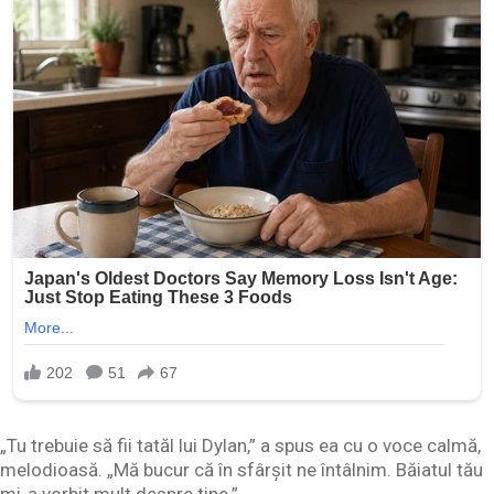
„Tu trebuie să fii tatăl lui Dylan,” a spus ea cu o voce calmă,
melodioasă. „Mă bucur că în sfârșit ne întâlnim. Băiatul tău
mi-a vorbit mult despre tine.”