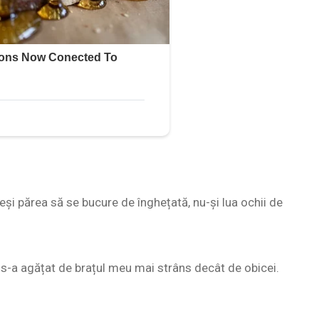
eși părea să se bucure de înghețată, nu-și lua ochii de
r s-a agățat de brațul meu mai strâns decât de obicei.