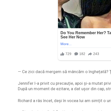
— Ce zici dacă mergem să mâncăm o înghețată? Ț
Jennifer l-a privit cu precauție, apoi și-a mutat pri
După un moment de ezitare, a dat ușor din cap, s
Richard a râs încet, deși în vocea lui am simțit o 