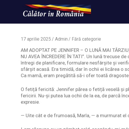
Skip
to
content
Un
Calatorinromania
simplu
sit
WordPress
17 aprilie 2025
Admin
Fără categorie
AM ADOPTAT PE JENNIFER – O LUNĂ MAI TÂRZIU, 
NU AVEA ÎNCREDERE ÎN TATI”. Un lună trecuse de câ
întregi de planificare, formulare nesfârșite și ver
sfârșit acasă. Era timidă, dar în ochii ei licărea 
Ca mamă, eram pregătită să-i ofer toată dragostea
O fetiță fericită: Jennifer părea o fetiță veselă și 
fericirii. Nu-și putea lua ochii de la ea, de parcă 
expresie.
— Uite cât e de frumoasă, Marla, — a murmurat el c