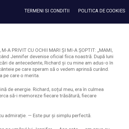
TERMENI SI CONDITII
POLITICA DE COOKIES
M-A PRIVIT CU OCHII MARI ȘI MI-A ȘOPTIT: „MAMI,
nd Jennifer devenise oficial fiica noastră. După luni
ificări de antecedente, Richard și cu mine am adus-o în
o scânteie pe care speram să o vedem aprinsă curând.
 pe care o merita.
plină de energie. Richard, soțul meu, era în culmea
încerca să-i memoreze fiecare trăsătură, fiecare
u admirație. — Este pur și simplu perfectă.