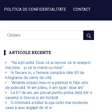
POLITICA DE CONFIDENTIALITATE
CONTACT
ARTICOLE RECENTE
”Nu ești urâtă. Doar că ai nevoie să te aranjezi
mai bine… și să te măriți cu mine”
În fiecare zi, o femeie cumpăra câte 60 de
kilograme de carne de vită
”Amanta soțului meu m-a pălmuit în fața sălii
de judecată. N-am plâns, n-am țipat.. doar am”
La 67 de ani, am plecat pentru prima dată într-o
vacanță în Grecia și am hotărât
O milionară a bătut la ușa celei mai modeste
case a unui angajat de-al ei