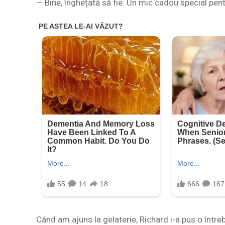
— Bine, înghețată să fie. Un mic cadou special pentr
Când am ajuns la gelaterie, Richard i-a pus o între