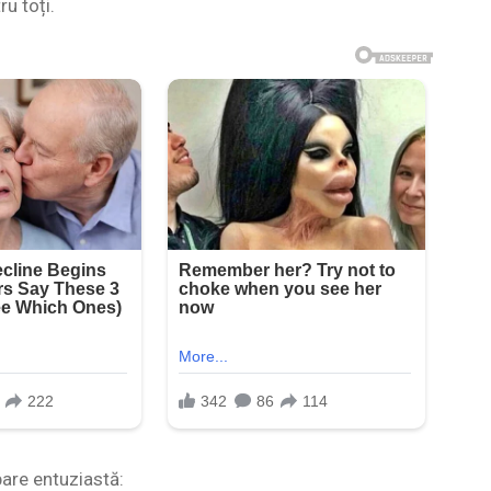
u toți.
bare entuziastă: