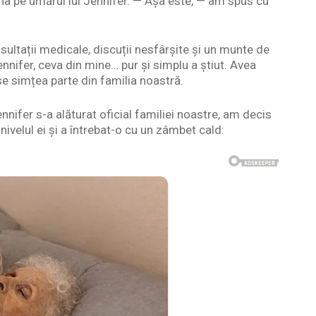
 pe umărul lui Jennifer. — Așa este, — am spus cu
ultații medicale, discuții nesfârșite și un munte de
nifer, ceva din mine… pur și simplu a știut. Avea
se simțea parte din familia noastră.
nnifer s-a alăturat oficial familiei noastre, am decis
ivelul ei și a întrebat-o cu un zâmbet cald: