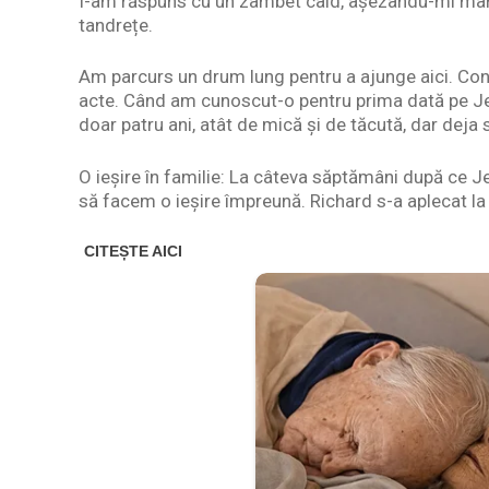
I-am răspuns cu un zâmbet cald, așezându-mi mâna
tandrețe.
Am parcurs un drum lung pentru a ajunge aici. Cons
acte. Când am cunoscut-o pentru prima dată pe Jen
doar patru ani, atât de mică și de tăcută, dar deja 
O ieșire în familie: La câteva săptămâni după ce Je
să facem o ieșire împreună. Richard s-a aplecat la n