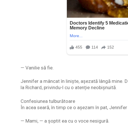
— Vanilie să fie.
Jennifer a mâncat în liniște, așezată lângă mine. D
la Richard, privindu-l cu o atenție neobișnuită.
Confesiunea tulburătoare
În acea seară, în timp ce o așezam în pat, Jennife
— Mami, — a șoptit ea cu o voce nesigură.