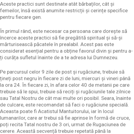
Aceste practici sunt destinate atât bărbaților, cât și
femeilor, însă există anumite restricții și cerințe specifice
pentru fiecare gen.
În primul rând, este necesar ca persoana care dorește să
încerce aceste practici să fie pregătită spiritual și să-și
mărturisească păcatele în prealabil. Acest pas este
considerat esențial pentru a obține favorul divin și pentru a-
ți curăța sufletul înainte de a te adresa lui Dumnezeu.
Pe parcursul celor 9 zile de post și rugăciune, trebuie să
țineți post negru în fiecare zi de luni, miercuri și vineri până
la ora 24. În fiecare zi, în afara celor 40 de metanii pe care
trebuie să le spui, trebuie să reciți și rugăciunile tale zilnice
sau Tatal Nostru de cât mai multe ori posibil. Seara, înainte
de culcare, este recomandat să faci o rugăciune specială.
Aceasta poate fi Acatistul Mantuitorului, iar în locul
lumanarilor, care ar trebui să fie aprinse în formă de cruce,
poți recita Tatal nostru de 3 ori, urmat de Rugaciunea de
cerere. Această secvență trebuie repetată până la