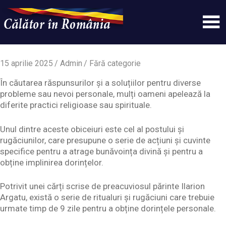
Skip
to
content
Un
Calatorinromania
simplu
sit
15 aprilie 2025
Admin
Fără categorie
WordPress
În căutarea răspunsurilor și a soluțiilor pentru diverse
probleme sau nevoi personale, mulți oameni apelează la
diferite practici religioase sau spirituale.
Unul dintre aceste obiceiuri este cel al postului și
rugăciunilor, care presupune o serie de acțiuni și cuvinte
specifice pentru a atrage bunăvoința divină și pentru a
obține implinirea dorințelor.
Potrivit unei cărți scrise de preacuviosul părinte Ilarion
Argatu, există o serie de ritualuri și rugăciuni care trebuie
urmate timp de 9 zile pentru a obține dorințele personale.