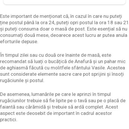
Este important de menționat că, în cazul în care nu puteți
ține postul până la ora 24, puteți opri postul la ora 18 sau 21
și puteți consuma doar o masă de post. Este esențial să nu
consumați două mese, deoarece acest lucru ar putea anula
eforturile depuse.
În timpul zilei sau cu două ore înainte de masă, este
recomandat să luați o bucățică de Anafură și un pahar mic
de aghiasmă făcută cu molitfele sfântului Vasile. Acestea
sunt considerate elemente sacre care pot sprijini și însoți
rugăciunile și postul.
De asemenea, lumanările pe care le aprinzi în timpul
rugăciunilor trebuie să fie lipite pe o tavă sau pe o placă de
faiantă sau cărămidă și trebuie să ardă complet. Acest
aspect este deosebit de important în cadrul acestor
practici.