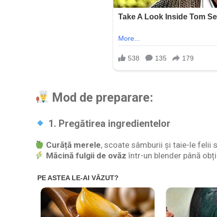
Mod de preparare:
1. Pregătirea ingredientelor
Curăță merele
, scoate sâmburii și taie-le felii s
Măcină fulgii de ovăz
într-un blender până obții