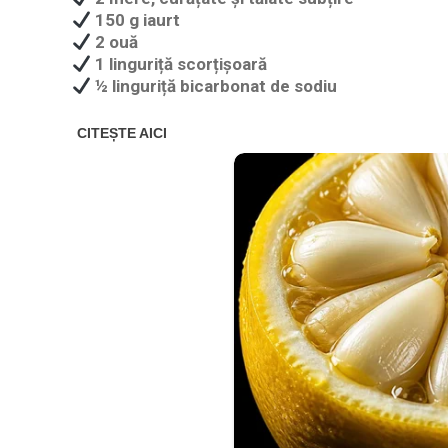
150 g iaurt
2 ouă
1 linguriță scorțișoară
½ linguriță bicarbonat de sodiu