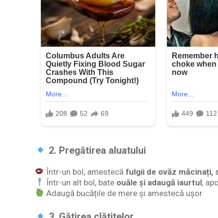
2. Pregătirea aluatului
Într-un bol, amestecă
fulgii de ovăz măcinați,
Într-un alt bol, bate
ouăle și adaugă iaurtul
, ap
Adaugă bucățile de mere și amestecă ușor.
3. Gătirea clătitelor