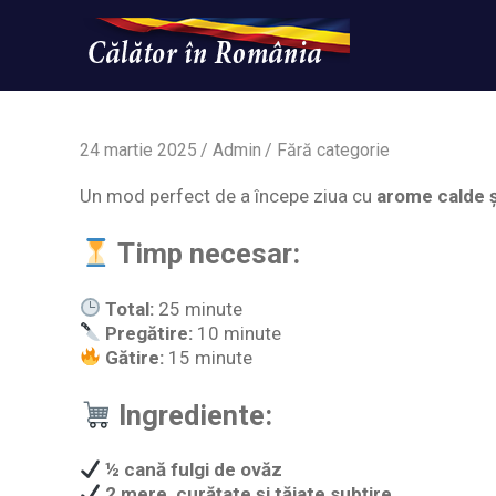
Skip
to
content
Un
Calatorinromania
simplu
sit
WordPress
24 martie 2025
Admin
Fără categorie
Un mod perfect de a începe ziua cu
arome calde 
Timp necesar:
Total:
25 minute
Pregătire:
10 minute
Gătire:
15 minute
Ingrediente:
½ cană fulgi de ovăz
2 mere, curățate și tăiate subțire