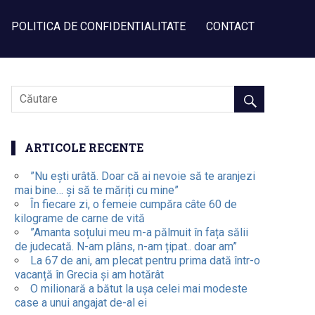
POLITICA DE CONFIDENTIALITATE
CONTACT
ARTICOLE RECENTE
”Nu ești urâtă. Doar că ai nevoie să te aranjezi
mai bine… și să te măriți cu mine”
În fiecare zi, o femeie cumpăra câte 60 de
kilograme de carne de vită
”Amanta soțului meu m-a pălmuit în fața sălii
de judecată. N-am plâns, n-am țipat.. doar am”
La 67 de ani, am plecat pentru prima dată într-o
vacanță în Grecia și am hotărât
O milionară a bătut la ușa celei mai modeste
case a unui angajat de-al ei