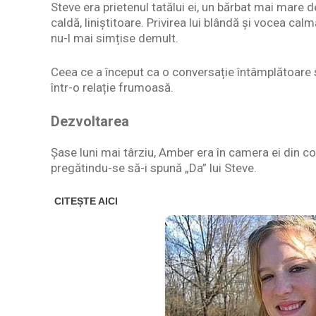
Steve era prietenul tatălui ei, un bărbat mai mare 
caldă, liniștitoare. Privirea lui blândă și vocea cal
nu-l mai simțise demult.
Ceea ce a început ca o conversație întâmplătoare s
într-o relație frumoasă.
Dezvoltarea
Șase luni mai târziu, Amber era în camera ei din co
pregătindu-se să-i spună „Da” lui Steve.