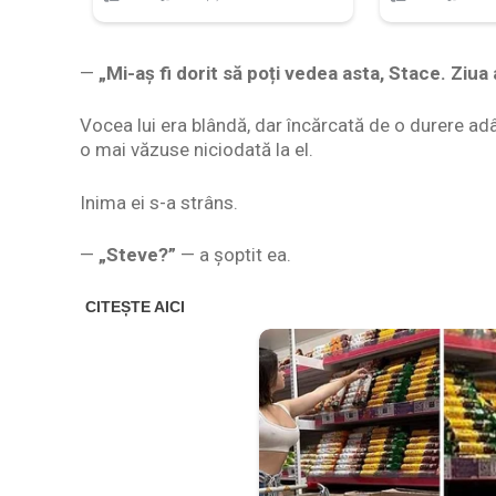
—
„Mi-aș fi dorit să poți vedea asta, Stace. Ziua 
Vocea lui era blândă, dar încărcată de o durere ad
o mai văzuse niciodată la el.
Inima ei s-a strâns.
—
„Steve?”
— a șoptit ea.