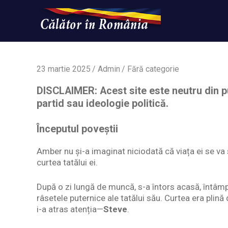
Skip
to
content
Un
Calatorinromania
simplu
sit
WordPress
23 martie 2025
Admin
Fără categorie
DISCLAIMER: Acest site este neutru din pu
partid sau ideologie politică.
Începutul poveștii
Amber nu și-a imaginat niciodată că viața ei se va
curtea tatălui ei.
După o zi lungă de muncă, s-a întors acasă, întâmpi
râsetele puternice ale tatălui său. Curtea era plină d
i-a atras atenția—
Steve
.