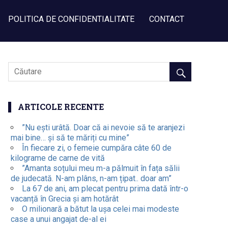
POLITICA DE CONFIDENTIALITATE
CONTACT
ARTICOLE RECENTE
”Nu ești urâtă. Doar că ai nevoie să te aranjezi
mai bine… și să te măriți cu mine”
În fiecare zi, o femeie cumpăra câte 60 de
kilograme de carne de vită
”Amanta soțului meu m-a pălmuit în fața sălii
de judecată. N-am plâns, n-am țipat.. doar am”
La 67 de ani, am plecat pentru prima dată într-o
vacanță în Grecia și am hotărât
O milionară a bătut la ușa celei mai modeste
case a unui angajat de-al ei