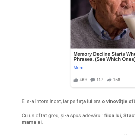
El s-a întors încet, iar pe fața lui era
o vinovăție sf
Cu un oftat greu, și-a spus adevărul:
fiica lui, St
mama ei.