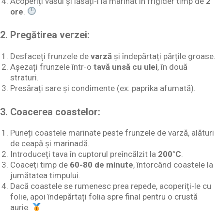
Acoperiți vasul și lăsați-l la marinat în frigider timp de
2
ore
.
2. Pregătirea verzei:
Desfaceți frunzele de
varză
și îndepărtați părțile groase.
Așezați frunzele într-o
tavă unsă cu ulei
, în două
straturi.
Presărați sare și condimente (ex: paprika afumată).
3. Coacerea coastelor:
Puneți coastele marinate peste frunzele de varză, alături
de ceapă și marinadă.
Introduceți tava în cuptorul preîncălzit la
200°C
.
Coaceți timp de
60-80 de minute
, întorcând coastele la
jumătatea timpului.
Dacă coastele se rumenesc prea repede, acoperiți-le cu
folie, apoi îndepărtați folia spre final pentru o crustă
aurie.