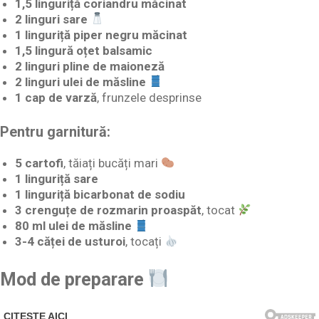
1,5 linguriță coriandru măcinat
2 linguri sare
1 linguriță piper negru măcinat
1,5 lingură oțet balsamic
2 linguri pline de maioneză
2 linguri ulei de măsline
1 cap de varză
, frunzele desprinse
Pentru garnitură:
5 cartofi
, tăiați bucăți mari
1 linguriță sare
1 linguriță bicarbonat de sodiu
3 crenguțe de rozmarin proaspăt
, tocat
80 ml ulei de măsline
3-4 căței de usturoi
, tocați
Mod de preparare