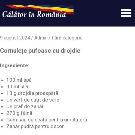
Skip
to
content
Un
Calatorinromania
simplu
sit
9 august 2024
Admin
Fără categorie
WordPress
Cornulețe pufoase cu drojdie
Ingrediente:
100 ml apă
90 ml ulei
13 g drojdie proaspătă
Un vârf de cuțit de sare
Un praf de zahăr
270 g făină
Gem sau dulceață pentru umplutură
Zahăr pudră pentru decor