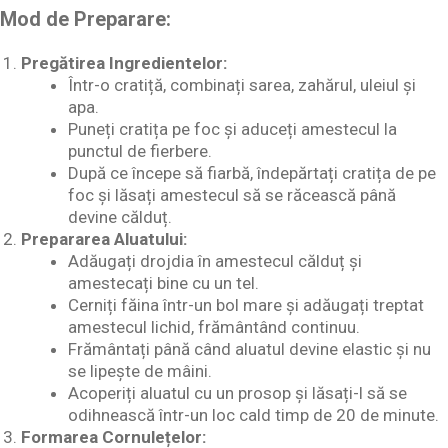
Mod de Preparare:
Pregătirea Ingredientelor:
Într-o cratiță, combinați sarea, zahărul, uleiul și
apa.
Puneți cratița pe foc și aduceți amestecul la
punctul de fierbere.
După ce începe să fiarbă, îndepărtați cratița de pe
foc și lăsați amestecul să se răcească până
devine călduț.
Prepararea Aluatului:
Adăugați drojdia în amestecul călduț și
amestecați bine cu un tel.
Cerniți făina într-un bol mare și adăugați treptat
amestecul lichid, frământând continuu.
Frământați până când aluatul devine elastic și nu
se lipește de mâini.
Acoperiți aluatul cu un prosop și lăsați-l să se
odihnească într-un loc cald timp de 20 de minute.
Formarea Cornulețelor: