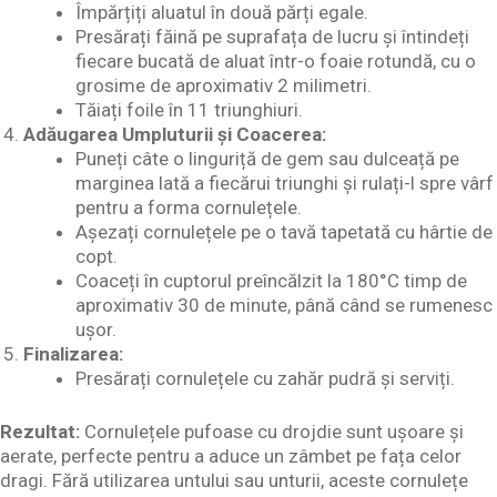
Împărțiți aluatul în două părți egale.
Presărați făină pe suprafața de lucru și întindeți
fiecare bucată de aluat într-o foaie rotundă, cu o
grosime de aproximativ 2 milimetri.
Tăiați foile în 11 triunghiuri.
Adăugarea Umpluturii și Coacerea:
Puneți câte o linguriță de gem sau dulceață pe
marginea lată a fiecărui triunghi și rulați-l spre vârf
pentru a forma cornulețele.
Așezați cornulețele pe o tavă tapetată cu hârtie de
copt.
Coaceți în cuptorul preîncălzit la 180°C timp de
aproximativ 30 de minute, până când se rumenesc
ușor.
Finalizarea:
Presărați cornulețele cu zahăr pudră și serviți.
Rezultat:
Cornulețele pufoase cu drojdie sunt ușoare și
aerate, perfecte pentru a aduce un zâmbet pe fața celor
dragi. Fără utilizarea untului sau unturii, aceste cornulețe