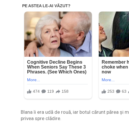
Blana îi era udă de rouă, iar botul cărunt părea și 
privea spre clădire.