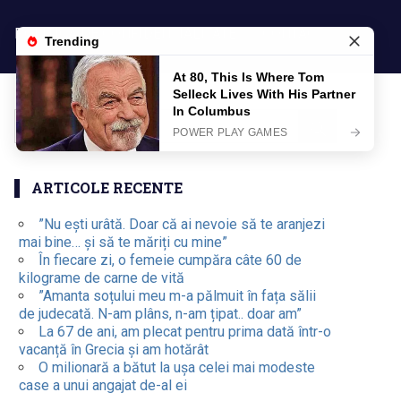
POLITICA DE CONFIDENTIALITATE
CONTACT
ARTICOLE RECENTE
”Nu ești urâtă. Doar că ai nevoie să te aranjezi
mai bine… și să te măriți cu mine”
În fiecare zi, o femeie cumpăra câte 60 de
kilograme de carne de vită
”Amanta soțului meu m-a pălmuit în fața sălii
de judecată. N-am plâns, n-am țipat.. doar am”
La 67 de ani, am plecat pentru prima dată într-o
vacanță în Grecia și am hotărât
O milionară a bătut la ușa celei mai modeste
case a unui angajat de-al ei