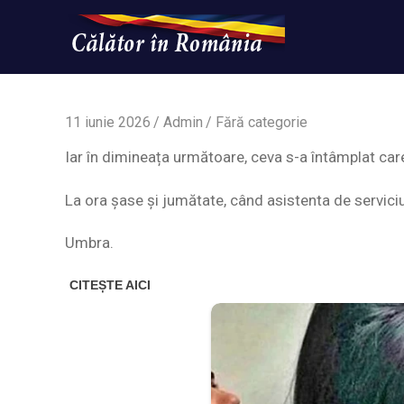
Skip
to
content
Un
Calatorinromania
simplu
sit
WordPress
11 iunie 2026
Admin
Fără categorie
Iar în dimineața următoare, ceva s-a întâmplat care 
La ora șase și jumătate, când asistenta de serviciu a
Umbra.