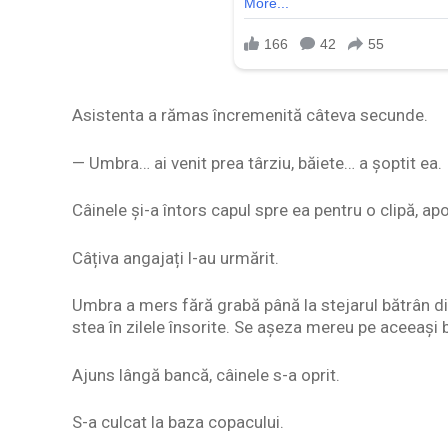
Asistenta a rămas încremenită câteva secunde.
— Umbra… ai venit prea târziu, băiete… a șoptit ea.
Câinele și-a întors capul spre ea pentru o clipă, apo
Câțiva angajați l-au urmărit.
Umbra a mers fără grabă până la stejarul bătrân di
stea în zilele însorite. Se așeza mereu pe aceeași b
Ajuns lângă bancă, câinele s-a oprit.
S-a culcat la baza copacului.