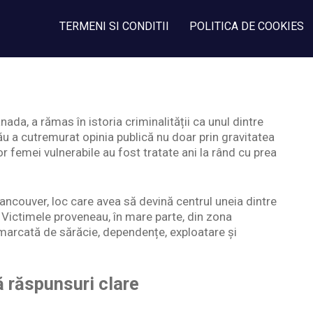
TERMENI SI CONDITII
POLITICA DE COOKIES
nada, a rămas în istoria criminalității ca unul dintre
 său a cutremurat opinia publică nu doar prin gravitatea
ltor femei vulnerabile au fost tratate ani la rând cu prea
ancouver, loc care avea să devină centrul uneia dintre
 Victimele proveneau, în mare parte, din zona
arcată de sărăcie, dependențe, exploatare și
ă răspunsuri clare