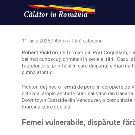
Skip
to
content
Un
Calatorinromania
simplu
sit
WordPress
11 iunie 2026
Admin
Fără categorie
Robert Pickton
, un fermier din Port Coquitlam, Ca
cei mai cunoscuți criminali în serie ai țării. Cazul
faptelor, ci și prin felul în care disparițiile mai mu
puțină atenție.
Pickton deținea o fermă de porci în apropiere de V
cele mai ample anchete criminalistice din Canada.
Downtown Eastside din Vancouver, o comunitate m
marginalizare socială.
Femei vulnerabile, dispărute făr