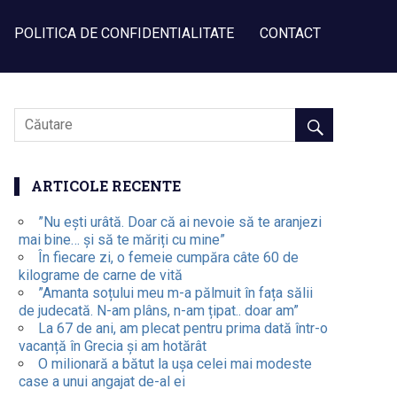
POLITICA DE CONFIDENTIALITATE
CONTACT
ARTICOLE RECENTE
”Nu ești urâtă. Doar că ai nevoie să te aranjezi
mai bine… și să te măriți cu mine”
În fiecare zi, o femeie cumpăra câte 60 de
kilograme de carne de vită
”Amanta soțului meu m-a pălmuit în fața sălii
de judecată. N-am plâns, n-am țipat.. doar am”
La 67 de ani, am plecat pentru prima dată într-o
vacanță în Grecia și am hotărât
O milionară a bătut la ușa celei mai modeste
case a unui angajat de-al ei