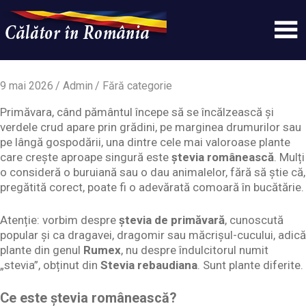
Skip
to
content
Un
Calatorinromania
simplu
sit
9 mai 2026
Admin
Fără categorie
WordPress
Primăvara, când pământul începe să se încălzească și
verdele crud apare prin grădini, pe marginea drumurilor sau
pe lângă gospodării, una dintre cele mai valoroase plante
care crește aproape singură este
ștevia românească
. Mulți
o consideră o buruiană sau o dau animalelor, fără să știe că,
pregătită corect, poate fi o adevărată comoară în bucătărie.
Atenție: vorbim despre
ștevia de primăvară
, cunoscută
popular și ca dragavei, dragomir sau măcrișul-cucului, adică
plante din genul
Rumex
, nu despre îndulcitorul numit
„stevia”, obținut din
Stevia rebaudiana
. Sunt plante diferite.
Ce este ștevia românească?