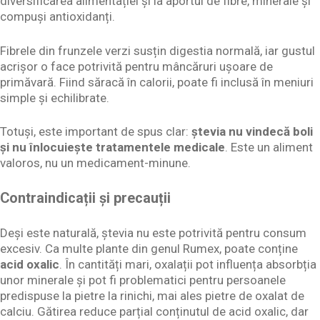
diversificarea alimentației și la aportul de fibre, minerale și
compuși antioxidanți.
Fibrele din frunzele verzi susțin digestia normală, iar gustul
acrișor o face potrivită pentru mâncăruri ușoare de
primăvară. Fiind săracă în calorii, poate fi inclusă în meniuri
simple și echilibrate.
Totuși, este important de spus clar:
ștevia nu vindecă boli
și nu înlocuiește tratamentele medicale
. Este un aliment
valoros, nu un medicament-minune.
Contraindicații și precauții
Deși este naturală, ștevia nu este potrivită pentru consum
excesiv. Ca multe plante din genul Rumex, poate conține
acid oxalic
. În cantități mari, oxalații pot influența absorbția
unor minerale și pot fi problematici pentru persoanele
predispuse la pietre la rinichi, mai ales pietre de oxalat de
calciu. Gătirea reduce parțial conținutul de acid oxalic, dar