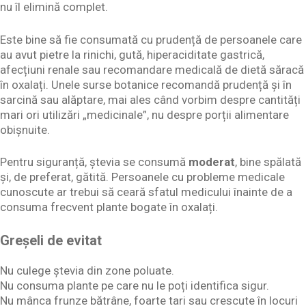
nu îl elimină complet.
Este bine să fie consumată cu prudență de persoanele care
au avut pietre la rinichi, gută, hiperaciditate gastrică,
afecțiuni renale sau recomandare medicală de dietă săracă
în oxalați. Unele surse botanice recomandă prudență și în
sarcină sau alăptare, mai ales când vorbim despre cantități
mari ori utilizări „medicinale”, nu despre porții alimentare
obișnuite.
Pentru siguranță, ștevia se consumă
moderat
, bine spălată
și, de preferat, gătită. Persoanele cu probleme medicale
cunoscute ar trebui să ceară sfatul medicului înainte de a
consuma frecvent plante bogate în oxalați.
Greșeli de evitat
Nu culege ștevia din zone poluate.
Nu consuma plante pe care nu le poți identifica sigur.
Nu mânca frunze bătrâne, foarte tari sau crescute în locuri