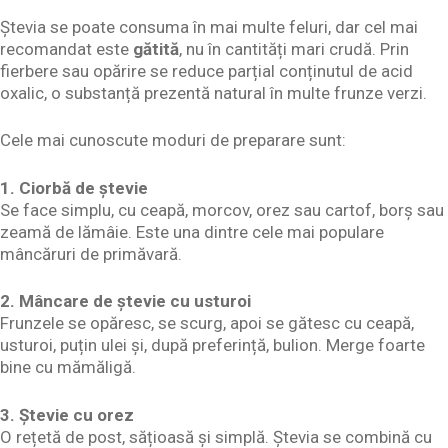
Ștevia se poate consuma în mai multe feluri, dar cel mai
recomandat este
gătită
, nu în cantități mari crudă. Prin
fierbere sau opărire se reduce parțial conținutul de acid
oxalic, o substanță prezentă natural în multe frunze verzi.
Cele mai cunoscute moduri de preparare sunt:
1. Ciorbă de ștevie
Se face simplu, cu ceapă, morcov, orez sau cartof, borș sau
zeamă de lămâie. Este una dintre cele mai populare
mâncăruri de primăvară.
2. Mâncare de ștevie cu usturoi
Frunzele se opăresc, se scurg, apoi se gătesc cu ceapă,
usturoi, puțin ulei și, după preferință, bulion. Merge foarte
bine cu mămăligă.
3. Ștevie cu orez
O rețetă de post, sățioasă și simplă. Ștevia se combină cu