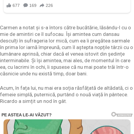
Carmen a notat și s-a întors către bucătărie, lăsându-l cu o
mie de amintiri ce îl sufocau. Își amintea cum dansau
desculți în sufrageria lor mică, cum ea îi pregătea sarmale
în prima lor iarnă împreună, cum îl aștepta nopțile târzii cu o
lumânare aprinsă, chiar dacă el venea istovit din ședințe
interminabile. Și își amintea, mai ales, de momentul în care
ea, cu lacrimi în ochi, îi spusese că nu mai poate trăi într-o
căsnicie unde nu există timp, doar bani.
Acum, în fața lui, nu mai era soția răsfățată de altădată, ci o
femeie simplă, puternică, purtând o nouă viață în pântece.
Ricardo a simțit un nod în gât.