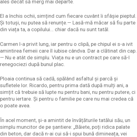
ales decât să merg mai departe.
El a închis ochii, simțind cum fiecare cuvânt îi sfâșie pieptul.
Și totuși, nu putea să renunțe.— Lasă-mă măcar să fiu parte
din viața ta, a copilului… chiar dacă nu sunt tatăl.
Carmen l-a privit lung, iar pentru o clipă, pe chipul ei s-a ivit
amintirea femeii care îl iubise cândva. Dar a clătinat din cap.
— Nu e atât de simplu. Viața nu e un contract pe care să-l
renegociezi după bunul plac.
Ploaia continua să cadă, spălând asfaltul și parcă și
sufletele lor. Ricardo, pentru prima dată după mulți ani, a
simțit că trebuie să lupte nu pentru bani, nu pentru putere, ci
pentru iertare. Și pentru o familie pe care nu mai credea că
o poate avea.
În acel moment, și-a amintit de învățăturile tatălui său, un
simplu muncitor de pe șantiere: „Băiete, poți ridica palate
din beton, dar dacă n-ai cui să-i spui bună dimineața, vei