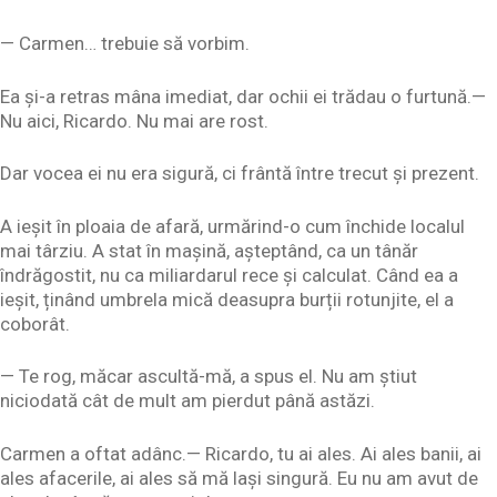
— Carmen… trebuie să vorbim.
Ea și-a retras mâna imediat, dar ochii ei trădau o furtună.—
Nu aici, Ricardo. Nu mai are rost.
Dar vocea ei nu era sigură, ci frântă între trecut și prezent.
A ieșit în ploaia de afară, urmărind-o cum închide localul
mai târziu. A stat în mașină, așteptând, ca un tânăr
îndrăgostit, nu ca miliardarul rece și calculat. Când ea a
ieșit, ținând umbrela mică deasupra burții rotunjite, el a
coborât.
— Te rog, măcar ascultă-mă, a spus el. Nu am știut
niciodată cât de mult am pierdut până astăzi.
Carmen a oftat adânc.— Ricardo, tu ai ales. Ai ales banii, ai
ales afacerile, ai ales să mă lași singură. Eu nu am avut de