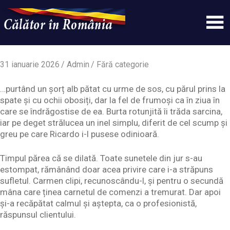
Skip
to
content
Un
Calatorinromania
simplu
sit
31 ianuarie 2026
Admin
Fără categorie
WordPress
…purtând un șorț alb pătat cu urme de sos, cu părul prins la
spate și cu ochii obosiți, dar la fel de frumoși ca în ziua în
care se îndrăgostise de ea. Burta rotunjită îi trăda sarcina,
iar pe deget strălucea un inel simplu, diferit de cel scump și
greu pe care Ricardo i-l pusese odinioară.
Timpul părea că se dilată. Toate sunetele din jur s-au
estompat, rămânând doar acea privire care i-a străpuns
sufletul. Carmen clipi, recunoscându-l, și pentru o secundă
mâna care ținea carnetul de comenzi a tremurat. Dar apoi
și-a recăpătat calmul și aștepta, ca o profesionistă,
răspunsul clientului.