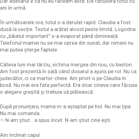
Dar adevărul e că nu eu făceam asta. Ele făcuseră totul cu
ani în urmă.
În următoarele ore, totul s-a derulat rapid. Claudia a fost
dusă la secție. Testul a arătat alcool peste limită. Logodna
cu „băiatul important” s-a evaporat până dimineață.
Telefonul mamei nu se mai oprea din sunat, dar nimeni nu
mai putea șterge faptele.
Câteva luni mai târziu, victima mergea din nou, cu baston.
Am fost prezentă în sală când dosarul a ajuns pe rol. Nu ca
judecător, ci ca martor-cheie. Am privit-o pe Claudia în
boxă. Nu mai era fata perfectă. Era doar cineva care făcuse
o alegere greșită și trebuia să plătească.
După pronunțare, mama m-a așteptat pe hol. Nu mai țipa.
Nu mai comanda.
— N-am știut… a spus încet. N-am știut cine ești.
Am înclinat capul.