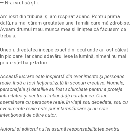
— N-ai vrut să știi.
Am ieșit din tribunal și am respirat adânc. Pentru prima
dată, nu mai căram greutatea unei familii care mă zdrobise.
Aveam drumul meu, munca mea și liniștea că făcusem ce
trebuia.
Uneori, dreptatea începe exact din locul unde ai fost călcat
în picioare. Iar când adevărul iese la lumină, nimeni nu mai
poate să-l bage la loc.
Această lucrare este inspirată din evenimente și persoane
reale, însă a fost ficționalizată în scopuri creative. Numele,
personajele și detaliile au fost schimbate pentru a proteja
intimitatea și pentru a îmbunătăți narațiunea. Orice
asemănare cu persoane reale, în viață sau decedate, sau cu
evenimente reale este pur întâmplătoare și nu este
intenționată de către autor.
Autorul și editorul nu își asumă responsabilitatea pentru