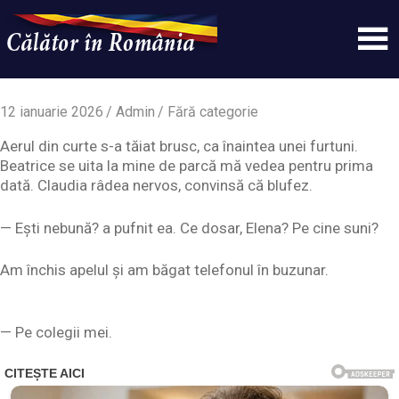
Skip
to
content
Un
Calatorinromania
simplu
sit
12 ianuarie 2026
Admin
Fără categorie
WordPress
Aerul din curte s-a tăiat brusc, ca înaintea unei furtuni.
Beatrice se uita la mine de parcă mă vedea pentru prima
dată. Claudia râdea nervos, convinsă că blufez.
— Ești nebună? a pufnit ea. Ce dosar, Elena? Pe cine suni?
Am închis apelul și am băgat telefonul în buzunar.
— Pe colegii mei.