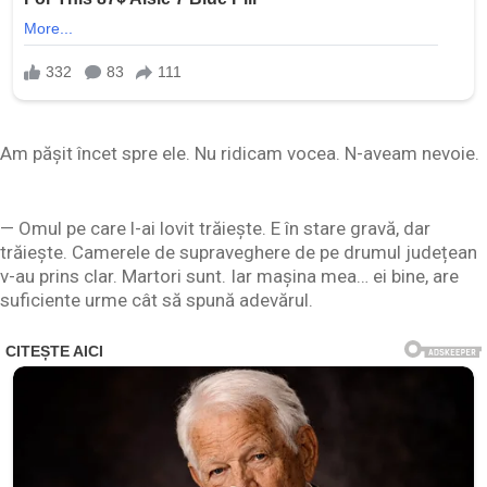
Am pășit încet spre ele. Nu ridicam vocea. N-aveam nevoie.
— Omul pe care l-ai lovit trăiește. E în stare gravă, dar
trăiește. Camerele de supraveghere de pe drumul județean
v-au prins clar. Martori sunt. Iar mașina mea… ei bine, are
suficiente urme cât să spună adevărul.