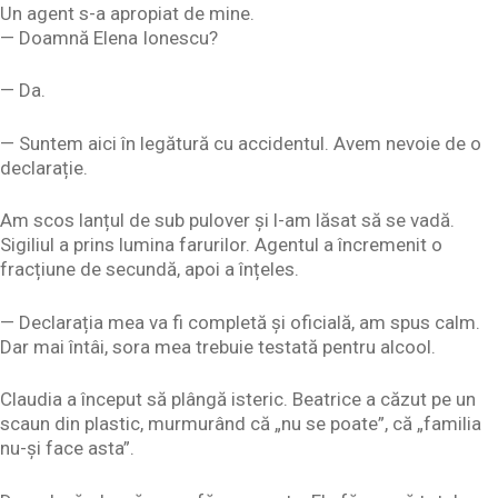
Un agent s-a apropiat de mine.
— Doamnă Elena Ionescu?
— Da.
— Suntem aici în legătură cu accidentul. Avem nevoie de o
declarație.
Am scos lanțul de sub pulover și l-am lăsat să se vadă.
Sigiliul a prins lumina farurilor. Agentul a încremenit o
fracțiune de secundă, apoi a înțeles.
— Declarația mea va fi completă și oficială, am spus calm.
Dar mai întâi, sora mea trebuie testată pentru alcool.
Claudia a început să plângă isteric. Beatrice a căzut pe un
scaun din plastic, murmurând că „nu se poate”, că „familia
nu-și face asta”.