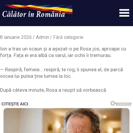
Skip
to
content
Un
Calatorinromania
simplu
sit
8 ianuarie 2026
Admin
Fără categorie
WordPress
Ion a tras un scaun și a așezat-o pe Rosa jos, aproape cu
forța. Fața ei era albă ca varul, iar ochii îi tremurau.
— Respiră, femeie… respiră, te rog, îi spunea el, de parcă
vocea lui putea ține lumea la loc.
După câteva minute, Rosa a reușit să vorbească.