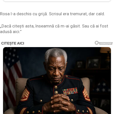
Rosa l-a deschis cu grijă. Scrisul era tremurat, dar cald.
„Dacă citești asta, înseamnă că m-ai găsit. Sau că ai fost
adusă aici.”