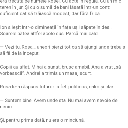
era trecută pe numele Rosei. Cu acte în regulă. Cu un mic
teren în jur. Și cu o sumă de bani lăsată într-un cont:
suficient cât să trăiască modest, dar fără frică.
Ion a ieșit într-o dimineață în fața ușii săpate în deal.
Soarele bătea altfel acolo sus. Parcă mai cald.
— Vezi tu, Rosa… uneori pierzi tot ca să ajungi unde trebuia
să fii de la început.
Copiii au aflat. Mihai a sunat, brusc amabil. Ana a vrut „să
vorbească”. Andrei a trimis un mesaj scurt.
Rosa le-a răspuns tuturor la fel: politicos, calm și clar.
— Suntem bine. Avem unde sta. Nu mai avem nevoie de
nimic.
Și, pentru prima dată, nu era o minciună.