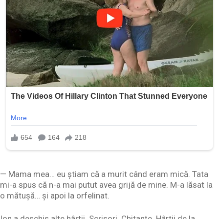
— Mama mea… eu știam că a murit când eram mică. Tata
mi-a spus că n-a mai putut avea grijă de mine. M-a lăsat la
o mătușă… și apoi la orfelinat.
Ion a deschis alte hârtii. Scrisori. Chitanțe. Hârtii de la