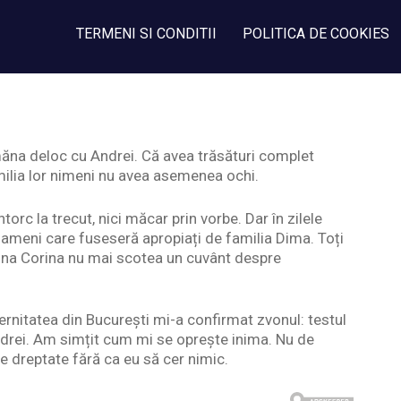
TERMENI SI CONDITII
POLITICA DE COOKIES
ăna deloc cu Andrei. Că avea trăsături complet
familia lor nimeni nu avea asemenea ochi.
orc la trecut, nici măcar prin vorbe. Dar în zilele
ameni care fuseseră apropiați de familia Dima. Toți
amna Corina nu mai scotea un cuvânt despre
rnitatea din București mi-a confirmat zvonul: testul
Andrei. Am simțit cum mi se oprește inima. Nu de
e dreptate fără ca eu să cer nimic.