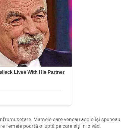
 înfrumusețare. Mamele care veneau acolo își spuneau
re femeie poartă o luptă pe care alții n-o văd.