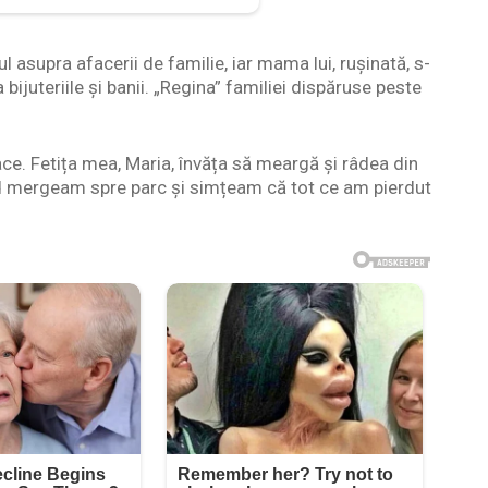
l asupra afacerii de familie, iar mama lui, rușinată, s-
 bijuteriile și banii. „Regina” familiei dispăruse peste
ace. Fetița mea, Maria, învăța să meargă și râdea din
nd mergeam spre parc și simțeam că tot ce am pierdut