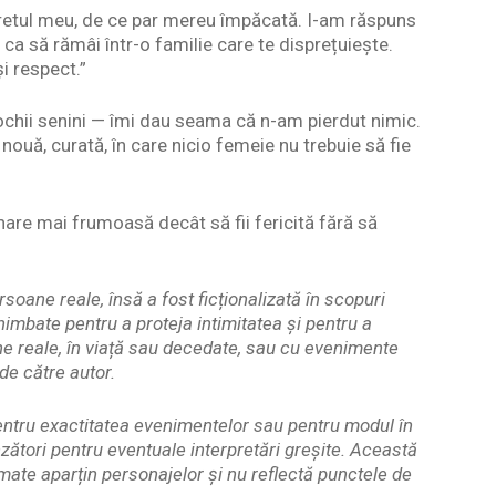
ecretul meu, de ce par mereu împăcată. I-am răspuns
 ca să rămâi într-o familie care te disprețuiește.
și respect.”
i ochii senini — îmi dau seama că n-am pierdut nimic.
 nouă, curată, în care nicio femeie nu trebuie să fie
nare mai frumoasă decât să fii fericită fără să
soane reale, însă a fost ficționalizată în scopuri
himbate pentru a proteja intimitatea și pentru a
 reale, în viață sau decedate, sau cu evenimente
de către autor.
pentru exactitatea evenimentelor sau pentru modul în
zători pentru eventuale interpretări greșite. Această
rimate aparțin personajelor și nu reflectă punctele de