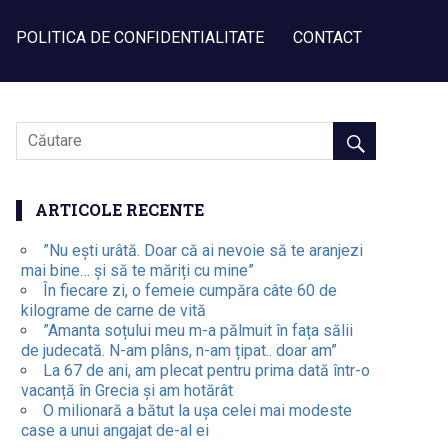
POLITICA DE CONFIDENTIALITATE
CONTACT
ARTICOLE RECENTE
”Nu ești urâtă. Doar că ai nevoie să te aranjezi
mai bine… și să te măriți cu mine”
În fiecare zi, o femeie cumpăra câte 60 de
kilograme de carne de vită
”Amanta soțului meu m-a pălmuit în fața sălii
de judecată. N-am plâns, n-am țipat.. doar am”
La 67 de ani, am plecat pentru prima dată într-o
vacanță în Grecia și am hotărât
O milionară a bătut la ușa celei mai modeste
case a unui angajat de-al ei