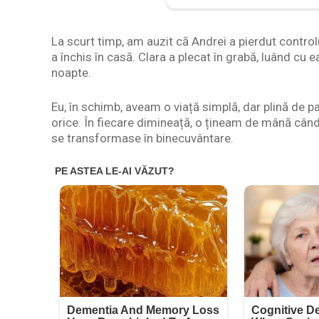
La scurt timp, am auzit că Andrei a pierdut controlu
a închis în casă. Clara a plecat în grabă, luând cu ea
noapte.
Eu, în schimb, aveam o viață simplă, dar plină de p
orice. În fiecare dimineață, o țineam de mână câ
se transformase în binecuvântare.