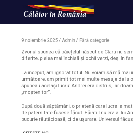
Skip
to
content
Un
Calatorinromania
simplu
sit
WordPress
9 noiembrie 2025
Admin
Fără categorie
Zvonul spunea că băiețelul născut de Clara nu sem
diferite, pielea mai închisă și ochii verzi, deși în 
La început, am ignorat totul. Nu voiam să mă mai înt
următoare, am primit tot mai multe mesaje de la o
spuneau același lucru: Andrei era distrus, iar do
„moștenitor”.
După două săptămâni, o prietenă care lucra la mate
de paternitate fusese făcut. Băiatul nu era al lui 
bucurie răutăcioasă, ci de ușurare. Universul făcus