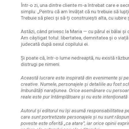
Într-o zi, una dintre cliente m-a întrebat care e s
simplu: „Pentru că am învățat că nu trebuie să lupți
Trebuie să pleci și să-ți construiești alta, cu iubire 
Astăzi, când privesc la Maria — cu părul ei bălai ș
Am câștigat totul: libertatea, demnitatea și o viață
judecată după sexul copilului ei.
Și poate că, într-o lume nedreaptă, nu există răzbu
distrugi pe nimeni.
Această lucrare este inspirată din evenimente și per
creative. Numele, personajele și detaliile au fost sc
îmbunătăți narațiunea. Orice asemănare cu persoane
reale este pur întâmplătoare și nu este intenționată 
Autorul și editorul nu își asumă responsabilitatea 
care sunt portretizate personajele și nu sunt răspun
poveste este oferită „ca atare”, iar orice opinii exp