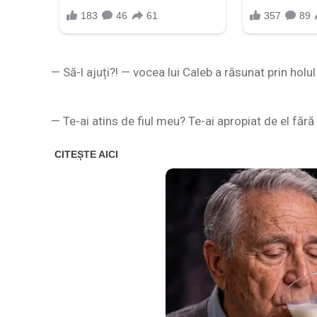
— Să-l ajuți?! — vocea lui Caleb a răsunat prin holu
— Te-ai atins de fiul meu? Te-ai apropiat de el fă