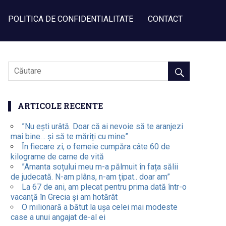
POLITICA DE CONFIDENTIALITATE
CONTACT
ARTICOLE RECENTE
”Nu ești urâtă. Doar că ai nevoie să te aranjezi
mai bine… și să te măriți cu mine”
În fiecare zi, o femeie cumpăra câte 60 de
kilograme de carne de vită
”Amanta soțului meu m-a pălmuit în fața sălii
de judecată. N-am plâns, n-am țipat.. doar am”
La 67 de ani, am plecat pentru prima dată într-o
vacanță în Grecia și am hotărât
O milionară a bătut la ușa celei mai modeste
case a unui angajat de-al ei