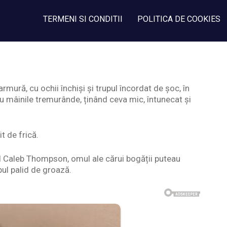
TERMENI SI CONDITII
POLITICA DE COOKIES
ură, cu ochii închiși și trupul încordat de șoc, în
u mâinile tremurânde, ținând ceva mic, întunecat și
t de frică.
ul Caleb Thompson, omul ale cărui bogății puteau
pul palid de groază.