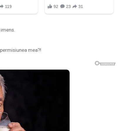
l imens.
ră permisiunea mea?!