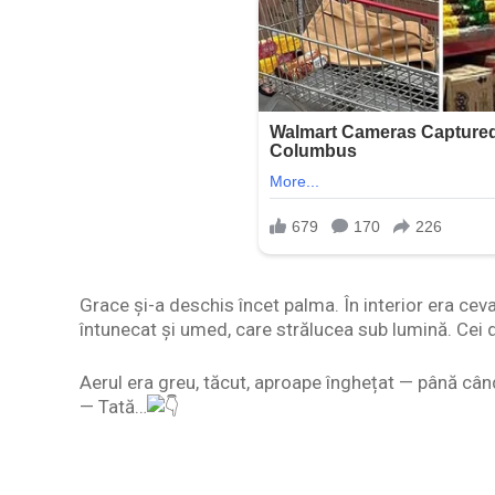
Grace și-a deschis încet palma. În interior era ce
întunecat și umed, care strălucea sub lumină. Cei di
Aerul era greu, tăcut, aproape înghețat — până când
— Tată…