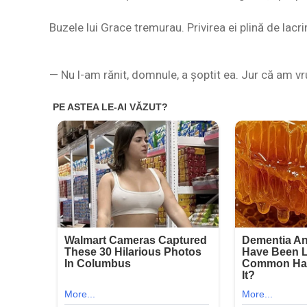
Buzele lui Grace tremurau. Privirea ei plină de lacri
— Nu l-am rănit, domnule, a șoptit ea. Jur că am vru