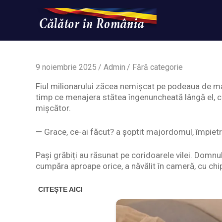
Skip
to
content
Un
Calatorinromania
simplu
sit
WordPress
9 noiembrie 2025
Admin
Fără categorie
Fiul milionarului zăcea nemișcat pe podeaua de marm
timp ce menajera stătea îngenuncheată lângă el, c
mișcător.
— Grace, ce-ai făcut? a șoptit majordomul, împietri
Pași grăbiți au răsunat pe coridoarele vilei. Domn
cumpăra aproape orice, a năvălit în cameră, cu chi