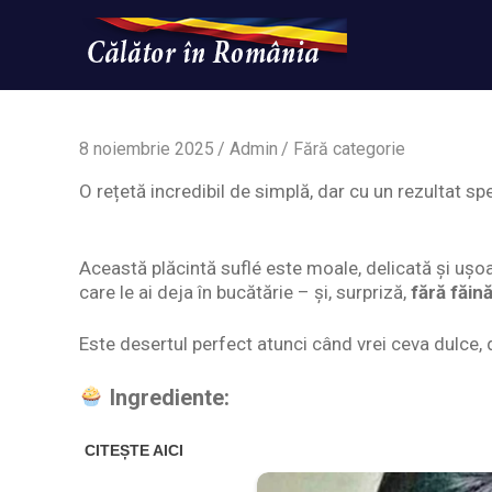
Skip
to
content
Un
Calatorinromania
simplu
sit
WordPress
8 noiembrie 2025
Admin
Fără categorie
O rețetă incredibil de simplă, dar cu un rezultat sp
Această plăcintă suflé este moale, delicată și ușoa
care le ai deja în bucătărie – și, surpriză,
fără făină
Este desertul perfect atunci când vrei ceva dulce, d
Ingrediente: