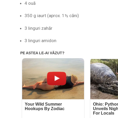
4 ouă
350 g iaurt (aprox. 1½ căni)
3 linguri zahăr
3 linguri amidon