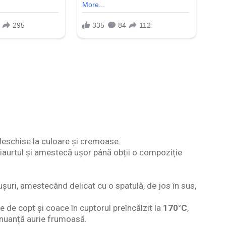
deschise la culoare și cremoase.
 iaurtul și amestecă ușor până obții o compoziție
șuri, amestecând delicat cu o spatulă, de jos în sus,
ie de copt și coace în cuptorul preîncălzit la
170°C
,
 nuanță aurie frumoasă.