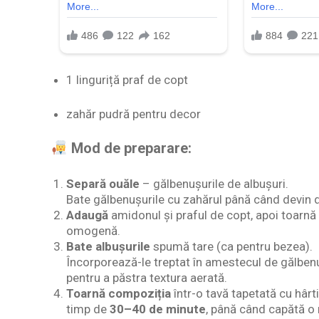
1 linguriță praf de copt
zahăr pudră pentru decor
Mod de preparare:
Separă ouăle
– gălbenușurile de albușuri.
Bate gălbenușurile cu zahărul până când devin 
Adaugă
amidonul și praful de copt, apoi toarnă
omogenă.
Bate albușurile
spumă tare (ca pentru bezea).
Încorporează-le treptat în amestecul de gălbenu
pentru a păstra textura aerată.
Toarnă compoziția
într-o tavă tapetată cu hârt
timp de
30–40 de minute
, până când capătă o