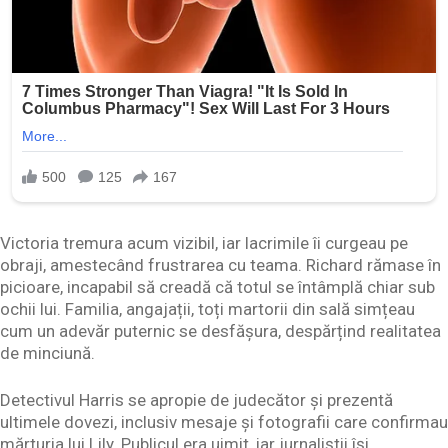
Victoria tremura acum vizibil, iar lacrimile îi curgeau pe
obraji, amestecând frustrarea cu teama. Richard rămase în
picioare, incapabil să creadă că totul se întâmplă chiar sub
ochii lui. Familia, angajații, toți martorii din sală simțeau
cum un adevăr puternic se desfășura, despărțind realitatea
de minciună.
Detectivul Harris se apropie de judecător și prezentă
ultimele dovezi, inclusiv mesaje și fotografii care confirmau
mărturia lui Lily. Publicul era uimit, iar jurnaliștii își