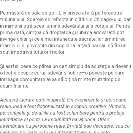
Pe măsură ce sala se goli, Lily privea afară pe fereastra
tribunalului. Soarele se reflecta în clădirile Chicago-ului, dar
în inima ei strălucea lumina adevărului și a curajului. Pentru
prima dată, simțea că dreptatea și iubirea adevărată pot
învinge chiar și cele mai întunecate secrete, iar amintirea
mamei ei și poveștile din copilăria la țară păreau să fie un
scut împotriva tuturor fricilor.
Și astfel, ceea ce părea un caz simplu de acuzație a devenit
o lecție despre curaj, adevăr și iubire—o poveste pe care
întreaga comunitate avea să o țină minte mult timp de
acum înainte.
Această lucrare este inspirată din evenimente și persoane
reale, însă a fost ficționalizată în scopuri creative. Numele,
personajele și detaliile au fost schimbate pentru a proteja
intimitatea și pentru a îmbunătăți narațiunea. Orice
asemănare cu persoane reale, în viață sau decedate, sau cu
evenimente reale este pur întâmplătoare și nu este