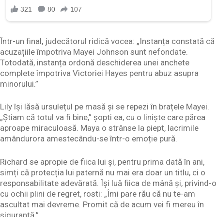
Într-un final, judecătorul ridică vocea: „Instanța constată că
acuzațiile împotriva Mayei Johnson sunt nefondate.
Totodată, instanța ordonă deschiderea unei anchete
complete împotriva Victoriei Hayes pentru abuz asupra
minorului.”
Lily își lăsă ursulețul pe masă și se repezi în brațele Mayei.
„Știam că totul va fi bine,” șopti ea, cu o liniște care părea
aproape miraculoasă. Maya o strânse la piept, lacrimile
amândurora amestecându-se într-o emoție pură.
Richard se apropie de fiica lui și, pentru prima dată în ani,
simți că protecția lui paternă nu mai era doar un titlu, ci o
responsabilitate adevărată. Își luă fiica de mână și, privind-o
cu ochii plini de regret, rosti: „Îmi pare rău că nu te-am
ascultat mai devreme. Promit că de acum vei fi mereu în
siguranță.”