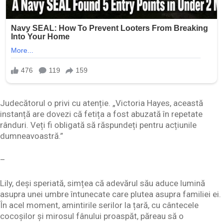
Judecătorul o privi cu atenție. „Victoria Hayes, această
instanță are dovezi că fetița a fost abuzată în repetate
rânduri. Veți fi obligată să răspundeți pentru acțiunile
dumneavoastră.”
–
Lily, deși speriată, simțea că adevărul său aduce lumină
asupra unei umbre întunecate care plutea asupra familiei ei.
În acel moment, amintirile serilor la țară, cu cântecele
cocoșilor și mirosul fânului proaspăt, păreau să o