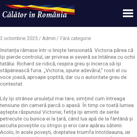
Skip
to
content
Un
Calatorinromania
simplu
sit
3 octombrie 2025
Admin
Fără categorie
WordPress
Instanța rămase într-o liniște tensionată. Victoria părea că
își pierde controlul, iar privirea ei severă se întâlnea cu ochii
tatălui. Richard se ridică, respira greu și încerca să își
stăpânească furia. „Victoria, spune adevărul,” rosti el cu
voce joasă, aproape șoptită, dar cu o autoritate greu de
contestat.
Lily își strânse ursulețul mai tare, simțind cum întreaga
tensiune din cameră parcă o apasă. În timp ce toată lumea
aștepta răspunsul Victoriei, fetița își aminti de serile
petrecute cu bunica ei la țară, când lua apă de la fântână și
asculta poveștile cu strigoi și eroi care apărau sătenii.
Acolo, în acele povești, dreptatea triumfa întotdeauna, iar