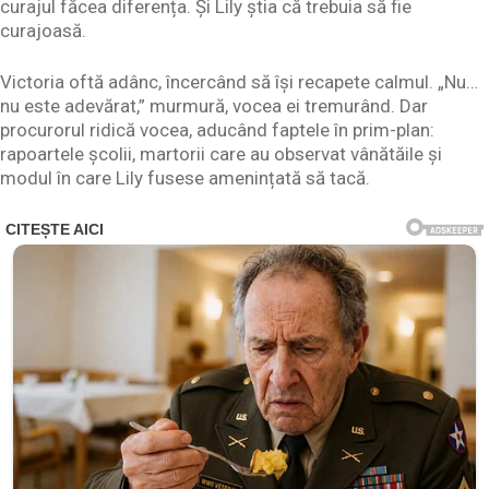
curajul făcea diferența. Și Lily știa că trebuia să fie
curajoasă.
Victoria oftă adânc, încercând să își recapete calmul. „Nu…
nu este adevărat,” murmură, vocea ei tremurând. Dar
procurorul ridică vocea, aducând faptele în prim-plan:
rapoartele școlii, martorii care au observat vânătăile și
modul în care Lily fusese amenințată să tacă.