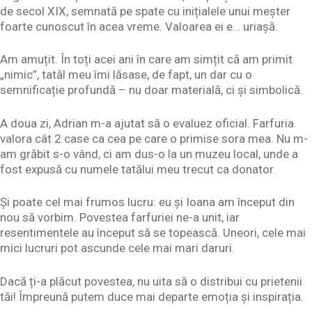
de secol XIX, semnată pe spate cu inițialele unui meșter
foarte cunoscut în acea vreme. Valoarea ei e… uriașă.
Am amuțit. În toți acei ani în care am simțit că am primit
„nimic”, tatăl meu îmi lăsase, de fapt, un dar cu o
semnificație profundă – nu doar materială, ci și simbolică.
A doua zi, Adrian m-a ajutat să o evaluez oficial. Farfuria
valora cât 2 case ca cea pe care o primise sora mea. Nu m-
am grăbit s-o vând, ci am dus-o la un muzeu local, unde a
fost expusă cu numele tatălui meu trecut ca donator.
Și poate cel mai frumos lucru: eu și Ioana am început din
nou să vorbim. Povestea farfuriei ne-a unit, iar
resentimentele au început să se topească. Uneori, cele mai
mici lucruri pot ascunde cele mai mari daruri.
Dacă ți-a plăcut povestea, nu uita să o distribui cu prietenii
tăi! Împreună putem duce mai departe emoția și inspirația.