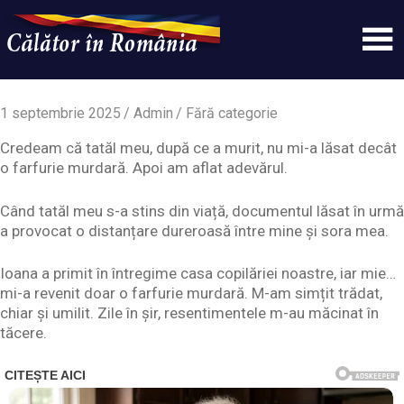
Skip
to
content
Un
Calatorinromania
simplu
sit
1 septembrie 2025
Admin
Fără categorie
WordPress
Credeam că tatăl meu, după ce a murit, nu mi-a lăsat decât
o farfurie murdară. Apoi am aflat adevărul.
Când tatăl meu s-a stins din viață, documentul lăsat în urmă
a provocat o distanțare dureroasă între mine și sora mea.
Ioana a primit în întregime casa copilăriei noastre, iar mie…
mi-a revenit doar o farfurie murdară. M-am simțit trădat,
chiar și umilit. Zile în șir, resentimentele m-au măcinat în
tăcere.