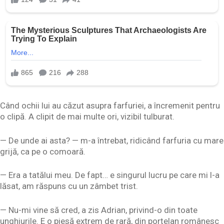
Când ochii lui au căzut asupra farfuriei, a încremenit pentru
o clipă. A clipit de mai multe ori, vizibil tulburat.
— De unde ai asta? — m-a întrebat, ridicând farfuria cu mare
grijă, ca pe o comoară.
— Era a tatălui meu. De fapt… e singurul lucru pe care mi l-a
lăsat, am răspuns cu un zâmbet trist.
— Nu-mi vine să cred, a zis Adrian, privind-o din toate
unghiurile. E o piesă extrem de rară, din porțelan românesc