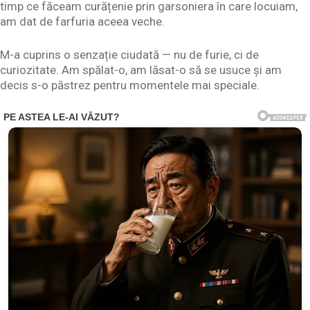
timp ce făceam curățenie prin garsoniera în care locuiam,
am dat de farfuria aceea veche.
M-a cuprins o senzație ciudată — nu de furie, ci de
curiozitate. Am spălat-o, am lăsat-o să se usuce și am
decis s-o păstrez pentru momentele mai speciale.