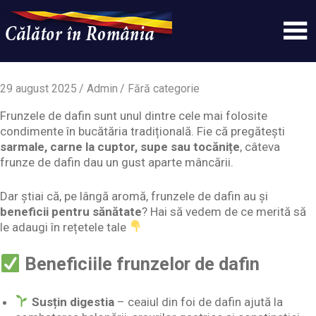
Skip
to
content
Un
Calatorinromania
simplu
sit
29 august 2025
Admin
Fără categorie
WordPress
Frunzele de dafin sunt unul dintre cele mai folosite
condimente în bucătăria tradițională. Fie că pregătești
sarmale, carne la cuptor, supe sau tocănițe
, câteva
frunze de dafin dau un gust aparte mâncării.
Dar știai că, pe lângă aromă, frunzele de dafin au și
beneficii pentru sănătate
? Hai să vedem de ce merită să
le adaugi în rețetele tale
Beneficiile frunzelor de dafin
Susțin digestia
– ceaiul din foi de dafin ajută la