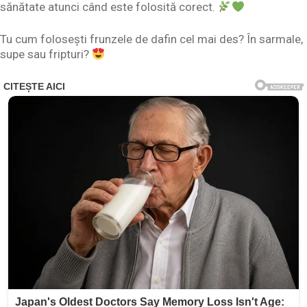
sănătate atunci când este folosită corect.
Tu cum folosești frunzele de dafin cel mai des? În sarmale,
supe sau fripturi?