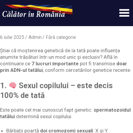
Skip
to
content
Un
Calatorinromania
simplu
sit
6 iulie 2025
Admin
Fără categorie
WordPress
Știai că moștenirea genetică de la tată poate influența
anumite trăsături într-un mod unic și exclusiv? Află în
continuare ce
7 lucruri importante
pot fi transmise
doar
prin ADN-ul tatălui
, conform cercetărilor genetice recente:
1.
Sexul copilului – este decis
100% de tată
Este poate cel mai cunoscut fapt genetic:
spermatozoidul
tatălui
determină sexul copilului.
Bărbații poartă
doi cromozomi sexuali
: X și Y.