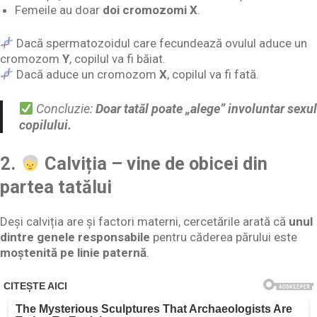
Femeile au doar
doi cromozomi X
.
Dacă spermatozoidul care fecundează ovulul aduce un
cromozom
Y
, copilul va fi băiat.
Dacă aduce un cromozom
X
, copilul va fi fată.
Concluzie:
Doar tatăl poate „alege” involuntar sexul
copilului.
2.
Calviția – vine de obicei din
partea tatălui
Deși calviția are și factori materni, cercetările arată că
unul
dintre genele responsabile
pentru căderea părului este
moștenită pe linie paternă
.