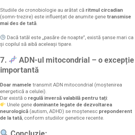
Studiile de cronobiologie au arătat că
ritmul circadian
(somn-trezire) este influențat de anumite gene
transmise
mai des de tată
.
Dacă tatăl este „pasăre de noapte”, există șanse mari ca
și copilul să aibă aceleași tipare.
7.
ADN-ul mitocondrial – o excepție
importantă
Doar mamele
transmit ADN mitocondrial (moștenirea
energetică a celulei).
Dar există o
regulă inversă valabilă pentru tați
:
Unele gene
dominante legate de dezvoltarea
neurologică
(autism, ADHD) se moștenesc
preponderent
de la tată
, conform studiilor genetice recente.
Concluzie: