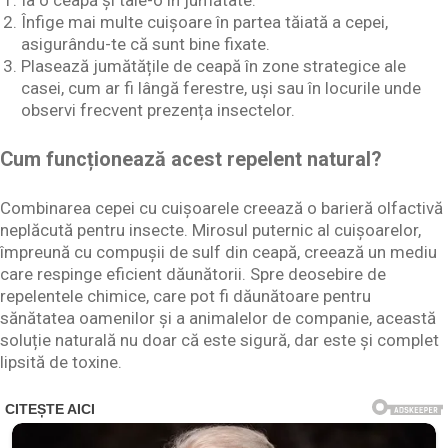
Ia o ceapă și taie-o în jumătate.
Înfige mai multe cuișoare în partea tăiată a cepei,
asigurându-te că sunt bine fixate.
Plasează jumătățile de ceapă în zone strategice ale
casei, cum ar fi lângă ferestre, uși sau în locurile unde
observi frecvent prezența insectelor.
Cum funcționează acest repelent natural?
Combinarea cepei cu cuișoarele creează o barieră olfactivă
neplăcută pentru insecte. Mirosul puternic al cuișoarelor,
împreună cu compușii de sulf din ceapă, creează un mediu
care respinge eficient dăunătorii. Spre deosebire de
repelentele chimice, care pot fi dăunătoare pentru
sănătatea oamenilor și a animalelor de companie, această
soluție naturală nu doar că este sigură, dar este și complet
lipsită de toxine.