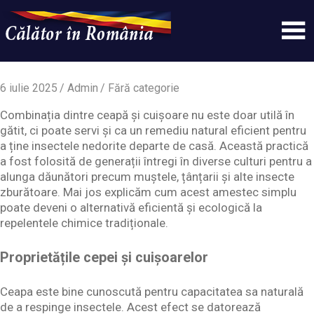
Skip
to
content
Un
Calatorinromania
simplu
sit
6 iulie 2025
Admin
Fără categorie
WordPress
Combinația dintre ceapă și cuișoare nu este doar utilă în
gătit, ci poate servi și ca un remediu natural eficient pentru
a ține insectele nedorite departe de casă. Această practică
a fost folosită de generații întregi în diverse culturi pentru a
alunga dăunători precum muștele, țânțarii și alte insecte
zburătoare. Mai jos explicăm cum acest amestec simplu
poate deveni o alternativă eficientă și ecologică la
repelentele chimice tradiționale.
Proprietățile cepei și cuișoarelor
Ceapa este bine cunoscută pentru capacitatea sa naturală
de a respinge insectele. Acest efect se datorează