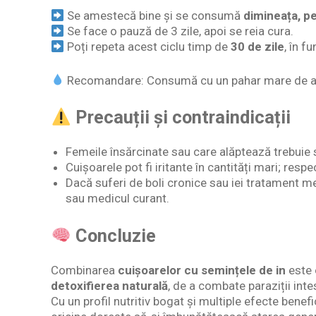
Se amestecă bine și se consumă
dimineața, p
Se face o pauză de 3 zile, apoi se reia cura.
Poți repeta acest ciclu timp de
30 de zile
, în f
Recomandare: Consumă cu un pahar mare de ap
Precauții și contraindicații
Femeile însărcinate sau care alăptează trebuie s
Cuișoarele pot fi iritante în cantități mari; re
Dacă suferi de boli cronice sau iei tratament me
sau medicul curant.
Concluzie
Combinarea
cuișoarelor cu semințele de in
este 
detoxifierea naturală
, de a combate paraziții inte
Cu un profil nutritiv bogat și multiple efecte benef