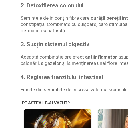
2.
Detoxifierea colonului
Semințele de in conțin fibre care
curăță pereții int
constipația. Combinate cu cuișoare, care stimulea
detoxifierea naturală.
3.
Susțin sistemul digestiv
Această combinație are efect
antiinflamator
asupr
balonării, a gazelor și la menținerea unei flore intes
4.
Reglarea tranzitului intestinal
Fibrele din semințele de in cresc volumul scaunului