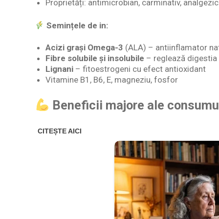
Proprietăți: antimicrobian, carminativ, analgezic
Semințele de in:
Acizi grași Omega-3
(ALA) – antiinflamator na
Fibre solubile și insolubile
– reglează digestia ș
Lignani
– fitoestrogeni cu efect antioxidant
Vitamine B1, B6, E, magneziu, fosfor
Beneficii majore ale consumul