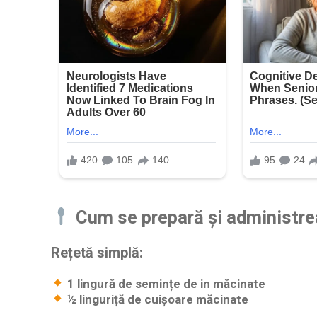
Cum se prepară și administr
Rețetă simplă:
1 lingură de semințe de in măcinate
½ linguriță de cuișoare măcinate