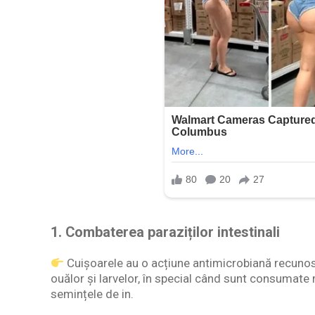
1.
Combaterea paraziților intestinali
Cuișoarele au o acțiune antimicrobiană recunoscut
ouălor și larvelor, în special când sunt consumate
semințele de in.