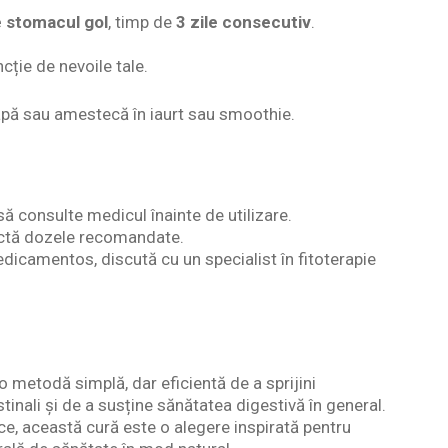
e stomacul gol
, timp de
3 zile consecutiv
.
uncție de nevoile tale.
ă sau amestecă în iaurt sau smoothie.
ă consulte medicul înainte de utilizare.
spectă dozele recomandate.
dicamentos, discută cu un specialist în fitoterapie
o metodă simplă, dar eficientă de a sprijini
stinali și de a susține sănătatea digestivă în general.
ice, această cură este o alegere inspirată pentru