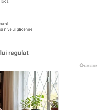
 local
tural
i nivelul glicemiei
ui regulat