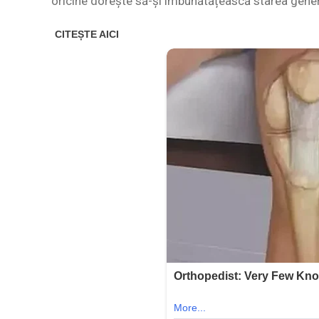
oricine dorește să-și îmbunătățească starea gener