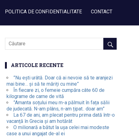
POLITICA DE CONFIDENTIALITATE
CONTACT
ARTICOLE RECENTE
”Nu ești urâtă. Doar că ai nevoie să te aranjezi
mai bine… și să te măriți cu mine”
În fiecare zi, o femeie cumpăra câte 60 de
kilograme de carne de vită
”Amanta soțului meu m-a pălmuit în fața sălii
de judecată. N-am plâns, n-am țipat.. doar am”
La 67 de ani, am plecat pentru prima dată într-o
vacanță în Grecia și am hotărât
O milionară a bătut la ușa celei mai modeste
case a unui angajat de-al ei