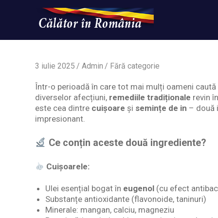
Skip
to
content
Un
Calatorinromania
simplu
sit
WordPress
3 iulie 2025
Admin
Fără categorie
Într-o perioadă în care tot mai mulți oameni caută 
diverselor afecțiuni,
remediile tradiționale
revin î
este cea dintre
cuișoare
și
semințe de in
– două i
impresionant.
Ce conțin aceste două ingrediente?
Cuișoarele:
Ulei esențial bogat în
eugenol
(cu efect antibac
Substanțe antioxidante (flavonoide, taninuri)
Minerale: mangan, calciu, magneziu