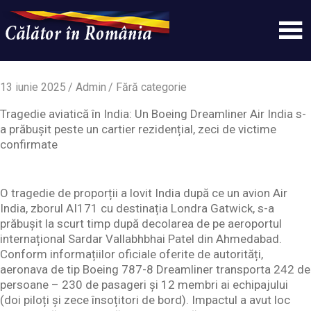
Skip
to
content
Un
Calatorinromania
simplu
sit
13 iunie 2025
Admin
Fără categorie
WordPress
Tragedie aviatică în India: Un Boeing Dreamliner Air India s-
a prăbușit peste un cartier rezidențial, zeci de victime
confirmate
O tragedie de proporții a lovit India după ce un avion Air
India, zborul AI171 cu destinația Londra Gatwick, s-a
prăbușit la scurt timp după decolarea de pe aeroportul
internațional Sardar Vallabhbhai Patel din Ahmedabad.
Conform informațiilor oficiale oferite de autorități,
aeronava de tip Boeing 787-8 Dreamliner transporta 242 de
persoane – 230 de pasageri și 12 membri ai echipajului
(doi piloți și zece însoțitori de bord). Impactul a avut loc