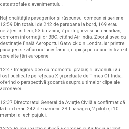
catastrofale a evenimentului.
Naționalitățile pasagerilor și răspunsul companiei aeriene
12:59 Din totalul de 242 de persoane la bord, 169 erau
cetățeni indieni, 53 britanici, 7 portughezi și un canadian,
conform informațiilor BBC, citând Air India. Zborul avea ca
destinație finală Aeroportul Gatwick din Londra, iar printre
pasageri se aflau inclusiv familii, copii și persoane în tranzit
spre alte țări europene.
12:47 Imagini video cu momentul prăbușirii avionului au
fost publicate pe rețeaua X și preluate de Times Of India,
oferind o perspectivă șocantă asupra ultimelor clipe ale
aeronavei.
12:37 Directoratul General de Aviație Civilă a confirmat că
la bord erau 242 de oameni: 230 pasageri, 2 piloți și 10
membri ai echipajului.
12:23 Prima reacție publică a companiei Air India a venit