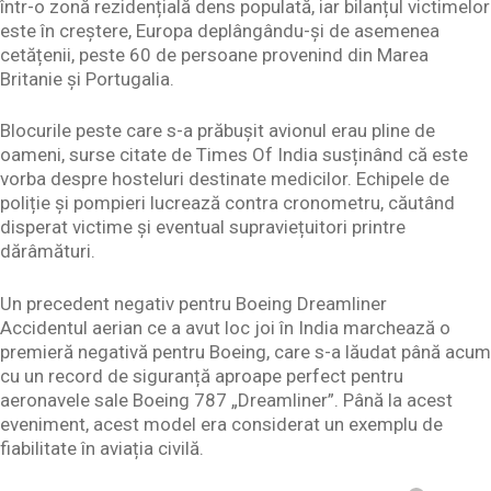
într-o zonă rezidențială dens populată, iar bilanțul victimelor
este în creștere, Europa deplângându-și de asemenea
cetățenii, peste 60 de persoane provenind din Marea
Britanie și Portugalia.
Blocurile peste care s-a prăbușit avionul erau pline de
oameni, surse citate de Times Of India susținând că este
vorba despre hosteluri destinate medicilor. Echipele de
poliție și pompieri lucrează contra cronometru, căutând
disperat victime și eventual supraviețuitori printre
dărâmături.
Un precedent negativ pentru Boeing Dreamliner
Accidentul aerian ce a avut loc joi în India marchează o
premieră negativă pentru Boeing, care s-a lăudat până acum
cu un record de siguranță aproape perfect pentru
aeronavele sale Boeing 787 „Dreamliner”. Până la acest
eveniment, acest model era considerat un exemplu de
fiabilitate în aviația civilă.