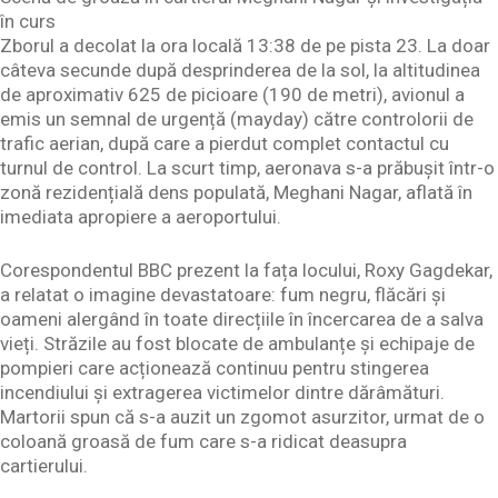
în curs
Zborul a decolat la ora locală 13:38 de pe pista 23. La doar
câteva secunde după desprinderea de la sol, la altitudinea
de aproximativ 625 de picioare (190 de metri), avionul a
emis un semnal de urgență (mayday) către controlorii de
trafic aerian, după care a pierdut complet contactul cu
turnul de control. La scurt timp, aeronava s-a prăbușit într-o
zonă rezidențială dens populată, Meghani Nagar, aflată în
imediata apropiere a aeroportului.
Corespondentul BBC prezent la fața locului, Roxy Gagdekar,
a relatat o imagine devastatoare: fum negru, flăcări și
oameni alergând în toate direcțiile în încercarea de a salva
vieți. Străzile au fost blocate de ambulanțe și echipaje de
pompieri care acționează continuu pentru stingerea
incendiului și extragerea victimelor dintre dărâmături.
Martorii spun că s-a auzit un zgomot asurzitor, urmat de o
coloană groasă de fum care s-a ridicat deasupra
cartierului.