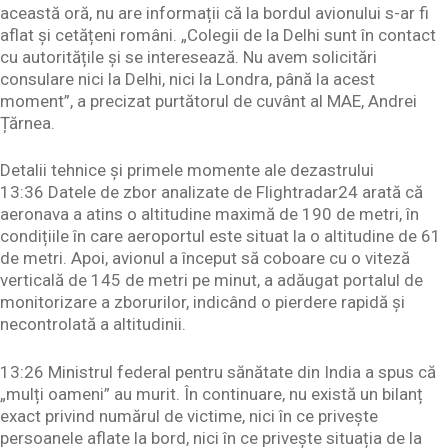
această oră, nu are informații că la bordul avionului s-ar fi
aflat și cetățeni români. „Colegii de la Delhi sunt în contact
cu autoritățile și se interesează. Nu avem solicitări
consulare nici la Delhi, nici la Londra, până la acest
moment”, a precizat purtătorul de cuvânt al MAE, Andrei
Țărnea.
Detalii tehnice și primele momente ale dezastrului
13:36 Datele de zbor analizate de Flightradar24 arată că
aeronava a atins o altitudine maximă de 190 de metri, în
condițiile în care aeroportul este situat la o altitudine de 61
de metri. Apoi, avionul a început să coboare cu o viteză
verticală de 145 de metri pe minut, a adăugat portalul de
monitorizare a zborurilor, indicând o pierdere rapidă și
necontrolată a altitudinii.
13:26 Ministrul federal pentru sănătate din India a spus că
„mulți oameni” au murit. În continuare, nu există un bilanț
exact privind numărul de victime, nici în ce privește
persoanele aflate la bord, nici în ce privește situația de la