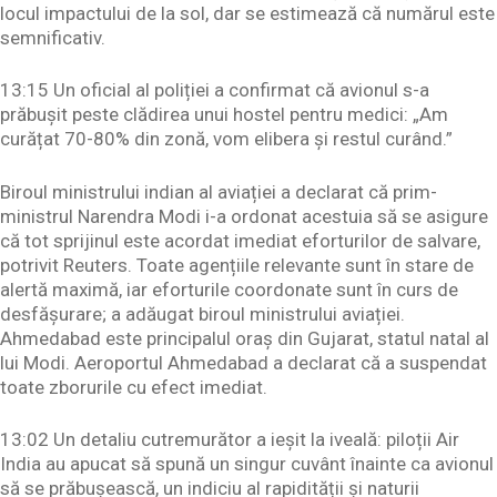
locul impactului de la sol, dar se estimează că numărul este
semnificativ.
13:15 Un oficial al poliției a confirmat că avionul s-a
prăbușit peste clădirea unui hostel pentru medici: „Am
curățat 70-80% din zonă, vom elibera și restul curând.”
Biroul ministrului indian al aviației a declarat că prim-
ministrul Narendra Modi i-a ordonat acestuia să se asigure
că tot sprijinul este acordat imediat eforturilor de salvare,
potrivit Reuters. Toate agențiile relevante sunt în stare de
alertă maximă, iar eforturile coordonate sunt în curs de
desfășurare; a adăugat biroul ministrului aviației.
Ahmedabad este principalul oraș din Gujarat, statul natal al
lui Modi. Aeroportul Ahmedabad a declarat că a suspendat
toate zborurile cu efect imediat.
13:02 Un detaliu cutremurător a ieșit la iveală: piloții Air
India au apucat să spună un singur cuvânt înainte ca avionul
să se prăbușească, un indiciu al rapidității și naturii