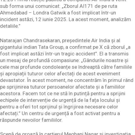
sub forma unui comunicat: „Zborul AI171 de pe ruta
Ahmedabad – Londra Gatwik a fost implicat într-un
incident astăzi, 12 iunie 2025. La acest moment, analizăm
detaliile.”
Natarajan Chandrasekaran, președintele Air India și al
gigantului indian Tata Group, a confirmat pe X că zborul „a
fost implicat astăzi într-un tragic accident”. El a transmis
un mesaj de profundă compasiune: „Gândurile noastre și
cele mai profunde condoleanțe se îndreaptă către familiile
și apropiații tuturor celor afectați de acest eveniment
devastator. În acest moment, ne concentrăm în primul rând
pe sprijinirea tuturor persoanelor afectate și a familiilor
acestora. Facem tot ce ne stă în putință pentru a sprijini
echipele de intervenție de urgență de la fața locului și
pentru a oferi tot sprijinul și îngrijirea necesare celor
afectați.” Un centru de urgență a fost activat pentru a
răspunde nevoilor familiilor.
Scenă de groază în cartierul Meghani Nagar și investigația