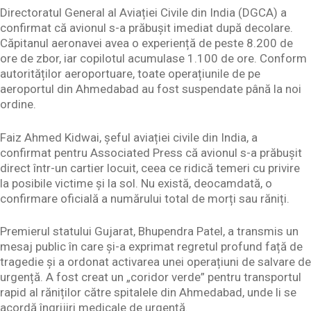
Directoratul General al Aviației Civile din India (DGCA) a
confirmat că avionul s-a prăbușit imediat după decolare.
Căpitanul aeronavei avea o experiență de peste 8.200 de
ore de zbor, iar copilotul acumulase 1.100 de ore. Conform
autorităților aeroportuare, toate operațiunile de pe
aeroportul din Ahmedabad au fost suspendate până la noi
ordine.
Faiz Ahmed Kidwai, șeful aviației civile din India, a
confirmat pentru Associated Press că avionul s-a prăbușit
direct într-un cartier locuit, ceea ce ridică temeri cu privire
la posibile victime și la sol. Nu există, deocamdată, o
confirmare oficială a numărului total de morți sau răniți.
Premierul statului Gujarat, Bhupendra Patel, a transmis un
mesaj public în care și-a exprimat regretul profund față de
tragedie și a ordonat activarea unei operațiuni de salvare de
urgență. A fost creat un „coridor verde” pentru transportul
rapid al răniților către spitalele din Ahmedabad, unde li se
acordă îngrijiri medicale de urgență.