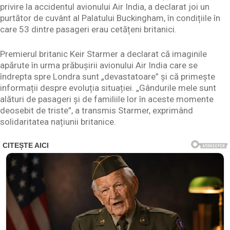
privire la accidentul avionului Air India, a declarat joi un
purtător de cuvânt al Palatului Buckingham, în condițiile în
care 53 dintre pasageri erau cetățeni britanici.
Premierul britanic Keir Starmer a declarat că imaginile
apărute în urma prăbușirii avionului Air India care se
îndrepta spre Londra sunt „devastatoare” și că primește
informații despre evoluția situației. „Gândurile mele sunt
alături de pasageri și de familiile lor în aceste momente
deosebit de triste”, a transmis Starmer, exprimând
solidaritatea națiunii britanice.