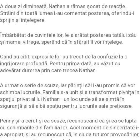
A doua zi dimineață, Nathan a rămas șocat de reacție.
Străini din toată lumea i-au comentat postarea, oferindu-i
sprijin și înțelegere.
Îmbărbătat de cuvintele lor, le-a arătat postarea tatălui său
și mamei vitrege, sperând că în sfârșit îl vor înțelege.
Când au citit, expresiile lor au trecut de la confuzie la o
îngrijorare profundă. Pentru prima dată, au văzut cu
adevărat durerea prin care trecea Nathan.
A urmat o serie de scuze, iar părinții săi i-au promis că vor
schimba lucrurile. Familia s-a unit și a transformat pivnița în
spațiul privat al lui Nathan—un loc unde să se simtă în
siguranță și să aibă spațiu pentru lucrurile sale prețioase.
Penny și-a cerut și ea scuze, recunoscând că și ea se lupta
cu schimbările din familia lor. Acel moment de sinceritate i-
a apropiat, și au recunoscut că, în ciuda tuturor provocărilor,