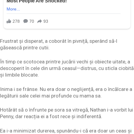
Frustrat și disperat, a coborât în pivniță, sperând să-l
găsească printre cutii.
În timp ce scotocea printre jucării vechi și obiecte uitate, a
descoperit în cele din urmă ceasul—distrus, cu sticla ciobită
și limbile blocate.
Inima i se frânse. Nu era doar o neglijență, era o încălcare a
legăturii sale celei mai profunde cu mama sa.
Hotărât să o înfrunte pe sora sa vitregă, Nathan i-a vorbit lui
Penny, dar reacția ei a fost rece și indiferentă.
Ea i-a minimizat durerea, spunându-i că era doar un ceas și