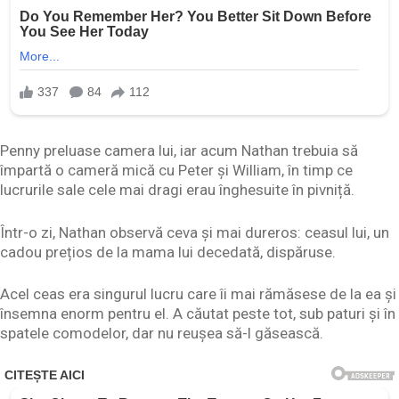
Penny preluase camera lui, iar acum Nathan trebuia să
împartă o cameră mică cu Peter și William, în timp ce
lucrurile sale cele mai dragi erau înghesuite în pivniță.
Într-o zi, Nathan observă ceva și mai dureros: ceasul lui, un
cadou prețios de la mama lui decedată, dispăruse.
Acel ceas era singurul lucru care îi mai rămăsese de la ea și
însemna enorm pentru el. A căutat peste tot, sub paturi și în
spatele comodelor, dar nu reușea să-l găsească.