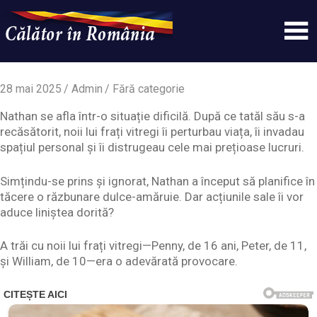
Skip
to
content
Un
Calatorinromania
simplu
sit
28 mai 2025
Admin
Fără categorie
WordPress
Nathan se afla într-o situație dificilă. După ce tatăl său s-a
recăsătorit, noii lui frați vitregi îi perturbau viața, îi invadau
spațiul personal și îi distrugeau cele mai prețioase lucruri.
Simțindu-se prins și ignorat, Nathan a început să planifice în
tăcere o răzbunare dulce-amăruie. Dar acțiunile sale îi vor
aduce liniștea dorită?
A trăi cu noii lui frați vitregi—Penny, de 16 ani, Peter, de 11,
și William, de 10—era o adevărată provocare.