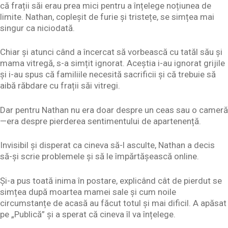
că frații săi erau prea mici pentru a înțelege noțiunea de
limite. Nathan, copleșit de furie și tristețe, se simțea mai
singur ca niciodată.
Chiar și atunci când a încercat să vorbească cu tatăl său și
mama vitregă, s-a simțit ignorat. Aceștia i-au ignorat grijile
și i-au spus că familiile necesită sacrificii și că trebuie să
aibă răbdare cu frații săi vitregi.
Dar pentru Nathan nu era doar despre un ceas sau o cameră
—era despre pierderea sentimentului de apartenență.
Invisibil și disperat ca cineva să-l asculte, Nathan a decis
să-și scrie problemele și să le împărtășească online.
Și-a pus toată inima în postare, explicând cât de pierdut se
simțea după moartea mamei sale și cum noile
circumstanțe de acasă au făcut totul și mai dificil. A apăsat
pe „Publică” și a sperat că cineva îl va înțelege.