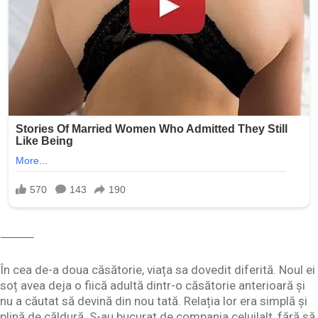
⸻
În cea de-a doua căsătorie, viața sa dovedit diferită. Noul ei
soț avea deja o fiică adultă dintr-o căsătorie anterioară și
nu a căutat să devină din nou tată. Relația lor era simplă și
plină de căldură. S-au bucurat de compania celuilalt, fără să