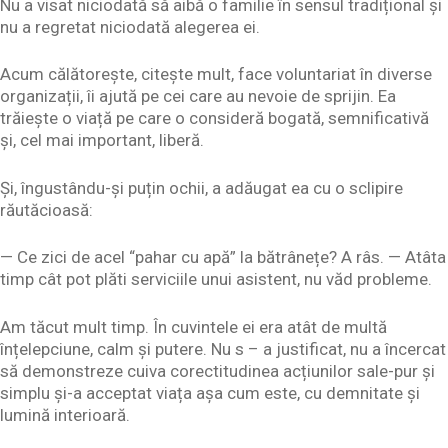
Nu a visat niciodată să aibă o familie în sensul tradițional și
nu a regretat niciodată alegerea ei.
Acum călătorește, citește mult, face voluntariat în diverse
organizații, îi ajută pe cei care au nevoie de sprijin. Ea
trăiește o viață pe care o consideră bogată, semnificativă
și, cel mai important, liberă.
Și, îngustându-și puțin ochii, a adăugat ea cu o sclipire
răutăcioasă:
— Ce zici de acel “pahar cu apă” la bătrânețe? A râs. — Atâta
timp cât pot plăti serviciile unui asistent, nu văd probleme.
Am tăcut mult timp. În cuvintele ei era atât de multă
înțelepciune, calm și putere. Nu s – a justificat, nu a încercat
să demonstreze cuiva corectitudinea acțiunilor sale-pur și
simplu și-a acceptat viața așa cum este, cu demnitate și
lumină interioară.