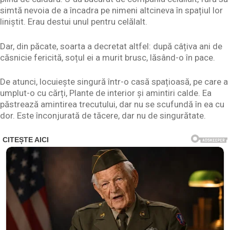
simtă nevoia de a încadra pe nimeni altcineva în spațiul lor
liniștit. Erau destui unul pentru celălalt.
Dar, din păcate, soarta a decretat altfel: după câțiva ani de
căsnicie fericită, soțul ei a murit brusc, lăsând-o în pace.
De atunci, locuiește singură într-o casă spațioasă, pe care a
umplut-o cu cărți, Plante de interior și amintiri calde. Ea
păstrează amintirea trecutului, dar nu se scufundă în ea cu
dor. Este înconjurată de tăcere, dar nu de singurătate.