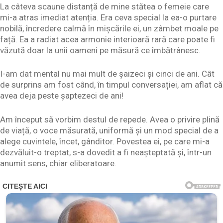
La câteva scaune distanță de mine stătea o femeie care
mi-a atras imediat atenția. Era ceva special la ea-o purtare
nobilă, încredere calmă în mișcările ei, un zâmbet moale pe
față. Ea a radiat acea armonie interioară rară care poate fi
văzută doar la unii oameni pe măsură ce îmbătrânesc.
I-am dat mental nu mai mult de șaizeci și cinci de ani. Cât
de surprins am fost când, în timpul conversației, am aflat că
avea deja peste șaptezeci de ani!
Am început să vorbim destul de repede. Avea o privire plină
de viață, o voce măsurată, uniformă și un mod special de a
alege cuvintele, încet, gânditor. Povestea ei, pe care mi-a
dezvăluit-o treptat, s-a dovedit a fi neașteptată și, într-un
anumit sens, chiar eliberatoare.