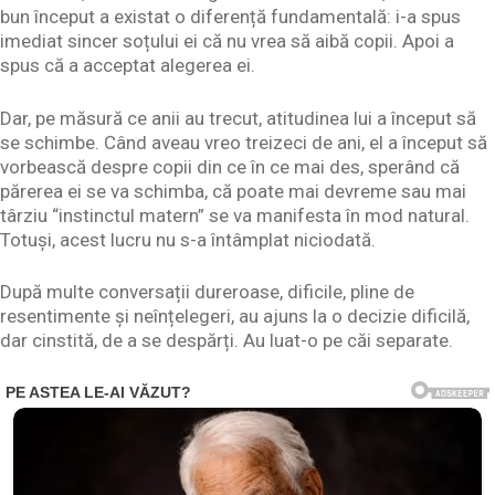
bun început a existat o diferență fundamentală: i-a spus
imediat sincer soțului ei că nu vrea să aibă copii. Apoi a
spus că a acceptat alegerea ei.
Dar, pe măsură ce anii au trecut, atitudinea lui a început să
se schimbe. Când aveau vreo treizeci de ani, el a început să
vorbească despre copii din ce în ce mai des, sperând că
părerea ei se va schimba, că poate mai devreme sau mai
târziu “instinctul matern” se va manifesta în mod natural.
Totuși, acest lucru nu s-a întâmplat niciodată.
După multe conversații dureroase, dificile, pline de
resentimente și neînțelegeri, au ajuns la o decizie dificilă,
dar cinstită, de a se despărți. Au luat-o pe căi separate.