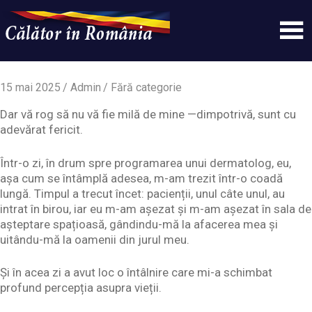
Skip
to
content
Un
Calatorinromania
simplu
sit
15 mai 2025
Admin
Fără categorie
WordPress
Dar vă rog să nu vă fie milă de mine —dimpotrivă, sunt cu
adevărat fericit.
Într-o zi, în drum spre programarea unui dermatolog, eu,
așa cum se întâmplă adesea, m-am trezit într-o coadă
lungă. Timpul a trecut încet: pacienții, unul câte unul, au
intrat în birou, iar eu m-am așezat și m-am așezat în sala de
așteptare spațioasă, gândindu-mă la afacerea mea și
uitându-mă la oamenii din jurul meu.
Și în acea zi a avut loc o întâlnire care mi-a schimbat
profund percepția asupra vieții.