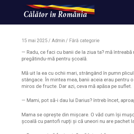
Skip
to
content
Un
Calatorinromania
simplu
sit
WordPress
15 mai 2025
Admin
Fără categorie
— Radu, ce faci cu banii de la ziua ta? mă întreab
pregătindu-mă pentru școală.
Mă uit la ea cu ochii mari, strângând în pumn plicul 
stângace. În mintea mea, banii aceia erau pentru 
miros de fructe. Dar azi, ceva mă apăsa pe suflet.
— Mami, pot să-i dau lui Darius? întreb încet, aproa
Mama se oprește din mișcare. O văd cum își mușcă b
școală cu pantofi rupți și că uneori nu are pachet la