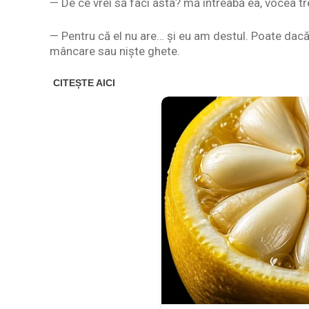
— De ce vrei să faci asta? mă întreabă ea, vocea t
— Pentru că el nu are… și eu am destul. Poate dacă
mâncare sau niște ghete.