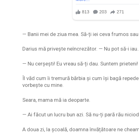
— Banii mei de ziua mea. Să-ți iei ceva frumos sa
Darius mă privește neîncrezător. — Nu pot să-i ia
— Nu cerșești! Eu vreau să-ți dau. Suntem prieteni!
Îl văd cum îi tremură bărbia și cum își bagă repede 
vorbește cu mine.
Seara, mama mă ia deoparte.
— Ai făcut un lucru bun azi. Să nu-ți pară rău nicio
A doua zi, la școală, doamna învățătoare ne cheamă 