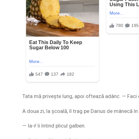
Tata mă privește lung, apoi oftează adânc. — Faci c
A doua zi, la școală, îl trag pe Darius de mânecă în
— Ia-i! îi întind plicul galben.