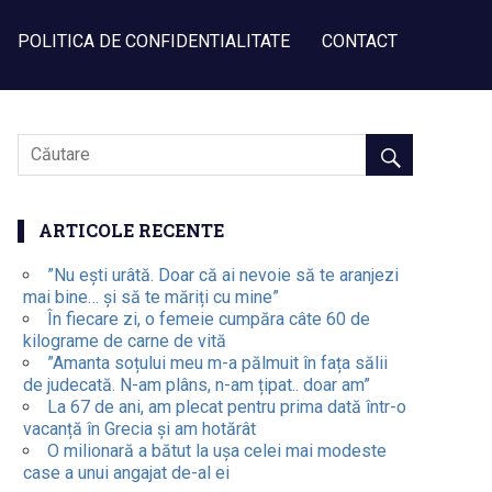
POLITICA DE CONFIDENTIALITATE
CONTACT
ARTICOLE RECENTE
”Nu ești urâtă. Doar că ai nevoie să te aranjezi
mai bine… și să te măriți cu mine”
În fiecare zi, o femeie cumpăra câte 60 de
kilograme de carne de vită
”Amanta soțului meu m-a pălmuit în fața sălii
de judecată. N-am plâns, n-am țipat.. doar am”
La 67 de ani, am plecat pentru prima dată într-o
vacanță în Grecia și am hotărât
O milionară a bătut la ușa celei mai modeste
case a unui angajat de-al ei