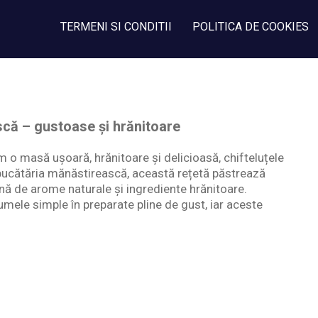
TERMENI SI CONDITII
POLITICA DE COOKIES
scă – gustoase și hrănitoare
im o masă ușoară, hrănitoare și delicioasă, chifteluțele
 bucătăria mănăstirească, această rețetă păstrează
ină de arome naturale și ingrediente hrănitoare.
umele simple în preparate pline de gust, iar aceste
.