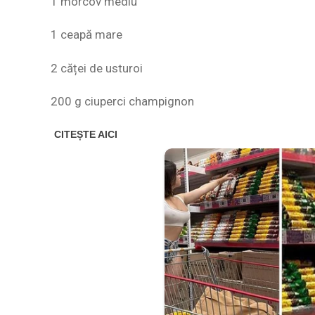
1 morcov mediu
1 ceapă mare
2 căței de usturoi
200 g ciuperci champignon