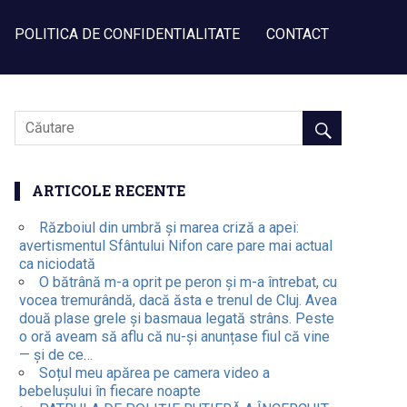
POLITICA DE CONFIDENTIALITATE
CONTACT
ARTICOLE RECENTE
Războiul din umbră și marea criză a apei:
avertismentul Sfântului Nifon care pare mai actual
ca niciodată
O bătrână m-a oprit pe peron și m-a întrebat, cu
vocea tremurândă, dacă ăsta e trenul de Cluj. Avea
două plase grele și basmaua legată strâns. Peste
o oră aveam să aflu că nu-și anunțase fiul că vine
— și de ce…
Soțul meu apărea pe camera video a
bebelușului în fiecare noapte