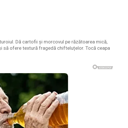
turoiul. Dă cartofii și morcovul pe răzătoarea mică,
și să ofere textură fragedă chifteluțelor. Tocă ceapa