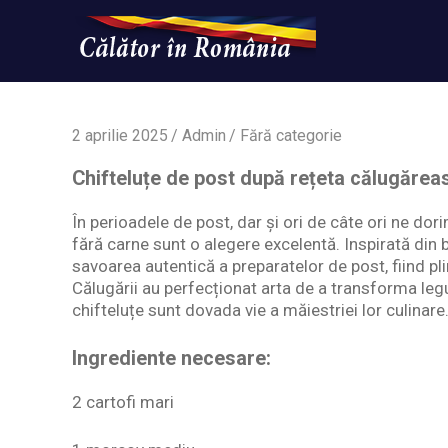
Skip
to
content
Un
Calatorinromania
simplu
sit
WordPress
2 aprilie 2025
Admin
Fără categorie
Chifteluțe de post după rețeta călugărea
În perioadele de post, dar și ori de câte ori ne dor
fără carne sunt o alegere excelentă. Inspirată din
savoarea autentică a preparatelor de post, fiind pl
Călugării au perfecționat arta de a transforma leg
chifteluțe sunt dovada vie a măiestriei lor culinare
Ingrediente necesare:
2 cartofi mari