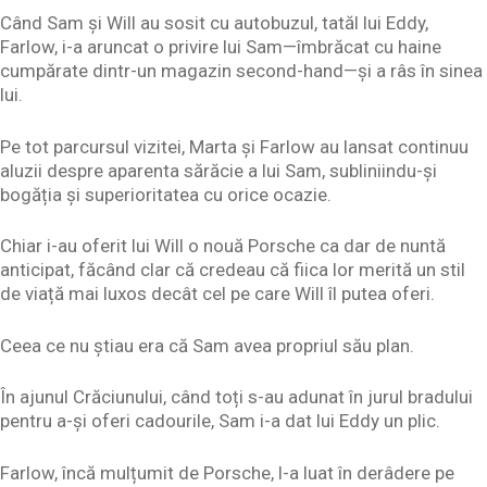
Când Sam și Will au sosit cu autobuzul, tatăl lui Eddy,
Farlow, i-a aruncat o privire lui Sam—îmbrăcat cu haine
cumpărate dintr-un magazin second-hand—și a râs în sinea
lui.
Pe tot parcursul vizitei, Marta și Farlow au lansat continuu
aluzii despre aparenta sărăcie a lui Sam, subliniindu-și
bogăția și superioritatea cu orice ocazie.
Chiar i-au oferit lui Will o nouă Porsche ca dar de nuntă
anticipat, făcând clar că credeau că fiica lor merită un stil
de viață mai luxos decât cel pe care Will îl putea oferi.
Ceea ce nu știau era că Sam avea propriul său plan.
În ajunul Crăciunului, când toți s-au adunat în jurul bradului
pentru a-și oferi cadourile, Sam i-a dat lui Eddy un plic.
Farlow, încă mulțumit de Porsche, l-a luat în derâdere pe