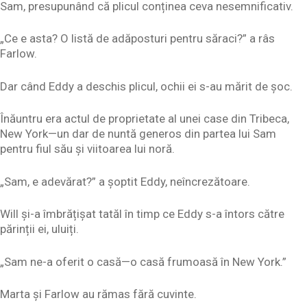
Sam, presupunând că plicul conținea ceva nesemnificativ.
„Ce e asta? O listă de adăposturi pentru săraci?” a râs
Farlow.
Dar când Eddy a deschis plicul, ochii ei s-au mărit de șoc.
Înăuntru era actul de proprietate al unei case din Tribeca,
New York—un dar de nuntă generos din partea lui Sam
pentru fiul său și viitoarea lui noră.
„Sam, e adevărat?” a șoptit Eddy, neîncrezătoare.
Will și-a îmbrățișat tatăl în timp ce Eddy s-a întors către
părinții ei, uluiți.
„Sam ne-a oferit o casă—o casă frumoasă în New York.”
Marta și Farlow au rămas fără cuvinte.