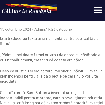
Skip
to
content
Un
Calatorinromania
simplu
sit
15 octombrie 2024
Admin
Fără categorie
WordPress
Iată traducerea textului simplificată pentru publicul tău din
România:
„Părinții unei tinere femei nu erau de acord cu căsătoria ei
cu un tânăr amabil, crezând că acesta era sărac.
Ceea ce nu știau ei era că tatăl milionar al băiatului avea un
plan ingenios pentru a le da o lecție pe care nu o vor uita
niciodată.
Cu ani în urmă, Sam Sutton a inventat un sigilant
indestructibil pentru motoare, care a revoluționat industria.
Nici nu și-ar fi imaginat că averea strânsă datorită invenției