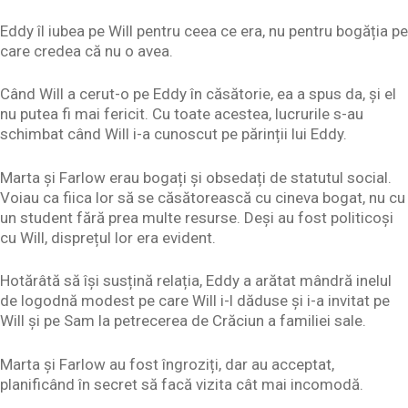
Eddy îl iubea pe Will pentru ceea ce era, nu pentru bogăția pe
care credea că nu o avea.
Când Will a cerut-o pe Eddy în căsătorie, ea a spus da, și el
nu putea fi mai fericit. Cu toate acestea, lucrurile s-au
schimbat când Will i-a cunoscut pe părinții lui Eddy.
Marta și Farlow erau bogați și obsedați de statutul social.
Voiau ca fiica lor să se căsătorească cu cineva bogat, nu cu
un student fără prea multe resurse. Deși au fost politicoși
cu Will, disprețul lor era evident.
Hotărâtă să își susțină relația, Eddy a arătat mândră inelul
de logodnă modest pe care Will i-l dăduse și i-a invitat pe
Will și pe Sam la petrecerea de Crăciun a familiei sale.
Marta și Farlow au fost îngroziți, dar au acceptat,
planificând în secret să facă vizita cât mai incomodă.