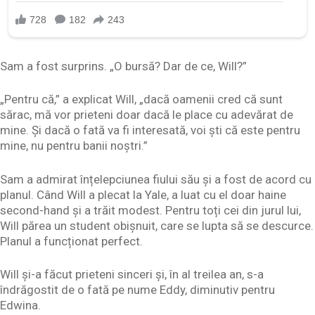
Sam a fost surprins. „O bursă? Dar de ce, Will?”
„Pentru că,” a explicat Will, „dacă oamenii cred că sunt
sărac, mă vor prieteni doar dacă le place cu adevărat de
mine. Și dacă o fată va fi interesată, voi ști că este pentru
mine, nu pentru banii noștri.”
Sam a admirat înțelepciunea fiului său și a fost de acord cu
planul. Când Will a plecat la Yale, a luat cu el doar haine
second-hand și a trăit modest. Pentru toți cei din jurul lui,
Will părea un student obișnuit, care se lupta să se descurce.
Planul a funcționat perfect.
Will și-a făcut prieteni sinceri și, în al treilea an, s-a
îndrăgostit de o fată pe nume Eddy, diminutiv pentru
Edwina.