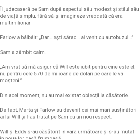
Îl judecaseră pe Sam după aspectul său modest și stilul său
de viață simplu, fără să-și imagineze vreodată că era
multimilionar.
Farlow a bâlbâit: „Dar… ești sărac… ai venit cu autobuzul…”
Sam a zâmbit calm.
„Am vrut să mă asigur că Will este iubit pentru cine este el,
nu pentru cele 570 de milioane de dolari pe care le va
moșteni.”
Din acel moment, nu au mai existat obiecții la căsătorie.
De fapt, Marta și Farlow au devenit cei mai mari susținători
ai lui Will și l-au tratat pe Sam cu un nou respect.
Will și Eddy s-au căsătorit în vara următoare și s-au mutat
în noua lor casă frumoasă.