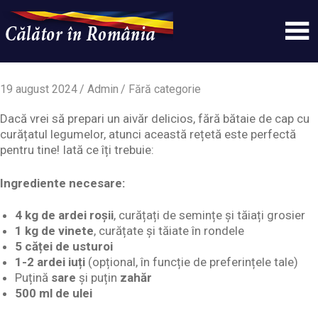
Skip
to
content
Un
Calatorinromania
simplu
sit
19 august 2024
Admin
Fără categorie
WordPress
Dacă vrei să prepari un aivăr delicios, fără bătaie de cap cu
curățatul legumelor, atunci această rețetă este perfectă
pentru tine! Iată ce îți trebuie:
Ingrediente necesare:
4 kg de ardei roșii
, curățați de semințe și tăiați grosier
1 kg de vinete
, curățate și tăiate în rondele
5 căței de usturoi
1-2 ardei iuți
(opțional, în funcție de preferințele tale)
Puțină
sare
și puțin
zahăr
500 ml de ulei