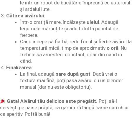
le într-un robot de bucătărie împreună cu usturoiul
și ardeiul iute.
Gătirea aivărului:
Într-o cratiță mare, încălzește
uleiul
. Adaugă
legumele mărunțite și adu totul la punctul de
fierbere.
Când începe să fiarbă, redu focul și fierbe aivărul la
temperatură mică, timp de aproximativ
o oră
. Nu
trebuie să amesteci constant, doar din când în
când.
Finalizarea:
La final, adaugă
sare după gust
. Dacă vrei o
textură mai fină, poți pasa aivărul cu un blender
manual (dar nu este obligatoriu).
Gata! Aivărul tău delicios este pregătit.
Poți să-l
servești pe pâine prăjită, ca garnitură lângă carne sau chiar
ca aperitiv. Poftă bună!