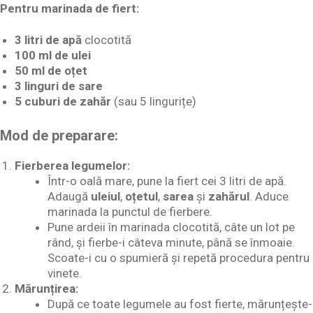
Pentru marinada de fiert:
3 litri de apă
clocotită
100 ml de ulei
50 ml de oțet
3 linguri de sare
5 cuburi de zahăr
(sau 5 lingurițe)
Mod de preparare:
Fierberea legumelor:
Într-o oală mare, pune la fiert cei 3 litri de apă.
Adaugă
uleiul
,
oțetul
,
sarea
și
zahărul
. Aduce
marinada la punctul de fierbere.
Pune ardeii în marinada clocotită, câte un lot pe
rând, și fierbe-i câteva minute, până se înmoaie.
Scoate-i cu o spumieră și repetă procedura pentru
vinete.
Mărunțirea:
După ce toate legumele au fost fierte, mărunțește-